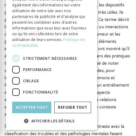
négatifs d’une situation (Baumeister et al., 2001), les dispositifs
également des informations sur votre
utilisation de notre site avec nos
permettant de rééquilibrer notre attention sont très utiles. Ils
partenaires de publicité et d'analyse qui
permettent de contrer notre biais de négativité. Ce terme décrit
peuvent les combiner avec d'autres
le fait qu’à intensité égale, les émotions, pensées ou interactions
informations que vous leur avez fournies
désagréables ont un effet plus important sur l’humeur et les
ou qu'ils ont collectées lors de votre
utilisation de leurs services.
Politique de
processus psychologiques comparativement aux éléments
confidentialité
agréables. Les pratiques de psychologie positive ont montré qu’il
était possible de réduire cet automatisme à travers des pratiques
STRICTEMENT NÉCESSAIRES
telles que le journal de gratitude où il est proposé de noter
chaque jour jusqu’à cinq choses, petites ou grandes, pour
PERFORMANCE
lesquelles l’on éprouve de la reconnaissance (Emmons et
CIBLAGE
McCullough, 2003). Ces pratiques représentent un entraînement
attentionnel permettant de mieux identifier les aspects
FONCTIONNALITÉ
satisfaisants des expériences quotidiennes et des relations
sociales. De nombreuses applications existent en contexte
ACCEPTER TOUT
REFUSER TOUT
scolaire (Shankland, 2016).
AFFICHER LES DÉTAILS
Sous la houlette notable de Peterson, et par contraste avec la
classification des troubles et des pathologies mentales faisant