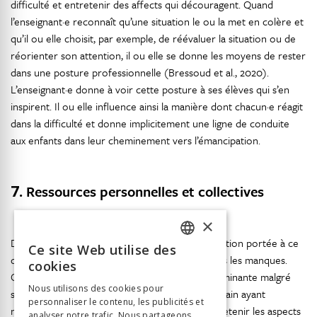
difficulté et entretenir des affects qui découragent. Quand
l’enseignant·e reconnaît qu’une situation le ou la met en colère et
qu’il ou elle choisit, par exemple, de réévaluer la situation ou de
réorienter son attention, il ou elle se donne les moyens de rester
dans une posture professionnelle (Bressoud et al., 2020).
L’enseignant·e donne à voir cette posture à ses élèves qui s’en
inspirent. Il ou elle influence ainsi la manière dont chacun·e réagit
dans la difficulté et donne implicitement une ligne de conduite
aux enfants dans leur cheminement vers l’émancipation.
7.
Ressources personnelles et collectives
×
Dans le champ de la psychologie positive, l’attention portée à ce
Ce site Web utilise des
FRENCH
qui fonctionne prime sur un regard orienté vers les manques.
cookies
Cette orientation vers les ressources est déterminante malgré
GERMAN
Nous utilisons des cookies pour
son coût sur le plan cognitif. En effet, l’être humain ayant
personnaliser le contenu, les publicités et
ITALIAN
naturellement tendance à être attentif·ve et à retenir les aspects
analyser notre trafic. Nous partageons