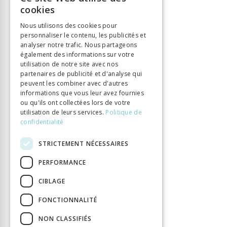
FRENCH
cookies
Langue
Français
GERMAN
Collection
Transmission des savoirs
Nous utilisons des cookies pour
personnaliser le contenu, les publicités et
ITALIAN
Nombre de pages
320
analyser notre trafic. Nous partageons
Parution
1 oct. 2021
également des informations sur votre
utilisation de notre site avec nos
Type de livre
Ouvrage collectif
partenaires de publicité et d'analyse qui
DOI
10.33055/ALPHIL.03171
peuvent les combiner avec d'autres
informations que vous leur avez fournies
ou qu'ils ont collectées lors de votre
utilisation de leurs services.
Politique de
confidentialité
STRICTEMENT NÉCESSAIRES
PERFORMANCE
CIBLAGE
FONCTIONNALITÉ
NON CLASSIFIÉS