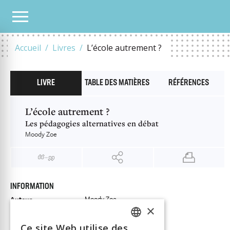
NOTRE CATALOGUE
L’ÉCOLE AUTREMENT ?
Accueil
Livres
L’école autrement ?
LIVRE
TABLE DES MATIÈRES
RÉFÉRENCES
L’école autrement ?
Les pédagogies alternatives en débat
Moody Zoe
INFORMATION
Moody Zoe
Auteur
×
Éditeur
Alphil
ISBN
Ce site Web utilise des
9782889303991