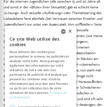
Für die internen Jugendlichen (alle zwischen 15 und 20 Jahre alt
und somit in der «Blüte» ihrer Sexualität) gab es schlicht keine
«Lösung». Auch sexuelle «Aufklärung» oder Thematisierung des
Liebeslebens fand allenfalls (bei Vertrauen zwischen Erzieher und
Jugendlichem) nur unter vier Augen statt. Von «ofﬁzieller» Seite
×
mag ich mich an keine Repressionsvorgaben für sexuelle
Handlungen erinnern. Ältere Erzieher aber reagierten (wie meine
Ce site Web utilise des
FRENCH
Eltern- Generation) sicher viel prüder als wir «Jungen»,
cookies
möglicherweise sogar mit Strafen. Was mich und meinen
GERMAN
Nous utilisons des cookies pour
nächsten Arbeitskollegen betrifft, so haben wir Masturbation
personnaliser le contenu, les publicités et
ITALIAN
oder die Tatsache, dass wir zwei Jugendliche beim Wecken am
analyser notre trafic. Nous partageons
Morgen im gleichen Bett vorfanden, eher einfach «übersehen»
également des informations sur votre
oder allenfalls durch eine Bemerkung wie «He he, nun steht mal
utilisation de notre site avec nos
partenaires de publicité et d'analyse qui
endlich auf!» kommentiert. (Ich hoffe, ich beschönige nicht
peuvent les combiner avec d'autres
meine Erinnerung!) Natürlich galt es danach aber herauszuﬁnden,
informations que vous leur avez fournies
ob allenfalls Missbrauch von Stärkeren gegenüber Schwächeren
ou qu'ils ont collectées lors de votre
vorliegt. Die «Machtverhältnisse» zwischen Jugendlichen in
utilisation de leurs services.
Politique de
confidentialité
geschlossenen Heimen spielen eine grosse Rolle und sind oft sehr
schwer zu durchschauen! Auch ist das «Prestige» desjenigen, der