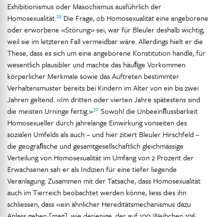
Exhibitionismus oder Masochismus ausführlich der
29
Homosexualität.
Die Frage, ob Homosexualität eine angeborene
oder erworbene «Störung» sei, war für Bleuler deshalb wichtig,
weil sie im letzteren Fall vermeidbar wäre. Allerdings hielt er die
These, dass es sich um eine angeborene Konstitution handle, für
wesentlich plausibler und machte das häuﬁge Vorkommen
körperlicher Merkmale sowie das Auftreten bestimmter
Verhaltensmuster bereits bei Kindern im Alter von ein bis zwei
Jahren geltend. «Im dritten oder vierten Jahre spätestens sind
30
die meisten Urninge fertig.»
Sowohl die Unbeeinﬂussbarkeit
Homosexueller durch jahrelange Einwirkung vonseiten des
sozialen Umfelds als auch – und hier zitiert Bleuler Hirschfeld –
die geograﬁsche und gesamtgesellschaftlich gleichmässige
Verteilung von Homosexualität im Umfang von 2 Prozent der
Erwachsenen sah er als Indizien für eine tiefer liegende
Veranlagung. Zusammen mit der Tatsache, dass Homosexualität
auch im Tierreich beobachtet werden könne, liess dies ihn
schliessen, dass «ein ähnlicher Hereditätsmechanismus dazu
Anlass geben [mag], wie derjenige, der auf 100 Weibchen 106