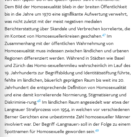
Dem Bild der Homosexualität blieb in der breiten Öffentlichkeit
bis in die Jahre um 1970 eine signiﬁkante Aufwertung verwehrt,
was nicht zuletzt mit der meist negativen medialen
Berichterstattung über Skandale und Verbrechen korrelierte, die
47
im Kontext von Homosexuellenkreisen geschahen.
Im
Zusammenhang mit der öffentlichen Wahrnehmung von
Homosexualität muss indessen zwischen ländlichen und urbanen
Regionen differenziert werden. Während in Städten wie Basel
und Zürich das Homo-sexuellenmilieu wahrscheinlich im Lauf des
19. Jahrhunderts zur Begriffsbildung und Identitätsstiftung führte,
fehlte im ländlichen, bäuerlich geprägten Raum bis weit ins 20.
Jahrhundert die entsprechende Deﬁnition von Homosexualität
und eine damit korrelierende Normierung, Stigmatisierung und
48
Diskriminie-rung.
Im ländlichen Raum angesiedelt war etwa der
Langnauer Strafprozess von 1954, in welchen vor verschiedenen
Berner Gerichten eine unbestimmte Zahl homosexueller Männer
involviert war. Der Begriff ‹Langnauer› soll in der Folge zu einem
49
Spottnamen für Homosexuelle geworden sein.