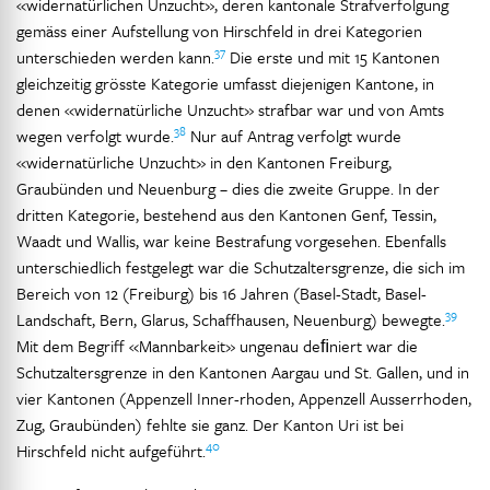
«widernatürlichen Unzucht», deren kantonale Strafverfolgung
gemäss einer Aufstellung von Hirschfeld in drei Kategorien
37
unterschieden werden kann.
Die erste und mit 15 Kantonen
gleichzeitig grösste Kategorie umfasst diejenigen Kantone, in
denen «widernatürliche Unzucht» strafbar war und von Amts
38
wegen verfolgt wurde.
Nur auf Antrag verfolgt wurde
«widernatürliche Unzucht» in den Kantonen Freiburg,
Graubünden und Neuenburg – dies die zweite Gruppe. In der
dritten Kategorie, bestehend aus den Kantonen Genf, Tessin,
Waadt und Wallis, war keine Bestrafung vorgesehen. Ebenfalls
unterschiedlich festgelegt war die Schutzaltersgrenze, die sich im
Bereich von 12 (Freiburg) bis 16 Jahren (Basel-Stadt, Basel-
39
Landschaft, Bern, Glarus, Schaffhausen, Neuenburg) bewegte.
Mit dem Begriff «Mannbarkeit» ungenau deﬁniert war die
Schutzaltersgrenze in den Kantonen Aargau und St. Gallen, und in
vier Kantonen (Appenzell Inner-rhoden, Appenzell Ausserrhoden,
Zug, Graubünden) fehlte sie ganz. Der Kanton Uri ist bei
40
Hirschfeld nicht aufgeführt.