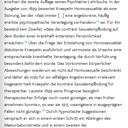
erschien die zweite Auﬂage seines Psychiatrie-Lehrbuchs. In der
Ausgabe von 1899 bewertet Kraepelin Homosexualität als eine
Störung, bei der «fast immer […] eine angeborene, häuﬁg
24
ererbte psychopathische Veranlagung vorhanden»
sei. Für ihn
bestand kein Zweifel, «dass die conträre Sexualempﬁndung auf
dem Boden einer krankhaft entarteten Persönlichkeit
25
erwächst».
Über die Frage der Entstehung von Homosexualität
diskutierte Kraepelin ausführlich und vermutete als Ursache eine
entsprechende krankhafte Veranlagung, die durch Verführung
besonders befördert würde. Das Vorkommen körperlicher
Abweichungen wiederum sei nicht auf Homosexuelle beschränkt
und daher als Indiz für ein allfälliges Angeborensein irrelevant.
Insgesamt hielt Kraepelin die konträre Sexualempﬁndung für
therapierbar. Lautete 1899 seine Prognose bezüglich
therapeutischer Erfolge noch «weit günstiger, als man früher
annehmen konnte», so war sie 1915 «wenigstens in ausgeprägten
26
Fällen nicht günstig».
Durch hypnotische Suggestionen
versprach er sich in einem ersten Schritt ein Abklingen des
Masturbationstriebs und in einem zweiten die