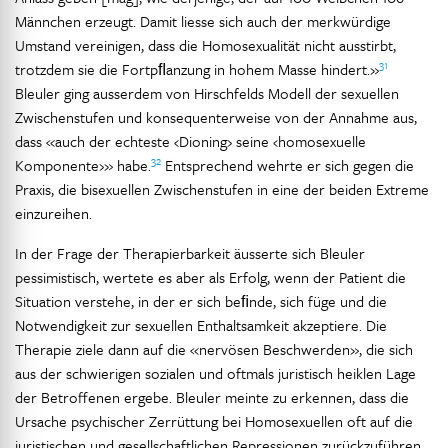
Männchen erzeugt. Damit liesse sich auch der merkwürdige
Umstand vereinigen, dass die Homosexualität nicht ausstirbt,
31
trotzdem sie die Fortpﬂanzung in hohem Masse hindert.»
Bleuler ging ausserdem von Hirschfelds Modell der sexuellen
Zwischenstufen und konsequenterweise von der Annahme aus,
dass «auch der echteste ‹Dioning› seine ‹homosexuelle
32
Komponente›» habe.
Entsprechend wehrte er sich gegen die
Praxis, die bisexuellen Zwischenstufen in eine der beiden Extreme
einzureihen.
In der Frage der Therapierbarkeit äusserte sich Bleuler
pessimistisch, wertete es aber als Erfolg, wenn der Patient die
Situation verstehe, in der er sich beﬁnde, sich füge und die
Notwendigkeit zur sexuellen Enthaltsamkeit akzeptiere. Die
Therapie ziele dann auf die «nervösen Beschwerden», die sich
aus der schwierigen sozialen und oftmals juristisch heiklen Lage
der Betroffenen ergebe. Bleuler meinte zu erkennen, dass die
Ursache psychischer Zerrüttung bei Homosexuellen oft auf die
juristischen und gesellschaftlichen Repressionen zurückzuführen