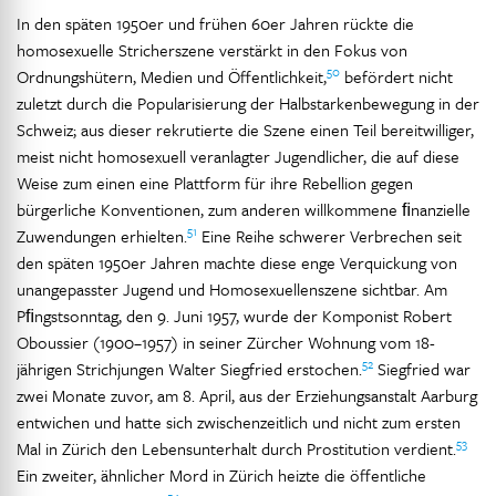
In den späten 1950er und frühen 60er Jahren rückte die
homosexuelle Stricherszene verstärkt in den Fokus von
50
Ordnungshütern, Medien und Öffentlichkeit,
befördert nicht
zuletzt durch die Popularisierung der Halbstarkenbewegung in der
Schweiz; aus dieser rekrutierte die Szene einen Teil bereitwilliger,
meist nicht homosexuell veranlagter Jugendlicher, die auf diese
Weise zum einen eine Plattform für ihre Rebellion gegen
bürgerliche Konventionen, zum anderen willkommene ﬁnanzielle
51
Zuwendungen erhielten.
Eine Reihe schwerer Verbrechen seit
den späten 1950er Jahren machte diese enge Verquickung von
unangepasster Jugend und Homosexuellenszene sichtbar. Am
Pﬁngstsonntag, den 9. Juni 1957, wurde der Komponist Robert
Oboussier (1900–1957) in seiner Zürcher Wohnung vom 18-
52
jährigen Strichjungen Walter Siegfried erstochen.
Siegfried war
zwei Monate zuvor, am 8. April, aus der Erziehungsanstalt Aarburg
entwichen und hatte sich zwischenzeitlich und nicht zum ersten
53
Mal in Zürich den Lebensunterhalt durch Prostitution verdient.
Ein zweiter, ähnlicher Mord in Zürich heizte die öffentliche