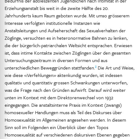
Bedürfnis der adoleszenten Jugendlichen nach Intimität in der
Erziehungsanstalt bis weit in die zweite Hälfte des 20.
Jahrhunderts kaum Raum geboten wurde. Mit umso grösserem
Interesse verfolgten institutionelle Instanzen wie
Anstaltsleitungen und Aufseherschaft das Sexualverhalten der
Zöglinge, versuchten es in heteronormative Bahnen zu lenken,
die der bürgerlich-patriarchalen Weltsicht entsprachen. Erwiesen
ist, dass intime Kontakte zwischen Zöglingen über den gesamten
Untersuchungszeitraum in diversen Formen und aus
2
unterschiedlichen Beweggründen stattfanden.
Die Art und Weise,
wie diese «Verfehlungen» aktenkundig wurden, ist indessen
qualitativ und quantitativ grossen Schwankungen unterworfen,
was die Frage nach den Gründen aufwirft. Darauf wird weiter
unten im Kontext mit dem Direktorenwechsel von 1932
eingegangen. Die anstaltsinterne Praxis im Kontext (zwangs)
homosexueller Handlungen muss als Teil des Diskurses über
Homosexualität im Allgemeinen angesehen werden. In diesem
Sinn soll im Folgenden ein Überblick über den Topos
Homosexualität auf verschiedenen diskursiven Ebenen gegeben