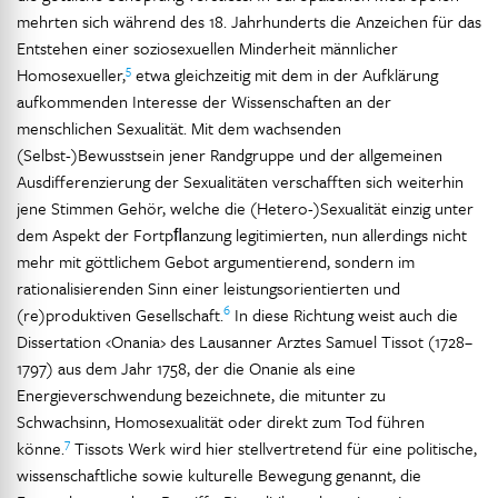
mehrten sich während des 18. Jahrhunderts die Anzeichen für das
Entstehen einer soziosexuellen Minderheit männlicher
5
Homosexueller,
etwa gleichzeitig mit dem in der Aufklärung
aufkommenden Interesse der Wissenschaften an der
menschlichen Sexualität. Mit dem wachsenden
(Selbst-)Bewusstsein jener Randgruppe und der allgemeinen
Ausdifferenzierung der Sexualitäten verschafften sich weiterhin
jene Stimmen Gehör, welche die (Hetero-)Sexualität einzig unter
dem Aspekt der Fortpﬂanzung legitimierten, nun allerdings nicht
mehr mit göttlichem Gebot argumentierend, sondern im
rationalisierenden Sinn einer leistungsorientierten und
6
(re)produktiven Gesellschaft.
In diese Richtung weist auch die
Dissertation ‹Onania› des Lausanner Arztes Samuel Tissot (1728–
1797) aus dem Jahr 1758, der die Onanie als eine
Energieverschwendung bezeichnete, die mitunter zu
Schwachsinn, Homosexualität oder direkt zum Tod führen
7
könne.
Tissots Werk wird hier stellvertretend für eine politische,
wissenschaftliche sowie kulturelle Bewegung genannt, die