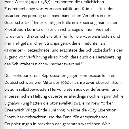
61
Hans Witschi (1920–1987)
erkannten die ursächlichen
Zusammenhänge von Homosexualität und Kriminalität in der
«starken Verpönung des mannmännlichen Verkehrs in der
62
Gesellschaft».
Einer allfälligen Entkriminalisierung männlicher
Prostitution konnte er freilich nichts abgewinnen. Vielmehr
forderte er drakonischere Stra fen für die «verwahrlosten und
kriminell gefährlichen Strichjungen», die er mitunter als
«Parasiten» bezeichnete, und erachtete das Schutzbedürfnis der
Jugend vor Verführung als so hoch, dass auch die Herabsetzung
63
des Schutzalters nicht wünschenswert sei.
Der Höhepunkt der Repressionen gegen Homosexuelle in der
Deutschschweiz war Mitte der 1960er Jahre zwar überschritten,
bis zum selbstbewussten Hervortreten aus der defensiven und
anpasserischen Haltung dauerte es allerdings noch ein paar Jahre.
Signalwirkung hatten die Stonewall-Krawalle im New Yorker
Greenwich Village Ende Juni 1969, welche die ‹Gay Liberation
Front› hervorbrachten und das Fanal für entsprechende
Gruppierungen in praktisch der gesamten westlichen Welt