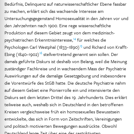
Bedürfnis, Delinquenz auf naturwissenschaftlicher Ebene fassbar
zu machen, erklärt sich das wachsende Interesse am
Untersuchungsgegenstand Homosexualität in den Jahren vor und
den Jahrzehnten nach 1900. Eine rege wissenschaftliche
Produktion auf diesem Gebiet zeugt von dem medizinisch-
14
psychiatrischen Erkenntnisinteresse,
für welches die
15
Psychologen Carl Westphal (1833–1890)
und Richard von Krafft-
16
Ebing (1840–1902)
stellvertretend genannt sein sollen. Der
damals geführte Diskurs ist deshalb von Belang, weil die Meinung
zuständiger Fachkreise und in wachsendem Mass der Psychiatrie
Auswirkungen auf die damalige Gesetzgebung und insbesondere
die Vorentwürfe des StGB hatte. Die deutsche Psychiatrie nahm
auf diesem Gebiet eine Pionierrolle ein und intensivierte den
Diskurs seit dem letzten Drittel des 19. Jahrhunderts. Dies erklärt
teilweise auch, weshalb sich in Deutschland in den betroffenen
Kreisen vergleichsweise früh ein homosexuelles Bewusstsein
entwickelte, das sich in Form von Zeitschriften, Vereinigungen
und politisch motivierten Bewegungen ausdrückte. Obwohl
Deutschland lange Zeit über eine der restriktivsten