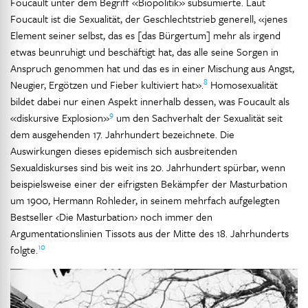
Foucault unter dem Begriff «Biopolitik» subsumierte. Laut
Foucault ist die Sexualität, der Geschlechtstrieb generell, «jenes
Element seiner selbst, das es [das Bürgertum] mehr als irgend
etwas beunruhigt und beschäftigt hat, das alle seine Sorgen in
Anspruch genommen hat und das es in einer Mischung aus Angst,
8
Neugier, Ergötzen und Fieber kultiviert hat».
Homosexualität
bildet dabei nur einen Aspekt innerhalb dessen, was Foucault als
9
«diskursive Explosion»
um den Sachverhalt der Sexualität seit
dem ausgehenden 17. Jahrhundert bezeichnete. Die
Auswirkungen dieses epidemisch sich ausbreitenden
Sexualdiskurses sind bis weit ins 20. Jahrhundert spürbar, wenn
beispielsweise einer der eifrigsten Bekämpfer der Masturbation
um 1900, Hermann Rohleder, in seinem mehrfach aufgelegten
Bestseller ‹Die Masturbation› noch immer den
Argumentationslinien Tissots aus der Mitte des 18. Jahrhunderts
10
folgte.