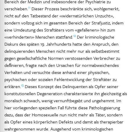
Bereich der Medizin und insbesondere der Psychiatrie zu
11
verschieben.
Dieser Prozess beschränkte sich, wohlgemerkt,
nicht auf den Tatbestand der «widernatürlichen Unzucht»,
sondern vollzog sich im gesamten Bereich der Strafjustiz, indem
eine Umdeutung des Straftäters vom «gefallenen» hin zum
12
«verhinderten» Menschen stattfand.
Der kriminologische
Diskurs des späten 19. Jahrhunderts hatte den Anspruch, den
delinquierenden Menschen nicht mehr nur als selbstbestimmt
gegen gesellschaftliche Normen verstossenden Verbrecher zu
deﬁnieren, fragte nach den Ursachen für normabweichendes
Verhalten und versuchte diese anhand einer physischen,
psychischen oder sozialen Fehlentwicklung der Straftäter zu
13
erklären.
Dieses Konzept des Delinquenten als Opfer seiner
konstitutionellen Degeneration charakterisierte ihn gleichzeitig als
moralisch schwach, wenig vernunftbegabt und ungehemmt. Im
hier vorliegenden speziellen Fall führte diese Pathologisierung
dazu, dass der Homosexuelle nun nicht mehr als Täter, sondern
als Opfer eines körperlichen Defekts und damit als therapierbar
wahrgenommen wurde. Ausgehend vom kriminologischen