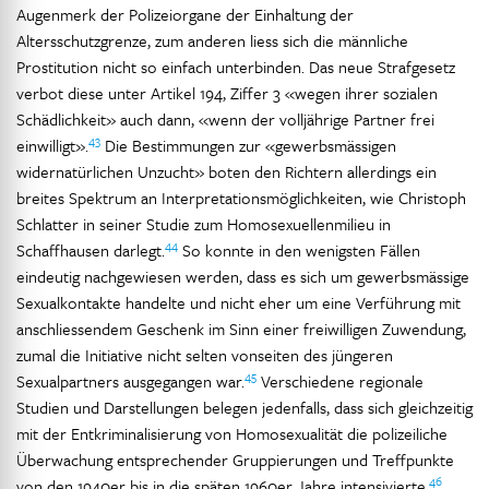
Augenmerk der Polizeiorgane der Einhaltung der
Altersschutzgrenze, zum anderen liess sich die männliche
Prostitution nicht so einfach unterbinden. Das neue Strafgesetz
verbot diese unter Artikel 194, Ziffer 3 «wegen ihrer sozialen
Schädlichkeit» auch dann, «wenn der volljährige Partner frei
43
einwilligt».
Die Bestimmungen zur «gewerbsmässigen
widernatürlichen Unzucht» boten den Richtern allerdings ein
breites Spektrum an Interpretationsmöglichkeiten, wie Christoph
Schlatter in seiner Studie zum Homosexuellenmilieu in
44
Schaffhausen darlegt.
So konnte in den wenigsten Fällen
eindeutig nachgewiesen werden, dass es sich um gewerbsmässige
Sexualkontakte handelte und nicht eher um eine Verführung mit
anschliessendem Geschenk im Sinn einer freiwilligen Zuwendung,
zumal die Initiative nicht selten vonseiten des jüngeren
45
Sexualpartners ausgegangen war.
Verschiedene regionale
Studien und Darstellungen belegen jedenfalls, dass sich gleichzeitig
mit der Entkriminalisierung von Homosexualität die polizeiliche
Überwachung entsprechender Gruppierungen und Treffpunkte
46
von den 1940er bis in die späten 1960er Jahre intensivierte.