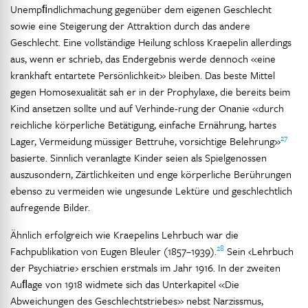
Unempﬁndlichmachung gegenüber dem eigenen Geschlecht
sowie eine Steigerung der Attraktion durch das andere
Geschlecht. Eine vollständige Heilung schloss Kraepelin allerdings
aus, wenn er schrieb, das Endergebnis werde dennoch «eine
krankhaft entartete Persönlichkeit» bleiben. Das beste Mittel
gegen Homosexualität sah er in der Prophylaxe, die bereits beim
Kind ansetzen sollte und auf Verhinde-rung der Onanie «durch
reichliche körperliche Betätigung, einfache Ernährung, hartes
27
Lager, Vermeidung müssiger Bettruhe, vorsichtige Belehrung»
basierte. Sinnlich veranlagte Kinder seien als Spielgenossen
auszusondern, Zärtlichkeiten und enge körperliche Berührungen
ebenso zu vermeiden wie ungesunde Lektüre und geschlechtlich
aufregende Bilder.
Ähnlich erfolgreich wie Kraepelins Lehrbuch war die
28
Fachpublikation von Eugen Bleuler (1857–1939).
Sein ‹Lehrbuch
der Psychiatrie› erschien erstmals im Jahr 1916. In der zweiten
Auﬂage von 1918 widmete sich das Unterkapitel «Die
Abweichungen des Geschlechtstriebes» nebst Narzissmus,