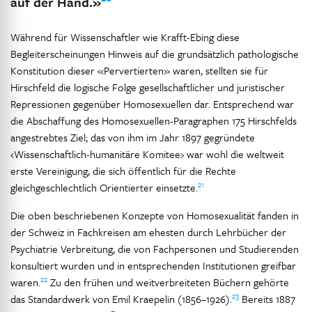
auf der Hand.»
Während für Wissenschaftler wie Krafft-Ebing diese
Begleiterscheinungen Hinweis auf die grundsätzlich pathologische
Konstitution dieser «Pervertierten» waren, stellten sie für
Hirschfeld die logische Folge gesellschaftlicher und juristischer
Repressionen gegenüber Homosexuellen dar. Entsprechend war
die Abschaffung des Homosexuellen-Paragraphen 175 Hirschfelds
angestrebtes Ziel; das von ihm im Jahr 1897 gegründete
‹Wissenschaftlich-humanitäre Komitee› war wohl die weltweit
erste Vereinigung, die sich öffentlich für die Rechte
21
gleichgeschlechtlich Orientierter einsetzte.
Die oben beschriebenen Konzepte von Homosexualität fanden in
der Schweiz in Fachkreisen am ehesten durch Lehrbücher der
Psychiatrie Verbreitung, die von Fachpersonen und Studierenden
konsultiert wurden und in entsprechenden Institutionen greifbar
22
waren.
Zu den frühen und weitverbreiteten Büchern gehörte
23
das Standardwerk von Emil Kraepelin (1856–1926).
Bereits 1887