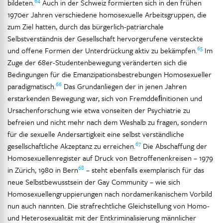
64
bildeten.
Auch in der Schweiz formierten sich in den frühen
1970er Jahren verschiedene homosexuelle Arbeitsgruppen, die
zum Ziel hatten, durch das bürgerlich-patriarchale
Selbstverständnis der Gesellschaft hervorgerufene versteckte
65
und offene Formen der Unterdrückung aktiv zu bekämpfen.
Im
Zuge der 68er-Studentenbewegung veränderten sich die
Bedingungen für die Emanzipationsbestrebungen Homosexueller
66
paradigmatisch.
Das Grundanliegen der in jenen Jahren
erstarkenden Bewegung war, sich von Fremddeﬁnitionen und
Ursachenforschung wie etwa vonseiten der Psychiatrie zu
befreien und nicht mehr nach dem Weshalb zu fragen, sondern
für die sexuelle Andersartigkeit eine selbst verständliche
67
gesellschaftliche Akzeptanz zu erreichen.
Die Abschaffung der
Homosexuellenregister auf Druck von Betroffenenkreisen – 1979
68
in Zürich, 1980 in Bern
– steht ebenfalls exemplarisch für das
neue Selbstbewusstsein der Gay Community – wie sich
Homosexuellengruppierungen nach nordamerikanischem Vorbild
nun auch nannten. Die strafrechtliche Gleichstellung von Homo-
und Heterosexualität mit der Entkriminalisierung männlicher