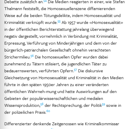
54
Debatte zusätzlich an.
Die Medien reagierten in einer, wie Stefan
Thalmann feststellt, die Homosexuellenszene diffamierenden
Weise auf die beiden Tötungsdelikte, indem Homosexualität und
55
Kriminalität verknüpft wurde.
Ab 1957 wurde «Homosexualität»
in der öffentlichen Berichterstattung jahrelang überwiegend
negativ dargestellt, vornehmlich in Verbindung mit Kriminalität,
Erpressung, Verführung von Minderjährigen und dem von der
bürgerlich-patriarchalen Gesellschaft ohnehin verachteten
56
Strichermilieu.
Die homosexuellen Opfer wurden dabei
zunehmend zu Tätern stilisiert, die jugendlichen Täter zu
57
bedauernswerten, verführten Opfern.
Die diskursive
Gleichsetzung von Homosexualität und Kriminalität in den Medien
führte in den späten 1950er Jahren zu einer veränderten
öffentlichen Wahrneh-mung und hatte Auswirkungen auf den
Gebieten der populärwissenschaftlichen und medialen
58
59
Wissensproduktion,
der Rechtsprechung, der Politik
sowie in
60
der polizeilichen Praxis.
Differenzierter denkende Zeitgenossen wie Kriminalkommissar