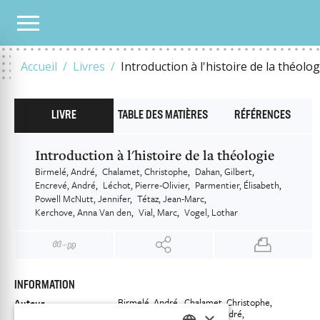
NOTRE CATALOGUE
INTRODUCTION À L'HISTOIRE DE LA THÉOLOGIE
Accueil
Livres
Introduction à l'histoire de la théolog
LIVRE
TABLE DES MATIÈRES
RÉFÉRENCES
Introduction à l'histoire de la théologie
Birmelé, André
Chalamet, Christophe
Dahan, Gilbert
Encrevé, André
Léchot, Pierre-Olivier
Parmentier, Élisabeth
Powell McNutt, Jennifer
Tétaz, Jean-Marc
Kerchove, Anna Van den
Vial, Marc
Vogel, Lothar
INFORMATION
Birmelé, André
Chalamet, Christophe
Auteur
Dahan, Gilbert
Encrevé, André
×