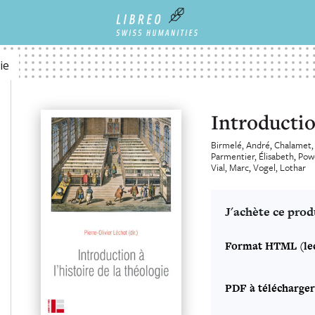
ie
Introduction
Birmelé, André
Chalamet,
Parmentier, Élisabeth
Powe
Vial, Marc
Vogel, Lothar
J'achète ce prod
Format HTML (lec
PDF à télécharger