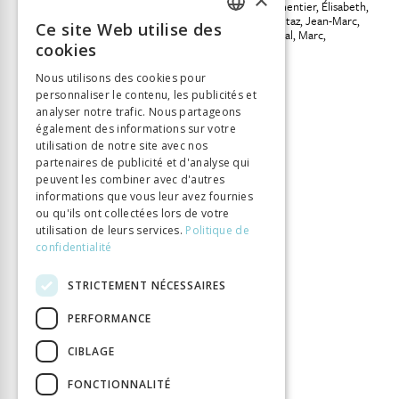
Léchot, Pierre-Olivier
Parmentier, Élisabeth
Powell McNutt, Jennifer
Tétaz, Jean-Marc
Ce site Web utilise des
Kerchove, Anna Van den
Vial, Marc
FRENCH
cookies
Vogel, Lothar
GERMAN
Éditeur
Labor et Fides
Nous utilisons des cookies pour
ISBN
9782830916171
personnaliser le contenu, les publicités et
ITALIAN
analyser notre trafic. Nous partageons
Langue
Français
également des informations sur votre
Collection
Introductions
utilisation de notre site avec nos
partenaires de publicité et d'analyse qui
Nombre de pages
650
peuvent les combiner avec d'autres
Parution
24 oct. 2018
informations que vous leur avez fournies
ou qu'ils ont collectées lors de votre
Thème
Lumières
utilisation de leurs services.
Politique de
Format
148 x 225
confidentialité
Type de livre
Monographie
STRICTEMENT NÉCESSAIRES
PERFORMANCE
CIBLAGE
FONCTIONNALITÉ