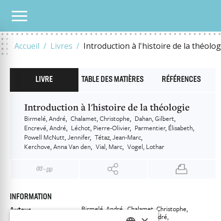
NOTRE CATALOGUE
INTRODUCTION À L'HISTOIRE DE LA THÉOLOGIE
Accueil
Livres
Introduction à l'histoire de la théolog
LIVRE
TABLE DES MATIÈRES
RÉFÉRENCES
Introduction à l'histoire de la théologie
Birmelé, André
Chalamet, Christophe
Dahan, Gilbert
Encrevé, André
Léchot, Pierre-Olivier
Parmentier, Élisabeth
Powell McNutt, Jennifer
Tétaz, Jean-Marc
Kerchove, Anna Van den
Vial, Marc
Vogel, Lothar
INFORMATION
Birmelé, André
Chalamet, Christophe
Auteur
Dahan, Gilbert
Encrevé, André
×