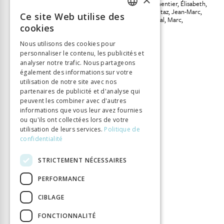
Léchot, Pierre-Olivier
Parmentier, Élisabeth
Powell McNutt, Jennifer
Tétaz, Jean-Marc
Ce site Web utilise des
Kerchove, Anna Van den
Vial, Marc
FRENCH
cookies
Vogel, Lothar
GERMAN
Éditeur
Labor et Fides
Nous utilisons des cookies pour
ISBN
9782830916171
personnaliser le contenu, les publicités et
ITALIAN
analyser notre trafic. Nous partageons
Langue
Français
également des informations sur votre
Collection
Introductions
utilisation de notre site avec nos
partenaires de publicité et d'analyse qui
Nombre de pages
650
peuvent les combiner avec d'autres
Parution
24 oct. 2018
informations que vous leur avez fournies
ou qu'ils ont collectées lors de votre
Thème
Lumières
utilisation de leurs services.
Politique de
Format
148 x 225
confidentialité
Type de livre
Monographie
STRICTEMENT NÉCESSAIRES
PERFORMANCE
CIBLAGE
FONCTIONNALITÉ