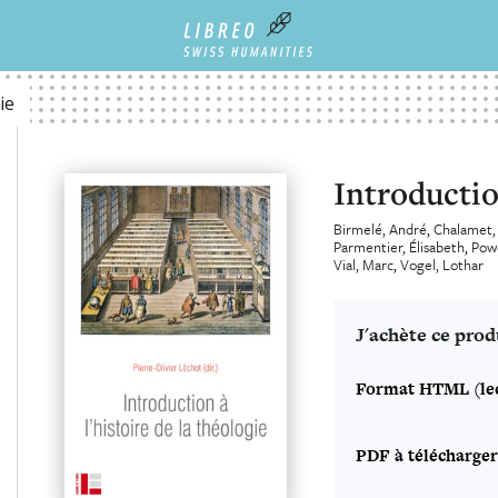
ie
Introduction
Birmelé, André
Chalamet,
Parmentier, Élisabeth
Powe
Vial, Marc
Vogel, Lothar
J'achète ce prod
Format HTML (lec
PDF à télécharger