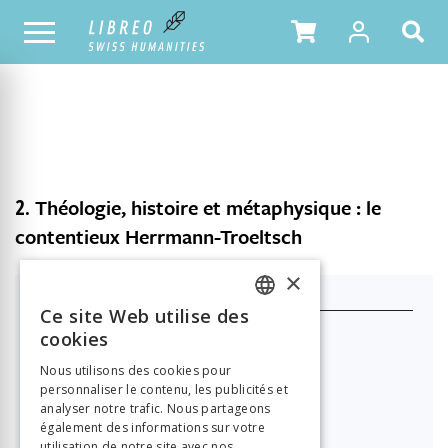
NOTRE CATALOGUE
TABLE DES MATIÈRES
2.
Théologie, histoire et métaphysique : le
contentieux Herrmann-Troeltsch
×
J'achète ce produit
Ce site Web utilise des
FRENCH
cookies
Format HTML (lecture en ligne)
GERMAN
Nous utilisons des cookies pour

49.00
personnaliser le contenu, les publicités et
ITALIAN
analyser notre trafic. Nous partageons
également des informations sur votre
PDF à télécharger
utilisation de notre site avec nos