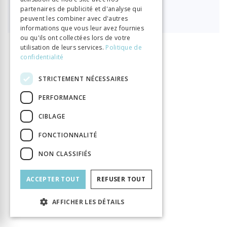
partenaires de publicité et d'analyse qui

49.00
peuvent les combiner avec d'autres
informations que vous leur avez fournies
ou qu'ils ont collectées lors de votre
utilisation de leurs services.
Politique de
confidentialité
INFORMATION
Birmelé, André
Chalamet, Christophe
Auteur
Dahan, Gilbert
Encrevé, André
STRICTEMENT NÉCESSAIRES
Léchot, Pierre-Olivier
Parmentier, Élisabeth
Powell McNutt, Jennifer
Tétaz, Jean-Marc
PERFORMANCE
Kerchove, Anna Van den
Vial, Marc
Vogel, Lothar
CIBLAGE
Éditeur
Labor et Fides
FONCTIONNALITÉ
ISBN
9782830916171
Langue
Français
NON CLASSIFIÉS
Collection
Introductions
Nombre de pages
650
ACCEPTER TOUT
REFUSER TOUT
Parution
24 oct. 2018
AFFICHER LES DÉTAILS
Thème
Lumières
Format
148 x 225