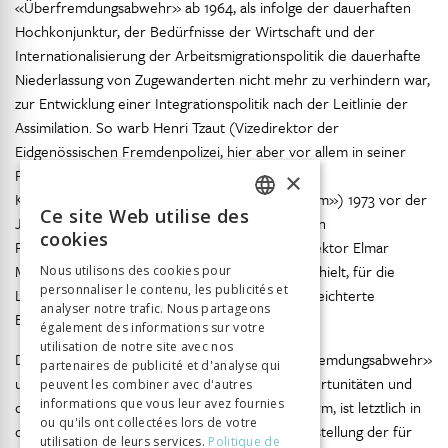
«Überfremdungsabwehr» ab 1964, als infolge der dauerhaften
Hochkonjunktur, der Bedürfnisse der Wirtschaft und der
Internationalisierung der Arbeitsmigrationspolitik die dauerhafte
Niederlassung von Zugewanderten nicht mehr zu verhindern war,
zur Entwicklung einer Integrationspolitik nach der Leitlinie der
Assimilation. So warb Henri Tzaut (Vizedirektor der
Eidgenössischen Fremdenpolizei, hier aber vor allem in seiner
Funktion als Chefsekretär der «Eidgenössischen
×
Konsultativkommission für das Ausländerproblem») 1973 vor der
Ce site Web utilise des
Jahreskonferenz der Vereinigung der kantonalen
FRENCH
cookies
Fremdenpolizeichefs, an der Fremdenpolizeidirektor Elmar
GERMAN
Mäder sein Plädoyer für den Integrationsansatz hielt, für die
Nous utilisons des cookies pour
personnaliser le contenu, les publicités et
ITALIAN
Lösung des «Ausländerproblems» durch die erleichterte
analyser notre trafic. Nous partageons
1
Einbürgerung der jungen Ausländergeneration.
également des informations sur votre
utilisation de notre site avec nos
Das stete Festhalten am Paradigma der «Überfremdungsabwehr»
partenaires de publicité et d'analyse qui
und seine dehn-bare, den wirtschaftlichen Opportunitäten und
peuvent les combiner avec d'autres
informations que vous leur avez fournies
den gesellschaftlichen Realitäten anpassbare Form, ist letztlich in
ou qu'ils ont collectées lors de votre
der gesamten untersuchten Zeit als Wunschvorstellung der für
utilisation de leurs services.
Politique de