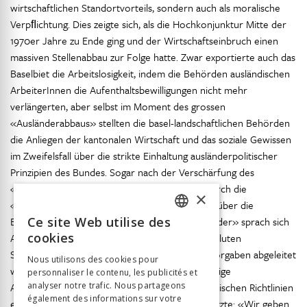
wirtschaftlichen Standortvorteils, sondern auch als moralische
Verpﬂichtung. Dies zeigte sich, als die Hochkonjunktur Mitte der
1970er Jahre zu Ende ging und der Wirtschaftseinbruch einen
massiven Stellenabbau zur Folge hatte. Zwar exportierte auch das
Baselbiet die Arbeitslosigkeit, indem die Behörden ausländischen
ArbeiterInnen die Aufenthaltsbewilligungen nicht mehr
verlängerten, aber selbst im Moment des grossen
«Ausländerabbaus» stellten die basel-landschaftlichen Behörden
die Anliegen der kantonalen Wirtschaft und das soziale Gewissen
im Zweifelsfall über die strikte Einhaltung ausländerpolitischer
Prinzipien des Bundes. Sogar nach der Verschärfung des
«Schutzes der einheimischen Arbeitskräfte» durch die
×
«Verordnung des Bundesrates vom 9. Juli 1974 über die
Begrenzung der Zahl der erwerbstätigen Ausländer» sprach sich
Ce site Web utilise des
FRENCH
cookies
Arbeitsamtsvorsteher Ballmer gegen einen absoluten
GERMAN
Schweizervorrang aus, wie er aus den Bundesvorgaben abgeleitet
Nous utilisons des cookies pour
werden konnte, und verteidigte eine eigenständige
personnaliser le contenu, les publicités et
ITALIAN
Arbeitsmarktpolitik, welche die in den eidgenössischen Richtlinien
analyser notre trafic. Nous partageons
également des informations sur votre
enthaltenen Ausnahmeklauseln möglichst ausnutzte: «Wir geben