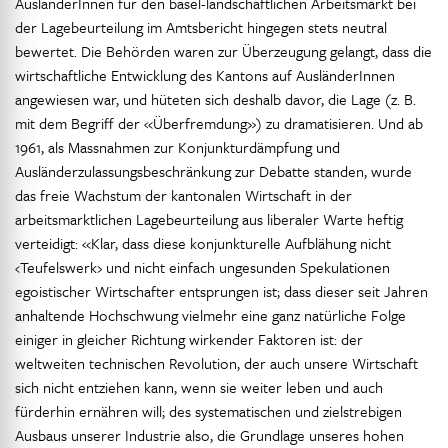
AusländerInnen für den basel-landschaftlichen Arbeitsmarkt bei
der Lagebeurteilung im Amtsbericht hingegen stets neutral
bewertet. Die Behörden waren zur Überzeugung gelangt, dass die
wirtschaftliche Entwicklung des Kantons auf AusländerInnen
angewiesen war, und hüteten sich deshalb davor, die Lage (z. B.
mit dem Begriff der «Überfremdung») zu dramatisieren. Und ab
1961, als Massnahmen zur Konjunkturdämpfung und
Ausländerzulassungsbeschränkung zur Debatte standen, wurde
das freie Wachstum der kantonalen Wirtschaft in der
arbeitsmarktlichen Lagebeurteilung aus liberaler Warte heftig
verteidigt: «Klar, dass diese konjunkturelle Aufblähung nicht
‹Teufelswerk› und nicht einfach ungesunden Spekulationen
egoistischer Wirtschafter entsprungen ist; dass dieser seit Jahren
anhaltende Hochschwung vielmehr eine ganz natürliche Folge
einiger in gleicher Richtung wirkender Faktoren ist: der
weltweiten technischen Revolution, der auch unsere Wirtschaft
sich nicht entziehen kann, wenn sie weiter leben und auch
fürderhin ernähren will; des systematischen und zielstrebigen
Ausbaus unserer Industrie also, die Grundlage unseres hohen