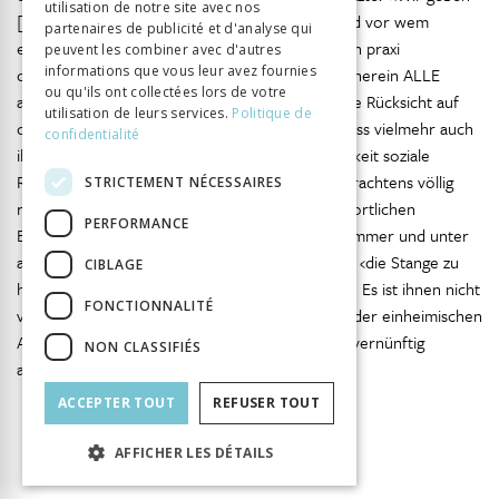
utilisation de notre site avec nos
[…] gerne zu, dass beim Abwägen, wer wann und vor wem
partenaires de publicité et d'analyse qui
entlassen werden soll, von den Unternehmern in praxi
peuvent les combiner avec d'autres
informations que vous leur avez fournies
differenziert wird; dass nicht einfach zum vorneherein ALLE
ou qu'ils ont collectées lors de votre
ausländischen Aufenthalter unbesehen und ohne Rücksicht auf
utilisation de leurs services.
Politique de
die soziale Indikation ‹ausgeschaltet› werden; dass vielmehr auch
confidentialité
ihnen gegenüber im einzelnen Fall nach Möglichkeit soziale
Rücksichten genommen werden, was unseres Erachtens völlig
STRICTEMENT NÉCESSAIRES
richtig und durchaus vertretbar ist. Die verantwortlichen
PERFORMANCE
Behörden und Amtsstellen sind nicht gehalten, immer und unter
allen Umständen der einheimischen Arbeitskraft ‹die Stange zu
CIBLAGE
halten›, sondern eben in der Regel und in dubio! Es ist ihnen nicht
FONCTIONNALITÉ
verboten, die BIGA-Richtlinien über den Schutz der einheimischen
Arbeitskräfte menschlich zu interpretieren und vernünftig
NON CLASSIFIÉS
9
anzuwenden.»
ACCEPTER TOUT
REFUSER TOUT
AFFICHER LES DÉTAILS
INFORMATION