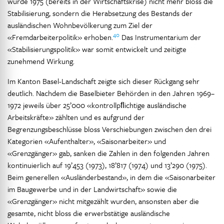
wurde 1975 (bereits in der Wirtschaftskrise) nicht mehr bloss die
Stabilisierung, sondern die Herabsetzung des Bestands der
ausländischen Wohnbevölkerung zum Ziel der
40
«Fremdarbeiterpolitik» erhoben.
Das Instrumentarium der
«Stabilisierungspolitik» war somit entwickelt und zeitigte
zunehmend Wirkung.
Im Kanton Basel-Landschaft zeigte sich dieser Rückgang sehr
deutlich. Nachdem die Baselbieter Behörden in den Jahren 1969–
1972 jeweils über 25’000 «kontrollpﬂichtige ausländische
Arbeitskräfte» zählten und es aufgrund der
Begrenzungsbeschlüsse bloss Verschiebungen zwischen den drei
Kategorien «Aufenthalter», «Saisonarbeiter» und
«Grenzgänger» gab, sanken die Zahlen in den folgenden Jahren
kontinuierlich auf 19’453 (1973), 18’817 (1974) und 13’290 (1975).
Beim generellen «Ausländerbestand», in dem die «Saisonarbeiter
im Baugewerbe und in der Landwirtschaft» sowie die
«Grenzgänger» nicht mitgezählt wurden, ansonsten aber die
gesamte, nicht bloss die erwerbstätige ausländische