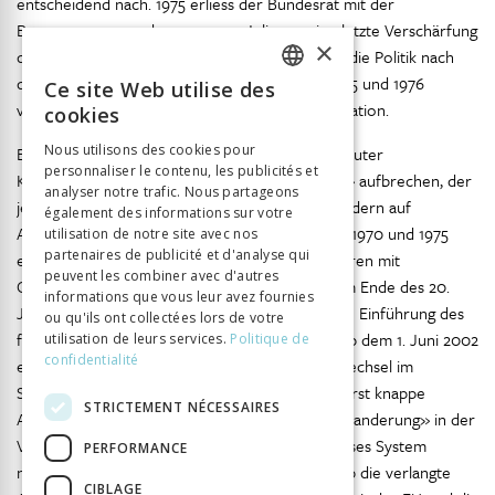
entscheidend nach. 1975 erliess der Bundesrat mit der
Begrenzungsverordnung vom 9. Juli 1975 eine letzte Verschärfung
×
der Plafonierungspolitik, dann beschäftigte sich die Politik nach
dem massiven «Ausländerabbau» der Jahre 1975 und 1976
Ce site Web utilise des
FRENCH
vorübergehend kaum mehr mit der Arbeitsmigration.
cookies
GERMAN
Nous utilisons des cookies pour
Erst in den späten 1980er Jahren sollte ein erneuter
personnaliser le contenu, les publicités et
ITALIAN
Krisendiskurs rund um das «Ausländerproblem» aufbrechen, der
analyser notre trafic. Nous partageons
jedoch nicht mehr auf ArbeitsmigrantInnen, sondern auf
également des informations sur votre
45
AsylbewerberInnen fokussierte.
Die zwischen 1970 und 1975
utilisation de notre site avec nos
partenaires de publicité et d'analyse qui
etablierten arbeitsmigrationspolitischen Strukturen mit
peuvent les combiner avec d'autres
Globalplafond und Kontingenten blieben bis zum Ende des 20.
informations que vous leur avez fournies
Jahrhunderts in Kraft. Erst mit der schrittweisen Einführung des
ou qu'ils ont collectées lors de votre
freien Personenverkehrs für EU-BürgerInnen ab dem 1. Juni 2002
utilisation de leurs services.
Politique de
confidentialité
erfolgte wiederum ein grundlegender Systemwechsel im
46
Schweizer Arbeitsmigrationsregime.
Die äusserst knappe
STRICTEMENT NÉCESSAIRES
Annahme der SVP-Initiative «gegen Masseneinwanderung» in der
Volksabstimmung vom 9. Februar 2014 stellt dieses System
PERFORMANCE
neuerdings infrage. Es muss sich noch zeigen, ob die verlangte
CIBLAGE