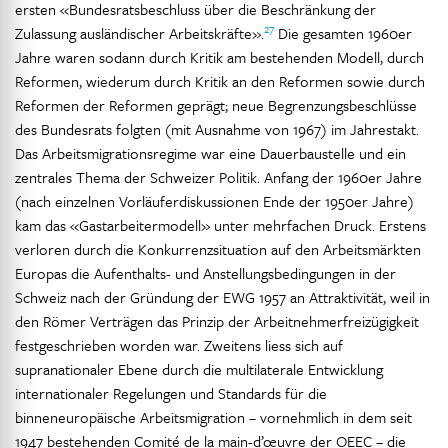
ersten «Bundesratsbeschluss über die Beschränkung der
27
Zulassung ausländischer Arbeitskräfte».
Die gesamten 1960er
Jahre waren sodann durch Kritik am bestehenden Modell, durch
Reformen, wiederum durch Kritik an den Reformen sowie durch
Reformen der Reformen geprägt; neue Begrenzungsbeschlüsse
des Bundesrats folgten (mit Ausnahme von 1967) im Jahrestakt.
Das Arbeitsmigrationsregime war eine Dauerbaustelle und ein
zentrales Thema der Schweizer Politik. Anfang der 1960er Jahre
(nach einzelnen Vorläuferdiskussionen Ende der 1950er Jahre)
kam das «Gastarbeitermodell» unter mehrfachen Druck. Erstens
verloren durch die Konkurrenzsituation auf den Arbeitsmärkten
Europas die Aufenthalts- und Anstellungsbedingungen in der
Schweiz nach der Gründung der EWG 1957 an Attraktivität, weil in
den Römer Verträgen das Prinzip der Arbeitnehmerfreizügigkeit
festgeschrieben worden war. Zweitens liess sich auf
supranationaler Ebene durch die multilaterale Entwicklung
internationaler Regelungen und Standards für die
binneneuropäische Arbeitsmigration – vornehmlich in dem seit
1947 bestehenden Comité de la main-d’œuvre der OEEC – die