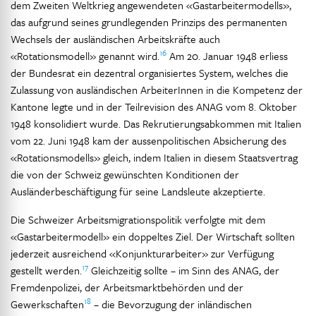
dem Zweiten Weltkrieg angewendeten «Gastarbeitermodells»,
das aufgrund seines grundlegenden Prinzips des permanenten
Wechsels der ausländischen Arbeitskräfte auch
16
«Rotationsmodell» genannt wird.
Am 20. Januar 1948 erliess
der Bundesrat ein dezentral organisiertes System, welches die
Zulassung von ausländischen ArbeiterInnen in die Kompetenz der
Kantone legte und in der Teilrevision des ANAG vom 8. Oktober
1948 konsolidiert wurde. Das Rekrutierungsabkommen mit Italien
vom 22. Juni 1948 kam der aussenpolitischen Absicherung des
«Rotationsmodells» gleich, indem Italien in diesem Staatsvertrag
die von der Schweiz gewünschten Konditionen der
Ausländerbeschäftigung für seine Landsleute akzeptierte.
Die Schweizer Arbeitsmigrationspolitik verfolgte mit dem
«Gastarbeitermodell» ein doppeltes Ziel. Der Wirtschaft sollten
jederzeit ausreichend «Konjunkturarbeiter» zur Verfügung
17
gestellt werden.
Gleichzeitig sollte – im Sinn des ANAG, der
Fremdenpolizei, der Arbeitsmarktbehörden und der
18
Gewerkschaften
– die Bevorzugung der inländischen