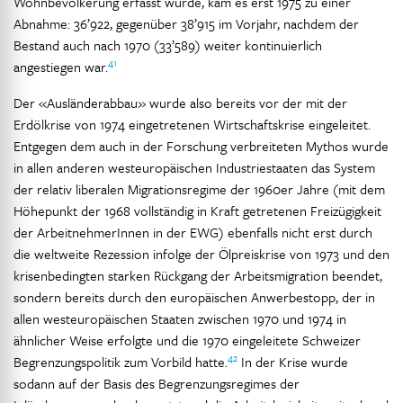
Wohnbevölkerung erfasst wurde, kam es erst 1975 zu einer
Abnahme: 36’922, gegenüber 38’915 im Vorjahr, nachdem der
Bestand auch nach 1970 (33’589) weiter kontinuierlich
41
angestiegen war.
Der «Ausländerabbau» wurde also bereits vor der mit der
Erdölkrise von 1974 eingetretenen Wirtschaftskrise eingeleitet.
Entgegen dem auch in der Forschung verbreiteten Mythos wurde
in allen anderen westeuropäischen Industriestaaten das System
der relativ liberalen Migrationsregime der 1960er Jahre (mit dem
Höhepunkt der 1968 vollständig in Kraft getretenen Freizügigkeit
der ArbeitnehmerInnen in der EWG) ebenfalls nicht erst durch
die weltweite Rezession infolge der Ölpreiskrise von 1973 und den
krisenbedingten starken Rückgang der Arbeitsmigration beendet,
sondern bereits durch den europäischen Anwerbestopp, der in
allen westeuropäischen Staaten zwischen 1970 und 1974 in
ähnlicher Weise erfolgte und die 1970 eingeleitete Schweizer
42
Begrenzungspolitik zum Vorbild hatte.
In der Krise wurde
sodann auf der Basis des Begrenzungsregimes der