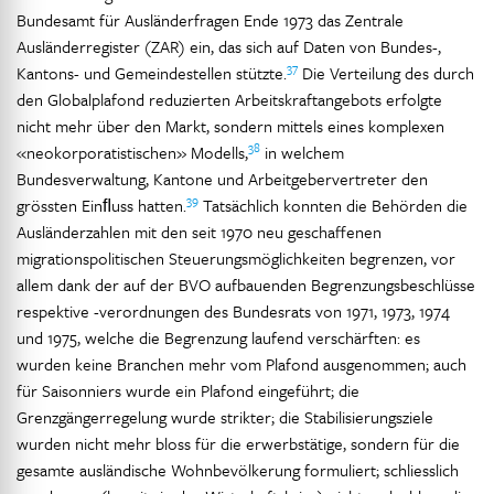
Bundesamt für Ausländerfragen Ende 1973 das Zentrale
Ausländerregister (ZAR) ein, das sich auf Daten von Bundes-,
37
Kantons- und Gemeindestellen stützte.
Die Verteilung des durch
den Globalplafond reduzierten Arbeitskraftangebots erfolgte
nicht mehr über den Markt, sondern mittels eines komplexen
38
«neokorporatistischen» Modells,
in welchem
Bundesverwaltung, Kantone und Arbeitgebervertreter den
39
grössten Einﬂuss hatten.
Tatsächlich konnten die Behörden die
Ausländerzahlen mit den seit 1970 neu geschaffenen
migrationspolitischen Steuerungsmöglichkeiten begrenzen, vor
allem dank der auf der BVO aufbauenden Begrenzungsbeschlüsse
respektive -verordnungen des Bundesrats von 1971, 1973, 1974
und 1975, welche die Begrenzung laufend verschärften: es
wurden keine Branchen mehr vom Plafond ausgenommen; auch
für Saisonniers wurde ein Plafond eingeführt; die
Grenzgängerregelung wurde strikter; die Stabilisierungsziele
wurden nicht mehr bloss für die erwerbstätige, sondern für die
gesamte ausländische Wohnbevölkerung formuliert; schliesslich