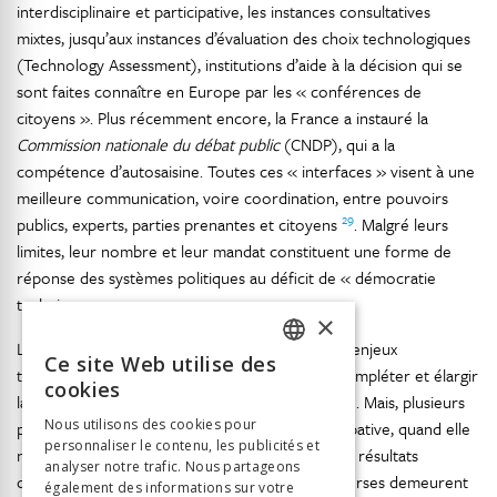
interdisciplinaire et participative, les instances consultatives
mixtes, jusqu’aux instances d’évaluation des choix technologiques
(Technology Assessment), institutions d’aide à la décision qui se
sont faites connaître en Europe par les « conférences de
citoyens ». Plus récemment encore, la France a instauré la
Commission nationale du débat public
(CNDP), qui a la
compétence d’autosaisine. Toutes ces « interfaces » visent à une
meilleure communication, voire coordination, entre pouvoirs
29
publics, experts, parties prenantes et citoyens
. Malgré leurs
limites, leur nombre et leur mandat constituent une forme de
réponse des systèmes politiques au déficit de « démocratie
technique ».
×
La « gouvernance » de l’environnement et des enjeux
Ce site Web utilise des
FRENCH
technologiques amène parfois les autorités à compléter et élargir
cookies
la démocratie représentative par la participation. Mais, plusieurs
GERMAN
Nous utilisons des cookies pour
problèmes expliquent que la démocratie participative, quand elle
personnaliser le contenu, les publicités et
ITALIAN
ne se résume pas à un exercice alibi, fournit des résultats
analyser notre trafic. Nous partageons
décevants et demeure l’exception. Les controverses demeurent
également des informations sur votre