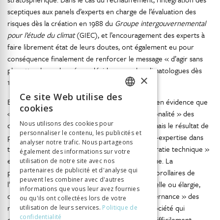
sceptiques aux panels d’experts en charge de l’évaluation des
risques dès la création en 1988 du
Groupe intergouvernemental
pour l’étude du climat
(GIEC), et l’encouragement des experts à
faire librement état de leurs doutes, ont également eu pour
conséquence finalement de renforcer le message « d’agir sans
plus attendre » donné aux décideurs par les climatologues dès
×
1995.
Ce site Web utilise des
FRENCH
En conclusion, le modèle de la négociation met en évidence que
cookies
« l’objectivité » de l’expertise, ainsi que la « rationalité » des
GERMAN
Nous utilisons des cookies pour
décisions ne sont pas des propriétés données mais le résultat de
personnaliser le contenu, les publicités et
ITALIAN
processus. La comparaison du rôle de la contre-expertise dans
analyser notre trafic. Nous partageons
tous ces cas montre également que la « démocratie technique »
également des informations sur votre
est une condition de la modernisation écologique. La
utilisation de notre site avec nos
partenaires de publicité et d'analyse qui
participation citoyenne et la consultation sont corollaires de
peuvent les combiner avec d'autres
l’existence de contre-expertise, d’expertise plurielle ou élargie,
informations que vous leur avez fournies
donc de redistribution de l’expertise. La « gouvernance » des
ou qu'ils ont collectées lors de votre
risques, la participation, les interfaces science-société qui
utilisation de leurs services.
Politique de
confidentialité
complètent la démocratie représentative sont difficilement