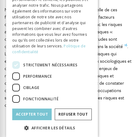
analyser notre trafic. Nous partageons
Notons les divergences dans l’appréciation actuelle de ces
également des informations sur votre
facteurs parmi les spécialistes. Pour certains, les facteurs
utilisation de notre site avec nos
partenaires de publicité et d'analyse qui
d’incertitude se multiplient et se combinent, donc les risques
peuvent les combiner avec d'autres
15
augmentent
, pour d’autres, au contraire, les risques «
informations que vous leur avez fournies
objectifs » ont nettement diminué, et les inquiétudes sont
ou qu'ils ont collectées lors de votre
16
d’abord le fait de tendances « irrationnelles » dans la société
.
utilisation de leurs services.
Politique de
confidentialité
Les nombreuses théories et classifications des risques qui
existent aujourd’hui montrent qu’il s’agit d’enjeux sociologiques et
STRICTEMENT NÉCESSAIRES
d’enjeux ouverts au plan interdisciplinaire. Et ces enjeux de
méthode sont indissociables des enjeux économiques et
PERFORMANCE
17
d’interprétation morale et politique
. Force est de constater
CIBLAGE
que l’acceptabilité est toujours fonction des préoccupations
sociales, qui peuvent varier, et que l’évaluation des risques est
FONCTIONNALITÉ
donc une question de négociation.
ACCEPTER TOUT
REFUSER TOUT
AFFICHER LES DÉTAILS