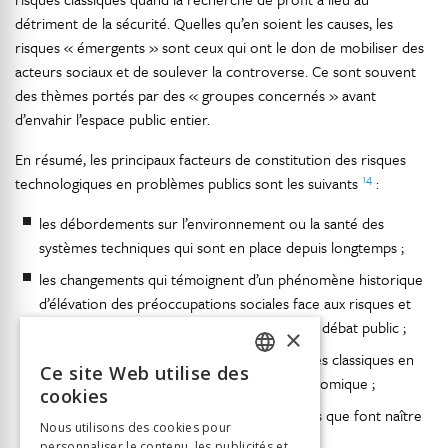
détriment de la sécurité. Quelles qu’en soient les causes, les
risques « émergents » sont ceux qui ont le don de mobiliser des
acteurs sociaux et de soulever la controverse. Ce sont souvent
des thèmes portés par des « groupes concernés » avant
d’envahir l’espace public entier.
En résumé, les principaux facteurs de constitution des risques
14
technologiques en problèmes publics sont les suivants
:
les débordements sur l’environnement ou la santé des
systèmes techniques qui sont en place depuis longtemps ;
les changements qui témoignent d’un phénomène historique
d’élévation des préoccupations sociales face aux risques et
d’une volonté accrue de transparence et de débat public ;
×
la persistance ou la recrudescence de risques classiques en
Ce site Web utilise des
FRENCH
lien avec le contexte de mondialisation économique ;
cookies
les nouvelles technologies et les incertitudes que font naître
GERMAN
Nous utilisons des cookies pour
leur développement.
personnaliser le contenu, les publicités et
ITALIAN