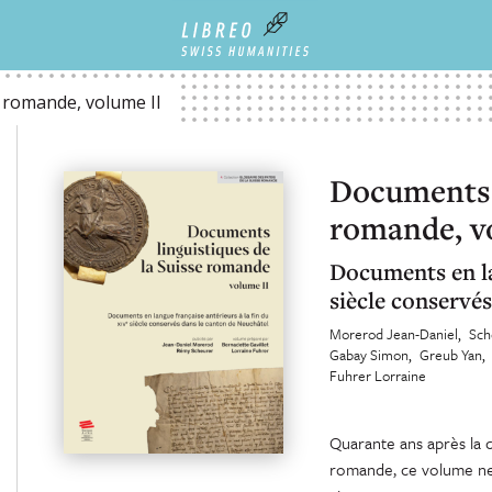
 II
 romande, volume II
Documents l
romande, v
Documents en la
siècle conservé
Morerod Jean-Daniel
Sch
Gabay Simon
Greub Yan
Fuhrer Lorraine
Quarante ans après la c
romande, ce volume neuc