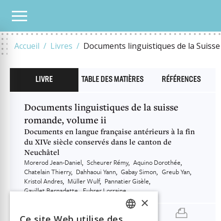
NOTRE CATALOGUE
DOCUMENTS LINGUISTIQUES DE LA SUISSE ROMANDE, VOLUME
Accueil
Livres
Documents linguistiques de la Suisse
LIVRE
TABLE DES MATIÈRES
RÉFÉRENCES
Documents linguistiques de la suisse
romande, volume ii
Documents en langue française antérieurs à la fin
du XIVe siècle conservés dans le canton de
Neuchâtel
Morerod Jean-Daniel
Scheurer Rémy
Aquino Dorothée
Chatelain Thierry
Dahhaoui Yann
Gabay Simon
Greub Yan
Kristol Andres
Müller Wulf
Pannatier Gisèle
Gavillet Bernadette
Fuhrer Lorraine
×
Ce site Web utilise des