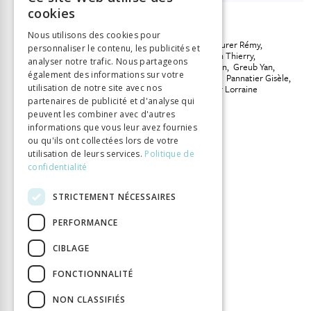
FRENCH
cookies
GERMAN
INFORMATION
Nous utilisons des cookies pour
Morerod Jean-Daniel
Scheurer Rémy
Auteur
personnaliser le contenu, les publicités et
ITALIAN
Aquino Dorothée
Chatelain Thierry
analyser notre trafic. Nous partageons
Dahhaoui Yann
Gabay Simon
Greub Yan
également des informations sur votre
Kristol Andres
Müller Wulf
Pannatier Gisèle
utilisation de notre site avec nos
Gavillet Bernadette
Fuhrer Lorraine
partenaires de publicité et d'analyse qui
Éditeur
Alphil
peuvent les combiner avec d'autres
ISBN
9782889304646
informations que vous leur avez fournies
ou qu'ils ont collectées lors de votre
Langue
Français
utilisation de leurs services.
Politique de
Nombre de pages
604
confidentialité
Parution
1 oct. 2022
STRICTEMENT NÉCESSAIRES
Type de livre
Ouvrage collectif
DOI
10.33055/ALPHIL.03197
PERFORMANCE
CIBLAGE
FONCTIONNALITÉ
NON CLASSIFIÉS