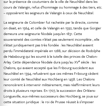
sur la présence de coutumiers de la ville de Neuchâtel dans les
cours de Valangin, refus d’hommage ou hommage à des tiers, etc.
– opposèrent les seigneurs de Valangin à ceux de Neuchâtel.
La seigneurie de Colombier fut rachetée par la directe, comme
on disait, en 1564, et celle de Valangin en 1592, tandis que Gorgier
demeura une seigneurie féodale jusqu’en 1831. Cette
souveraineté des comtes n’était pas seulement incomplète ; elle
n’était juridiquement pas très fondée : les Neuchâtel avaient
perdu l’immédiateté impériale en 1288, sur décision de Rodolphe
de Habsbourg qui les soumit à la tutelle des princes de Chalon-
e
Arlay. Cette dépendance féodale dura jusqu’au XV
siècle : les
Chalons, qui avaient accepté que les Fribourg succèdent aux
Neuchâtel en 1394, refusèrent que ces mêmes Fribourg cèdent
leur comté de Neuchâtel aux Hochberg en 1458. Les Chalons
renoncèrent à intervenir militairement, mais réaffirmèrent leurs
droits à plusieurs reprises. En 1707, la succession des Orléans-
Longueville, eux-mêmes successeurs des Hochberg, se joua sur
cette situation juridique : le roi de Prusse réussit à s’imposer