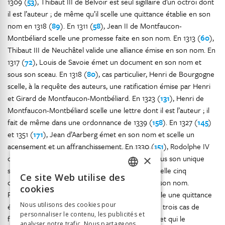
1309 (
53
), Thibaut III de Belvoir est seul sigillaire d’un octroi dont
il est l’auteur ; de même qu’il scelle une quittance établie en son
nom en 1318 (
89
). En 1311 (
58
), Jean II de Montfaucon-
Montbéliard scelle une promesse faite en son nom. En 1313 (
60
),
Thibaut III de Neuchâtel valide une alliance émise en son nom. En
1317 (
72
), Louis de Savoie émet un document en son nom et
sous son sceau. En 1318 (
80
), cas particulier, Henri de Bourgogne
scelle, à la requête des auteurs, une ratification émise par Henri
et Girard de Montfaucon-Montbéliard. En 1323 (
131
), Henri de
Montfaucon-Montbéliard scelle une lettre dont il est l’auteur ; il
fait de même dans une ordonnance de 1339 (
158
). En 1327 (
145
)
et 1351 (
171
), Jean d’Aarberg émet en son nom et scelle un
acensement et un affranchissement. En 1330 (
151
), Rodolphe IV
×
de Neuchâtel émet une lettre en son nom et sous son unique
sceau. Entre 1345 et 1350, Louis de Neuchâtel scelle cinq
Ce site Web utilise des
FRENCH
documents (
164
,
165
,
166
,
167
et
170
) émis en son nom.
cookies
Finalement, en 1349 (
169
), Richard de Mont scelle une quittance
GERMAN
Nous utilisons des cookies pour
émise en son nom. Ces validations représentent trois cas de
personnaliser le contenu, les publicités et
ITALIAN
figure : l’auteur scelle un acte émis en son nom et qui le
analyser notre trafic. Nous partageons