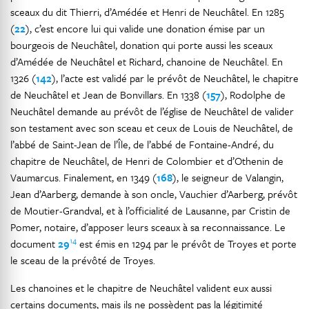
sceaux du dit Thierri, d’Amédée et Henri de Neuchâtel. En 1285
(
22
), c’est encore lui qui valide une donation émise par un
bourgeois de Neuchâtel, donation qui porte aussi les sceaux
d’Amédée de Neuchâtel et Richard, chanoine de Neuchâtel. En
1326 (
142
), l’acte est validé par le prévôt de Neuchâtel, le chapitre
de Neuchâtel et Jean de Bonvillars. En 1338 (
157
), Rodolphe de
Neuchâtel demande au prévôt de l’église de Neuchâtel de valider
son testament avec son sceau et ceux de Louis de Neuchâtel, de
l’abbé de Saint-Jean de l’Île, de l’abbé de Fontaine-André, du
chapitre de Neuchâtel, de Henri de Colombier et d’Othenin de
Vaumarcus. Finalement, en 1349 (
168
), le seigneur de Valangin,
Jean d’Aarberg, demande à son oncle, Vauchier d’Aarberg, prévôt
de Moutier-Grandval, et à l’officialité de Lausanne, par Cristin de
Pomer, notaire, d’apposer leurs sceaux à sa reconnaissance. Le
14
document
29
est émis en 1294 par le prévôt de Troyes et porte
le sceau de la prévôté de Troyes.
Les chanoines et le chapitre de Neuchâtel valident eux aussi
certains documents, mais ils ne possèdent pas la légitimité