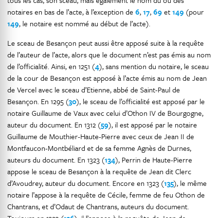
tous les cas, son sceau, mais également le nom du ou des
notaires en bas de l’acte, à l’exception de
6
,
17
,
69
et
149
(pour
149
, le notaire est nommé au début de l’acte).
Le sceau de Besançon peut aussi être apposé suite à la requête
de l’auteur de l’acte, alors que le document n’est pas émis au nom
de l’officialité. Ainsi, en 1251 (
4
), sans mention du notaire, le sceau
de la cour de Besançon est apposé à l’acte émis au nom de Jean
de Vercel avec le sceau d’Etienne, abbé de Saint-Paul de
Besançon. En 1295 (
30
), le sceau de l’officialité est apposé par le
notaire Guillaume de Vaux avec celui d’Othon IV de Bourgogne,
auteur du document. En 1312 (
59
), il est apposé par le notaire
Guillaume de Mouthier-Haute-Pierre avec ceux de Jean II de
Montfaucon-Montbéliard et de sa femme Agnès de Durnes,
auteurs du document. En 1323 (
134
), Perrin de Haute-Pierre
appose le sceau de Besançon à la requête de Jean dit Clerc
d’Avoudrey, auteur du document. Encore en 1323 (
135
), le même
notaire l’appose à la requête de Cécile, femme de feu Othon de
Chantrans, et d’Odaut de Chantrans, auteurs du document.