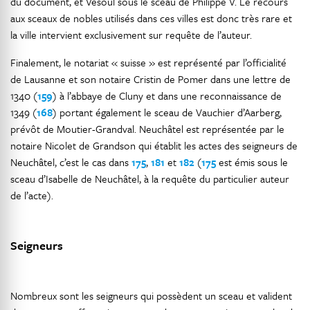
du document, et Vesoul sous le sceau de Philippe V. Le recours
aux sceaux de nobles utilisés dans ces villes est donc très rare et
la ville intervient exclusivement sur requête de l’auteur.
Finalement, le notariat « suisse » est représenté par l’officialité
de Lausanne et son notaire Cristin de Pomer dans une lettre de
1340 (
159
) à l’abbaye de Cluny et dans une reconnaissance de
1349 (
168
) portant également le sceau de Vauchier d’Aarberg,
prévôt de Moutier-Grandval. Neuchâtel est représentée par le
notaire Nicolet de Grandson qui établit les actes des seigneurs de
Neuchâtel, c’est le cas dans
175
,
181
et
182
(
175
est émis sous le
sceau d’Isabelle de Neuchâtel, à la requête du particulier auteur
de l’acte).
Seigneurs
Nombreux sont les seigneurs qui possèdent un sceau et valident