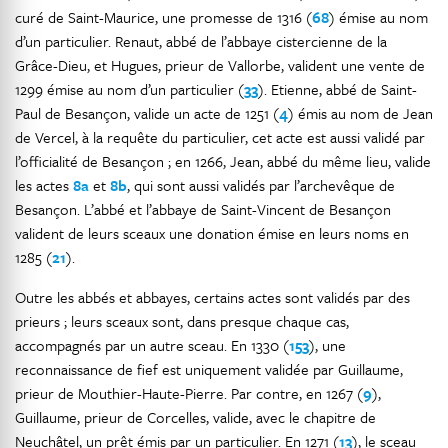
curé de Saint-Maurice, une promesse de 1316 (
68
) émise au nom
d’un particulier. Renaut, abbé de l’abbaye cistercienne de la
Grâce-Dieu, et Hugues, prieur de Vallorbe, valident une vente de
1299 émise au nom d’un particulier (
33
). Etienne, abbé de Saint-
Paul de Besançon, valide un acte de 1251 (
4
) émis au nom de Jean
de Vercel, à la requête du particulier, cet acte est aussi validé par
l’officialité de Besançon ; en 1266, Jean, abbé du même lieu, valide
les actes
8a
et
8b
, qui sont aussi validés par l’archevêque de
Besançon. L’abbé et l’abbaye de Saint-Vincent de Besançon
valident de leurs sceaux une donation émise en leurs noms en
1285 (
21
).
Outre les abbés et abbayes, certains actes sont validés par des
prieurs ; leurs sceaux sont, dans presque chaque cas,
accompagnés par un autre sceau. En 1330 (
153
), une
reconnaissance de fief est uniquement validée par Guillaume,
prieur de Mouthier-Haute-Pierre. Par contre, en 1267 (
9
),
Guillaume, prieur de Corcelles, valide, avec le chapitre de
Neuchâtel, un prêt émis par un particulier. En 1271 (
13
), le sceau