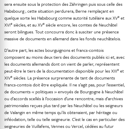
sera ensuite sous la protection des Zähringen puis sous celle des
Habsbourg ; cette situation perdurera, Berne remplaçant en
e
quelque sorte les Habsbourg comme autorité tutélaire aux XV
et
e
e
XVI
siècles, et au XV
siècle encore, les comtes de Neuchâtel
seront bilingues. Tout concourra donc à susciter une présence
massive de documents en allemand dans les fonds neuchâtelois.
D’autre part, les actes bourguignons et francs-comtois
composent au moins deux tiers des documents publiés ici et, avec
les documents allemands dont on vient de parler, représentent
e
peut-être le tiers de la documentation disponible pour les XIII
et
e
XIV
siècles. La présence surprenante de tant de documents
francs-comtois doit être expliquée. Il ne s’agit pas, pour l’essentiel,
de documents « politiques » envoyés de Bourgogne à Neuchâtel
ou d’accords scellés à l’occasion d’une rencontre, mais d’archives
patrimoniales reçues plus tard par les Neuchâtel ou les seigneurs
de Valangin en même temps qu’ils obtenaient, par héritage ou
inféodation, telle ou telle seigneurie. C’est le cas en particulier des
seigneuries de Vuillafens, Vennes ou Vercel, cédées au futur