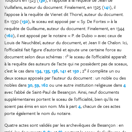
Toujours en 1323 (
136
), il l’appose à la requête de Jean de
Vuillafans, auteur du document. Finalement, en 1325 (
141
), il
l’appose à la requête de Vienet dit Thorel, auteur du document.
En 1330 (
150
), le sceau est apposé par « Sy. De Fortes » à la
requête de Guillaume, auteur du document. Finalement, en 1344
(
162
), il est apposé par le notaire « P. de Dubio » avec ceux de
Louis de Neuchâtel, auteur du document, et Jean II de Chalon. Ici,
l’officialité fait figure d’autorité et ajoute une certaine force au
o
document selon deux schémas : 1
le sceau de l’officialité apparaît
à la requête des auteurs de l’acte qui ne possèdent pas de sceaux,
o
c’est le cas dans
134
,
135
,
136
,
141
et
150
; 2
il complète un ou
deux sceaux apposés par l’auteur du document : un noble ou des
nobles dans
30
,
59
,
162
ou une autre institution religieuse dans
4
avec l’abbé de Saint-Paul de Besançon. Ainsi, neuf documents
supplémentaires portent le sceau de l’officialité, bien qu’ils ne
soient pas émis en son nom. Mis à part
4
, chacun de ces actes
porte également le nom du notaire.
Quatre actes sont validés par les archevêques de Besançon : en