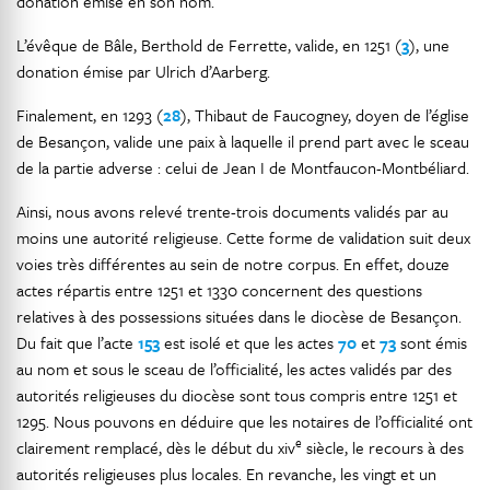
donation émise en son nom.
L’évêque de Bâle, Berthold de Ferrette, valide, en 1251 (
3
), une
donation émise par Ulrich d’Aarberg.
Finalement, en 1293 (
28
), Thibaut de Faucogney, doyen de l’église
de Besançon, valide une paix à laquelle il prend part avec le sceau
de la partie adverse : celui de Jean I de Montfaucon-Montbéliard.
Ainsi, nous avons relevé trente-trois documents validés par au
moins une autorité religieuse. Cette forme de validation suit deux
voies très différentes au sein de notre corpus. En effet, douze
actes répartis entre 1251 et 1330 concernent des questions
relatives à des possessions situées dans le diocèse de Besançon.
Du fait que l’acte
153
est isolé et que les actes
70
et
73
sont émis
au nom et sous le sceau de l’officialité, les actes validés par des
autorités religieuses du diocèse sont tous compris entre 1251 et
1295. Nous pouvons en déduire que les notaires de l’officialité ont
e
clairement remplacé, dès le début du xiv
siècle, le recours à des
autorités religieuses plus locales. En revanche, les vingt et un