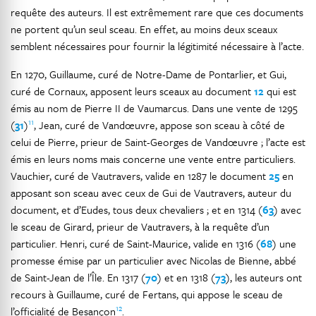
requête des auteurs. Il est extrêmement rare que ces documents
ne portent qu’un seul sceau. En effet, au moins deux sceaux
semblent nécessaires pour fournir la légitimité nécessaire à l’acte.
En 1270, Guillaume, curé de Notre-Dame de Pontarlier, et Gui,
curé de Cornaux, apposent leurs sceaux au document
12
qui est
émis au nom de Pierre II de Vaumarcus. Dans une vente de 1295
11
(
31
)
, Jean, curé de Vandœuvre, appose son sceau à côté de
celui de Pierre, prieur de Saint-Georges de Vandœuvre ; l’acte est
émis en leurs noms mais concerne une vente entre particuliers.
Vauchier, curé de Vautravers, valide en 1287 le document
25
en
apposant son sceau avec ceux de Gui de Vautravers, auteur du
document, et d’Eudes, tous deux chevaliers ; et en 1314 (
63
) avec
le sceau de Girard, prieur de Vautravers, à la requête d’un
particulier. Henri, curé de Saint-Maurice, valide en 1316 (
68
) une
promesse émise par un particulier avec Nicolas de Bienne, abbé
de Saint-Jean de l’Île. En 1317 (
70
) et en 1318 (
73
), les auteurs ont
recours à Guillaume, curé de Fertans, qui appose le sceau de
12
l’officialité de Besançon
.