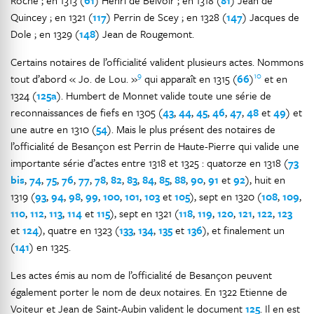
Roche ; en 1313 (
61
) Henri de Belvoir ; en 1318 (
81
) Jean de
Quincey ; en 1321 (
117
) Perrin de Scey ; en 1328 (
147
) Jacques de
Dole ; en 1329 (
148
) Jean de Rougemont.
Certains notaires de l’officialité valident plusieurs actes. Nommons
9
10
tout d’abord « Jo. de Lou. »
qui apparaît en 1315 (
66
)
et en
1324 (
125a
). Humbert de Monnet valide toute une série de
reconnaissances de fiefs en 1305 (
43
,
44
,
45
,
46
,
47
,
48
et
49
) et
une autre en 1310 (
54
). Mais le plus présent des notaires de
l’officialité de Besançon est Perrin de Haute-Pierre qui valide une
importante série d’actes entre 1318 et 1325 : quatorze en 1318 (
73
bis
,
74
,
75
,
76
,
77
,
78
,
82
,
83
,
84
,
85
,
88
,
90
,
91
et
92
), huit en
1319 (
93
,
94
,
98
,
99
,
100
,
101
,
103
et
105
), sept en 1320 (
108
,
109
,
110
,
112
,
113
,
114
et
115
), sept en 1321 (
118
,
119
,
120
,
121
,
122
,
123
et
124
), quatre en 1323 (
133
,
134
,
135
et
136
), et finalement un
(
141
) en 1325.
Les actes émis au nom de l’officialité de Besançon peuvent
également porter le nom de deux notaires. En 1322 Etienne de
Voiteur et Jean de Saint-Aubin valident le document
125
. Il en est