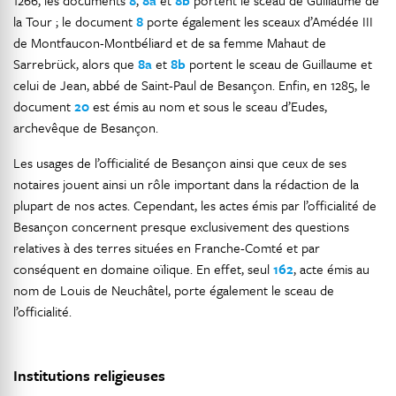
1266, les documents
8
,
8a
et
8b
portent le sceau de Guillaume de
la Tour ; le document
8
porte également les sceaux d’Amédée III
de Montfaucon-Montbéliard et de sa femme Mahaut de
Sarrebrück, alors que
8a
et
8b
portent le sceau de Guillaume et
celui de Jean, abbé de Saint-Paul de Besançon. Enfin, en 1285, le
document
20
est émis au nom et sous le sceau d’Eudes,
archevêque de Besançon.
Les usages de l’officialité de Besançon ainsi que ceux de ses
notaires jouent ainsi un rôle important dans la rédaction de la
plupart de nos actes. Cependant, les actes émis par l’officialité de
Besançon concernent presque exclusivement des questions
relatives à des terres situées en Franche-Comté et par
conséquent en domaine oïlique. En effet, seul
162
, acte émis au
nom de Louis de Neuchâtel, porte également le sceau de
l’officialité.
Institutions religieuses