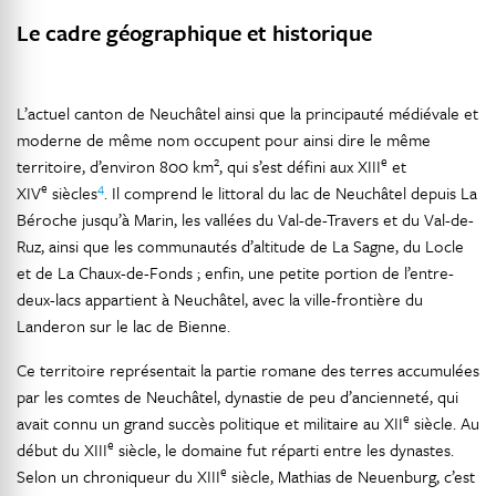
Le cadre géographique et historique
L’actuel canton de Neuchâtel ainsi que la principauté médiévale et
moderne de même nom occupent pour ainsi dire le même
2
e
territoire, d’environ 800 km
, qui s’est défini aux XIII
et
e
4
XIV
siècles
. Il comprend le littoral du lac de Neuchâtel depuis La
Béroche jusqu’à Marin, les vallées du Val-de-Travers et du Val-de-
Ruz, ainsi que les communautés d’altitude de La Sagne, du Locle
et de La Chaux-de-Fonds ; enfin, une petite portion de l’entre-
deux-lacs appartient à Neuchâtel, avec la ville-frontière du
Landeron sur le lac de Bienne.
Ce territoire représentait la partie romane des terres accumulées
par les comtes de Neuchâtel, dynastie de peu d’ancienneté, qui
e
avait connu un grand succès politique et militaire au XII
siècle. Au
e
début du XIII
siècle, le domaine fut réparti entre les dynastes.
e
Selon un chroniqueur du XIII
siècle, Mathias de Neuenburg, c’est