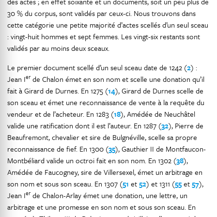
des actes ; en effet soixante et un documents, soit un peu plus de
30 % du corpus, sont validés par ceux-ci. Nous trouvons dans
cette catégorie une petite majorité d’actes scellés d’un seul sceau
: vingt-huit hommes et sept femmes. Les vingt-six restants sont
validés par au moins deux sceaux.
Le premier document scellé d’un seul sceau date de 1242 (
2
) :
er
Jean I
de Chalon émet en son nom et scelle une donation qu’il
fait à Girard de Durnes. En 1275 (
14
), Girard de Durnes scelle de
son sceau et émet une reconnaissance de vente à la requête du
vendeur et de l’acheteur. En 1283 (
18
), Amédée de Neuchâtel
valide une ratification dont il est l’auteur. En 1287 (
32
), Pierre de
Beaufremont, chevalier et sire de Bulgnéville, scelle sa propre
reconnaissance de fief. En 1300 (
35
), Gauthier II de Montfaucon-
Montbéliard valide un octroi fait en son nom. En 1302 (
38
),
Amédée de Faucogney, sire de Villersexel, émet un arbitrage en
son nom et sous son sceau. En 1307 (
51
et
52
) et 1311 (
55
et
57
),
er
Jean I
de Chalon-Arlay émet une donation, une lettre, un
arbitrage et une promesse en son nom et sous son sceau. En