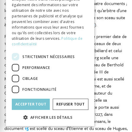
concerne entièrement, c’est le cas pour vingt-quatre documents ;
également des informations sur votre
le noble ou le seigneur appose son sceau en tant qu’arbitre d’une
utilisation de notre site avec nos
partenaires de publicité et d'analyse qui
querelle (
38
et
55
) ; le noble ou seigneur appose son sceau suite
peuvent les combiner avec d'autres
à la requête des auteurs du document (
14
et
80
).
informations que vous leur avez fournies
ou qu'ils ont collectées lors de votre
Parmi les documents portant plusieurs sceaux, le premier date de
utilisation de leurs services.
Politique de
1238 (
1
) ; il s’agit d’un contrat de paix scellé des sceaux de deux
confidentialité
nobles : celui d’Amédée III de Montfaucon-Montbéliard et celui
STRICTEMENT NÉCESSAIRES
de Hues de Belvoir. En 1251 (
3
), Ulrich IV d’Aarberg scelle une
donation faite en son nom, qui porte aussi le sceau de Berthold
PERFORMANCE
de Ferrette, évêque de Bâle. En 1266 (
8
), Amédée III de
Montfaucon-Montbéliard scelle un document qui est aussi scellé
CIBLAGE
par les sceaux de Mahaut de Sarrebruck, sa femme, et de
FONCTIONNALITÉ
Guillaume de la Tour, archevêque de Besançon, auteur du
document. En 1271 (
13
), Guillaume de la Roche scelle sa
ACCEPTER TOUT
REFUSER TOUT
reconnaissance de fief avec son sceau, mais l’acte porte aussi
celui de Renaut, prieur de Moutier-Vaucluse. En 1227, dans
AFFICHER LES DÉTAILS
l’hommage lige d’Etienne, chevalier et sire de Gonsans, le
document
15
est scellé du sceau d’Etienne et du sceau de Hugues,