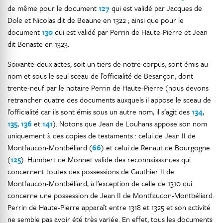
de même pour le document
127
qui est validé par Jacques de
Dole et Nicolas dit de Beaune en 1322 ; ainsi que pour le
document
130
qui est validé par Perrin de Haute-Pierre et Jean
dit Benaste en 1323.
Soixante-deux actes, soit un tiers de notre corpus, sont émis au
nom et sous le seul sceau de l’officialité de Besançon, dont
trente-neuf par le notaire Perrin de Haute-Pierre (nous devons
retrancher quatre des documents auxquels il appose le sceau de
l’officialité car ils sont émis sous un autre nom, il s’agit des
134
,
135
,
136
et
141
). Notons que Jean de Louhans appose son nom
uniquement à des copies de testaments : celui de Jean II de
Montfaucon-Montbéliard (
66
) et celui de Renaut de Bourgogne
(
125
). Humbert de Monnet valide des reconnaissances qui
concernent toutes des possessions de Gauthier II de
Montfaucon-Montbéliard, à l’exception de celle de 1310 qui
concerne une possession de Jean II de Montfaucon-Montbéliard.
Perrin de Haute-Pierre apparaît entre 1318 et 1325 et son activité
ne semble pas avoir été très variée. En effet, tous les documents