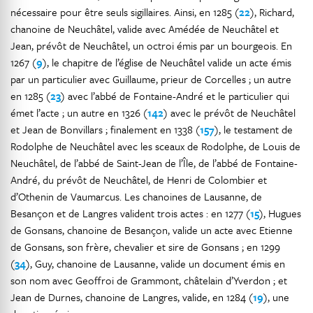
nécessaire pour être seuls sigillaires. Ainsi, en 1285 (
22
), Richard,
chanoine de Neuchâtel, valide avec Amédée de Neuchâtel et
Jean, prévôt de Neuchâtel, un octroi émis par un bourgeois. En
1267 (
9
), le chapitre de l’église de Neuchâtel valide un acte émis
par un particulier avec Guillaume, prieur de Corcelles ; un autre
en 1285 (
23
) avec l’abbé de Fontaine-André et le particulier qui
émet l’acte ; un autre en 1326 (
142
) avec le prévôt de Neuchâtel
et Jean de Bonvillars ; finalement en 1338 (
157
), le testament de
Rodolphe de Neuchâtel avec les sceaux de Rodolphe, de Louis de
Neuchâtel, de l’abbé de Saint-Jean de l’Île, de l’abbé de Fontaine-
André, du prévôt de Neuchâtel, de Henri de Colombier et
d’Othenin de Vaumarcus. Les chanoines de Lausanne, de
Besançon et de Langres valident trois actes : en 1277 (
15
), Hugues
de Gonsans, chanoine de Besançon, valide un acte avec Etienne
de Gonsans, son frère, chevalier et sire de Gonsans ; en 1299
(
34
), Guy, chanoine de Lausanne, valide un document émis en
son nom avec Geoffroi de Grammont, châtelain d’Yverdon ; et
Jean de Durnes, chanoine de Langres, valide, en 1284 (
19
), une