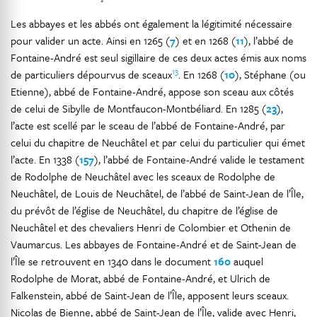
Les abbayes et les abbés ont également la légitimité nécessaire
pour valider un acte. Ainsi en 1265 (
7
) et en 1268 (
11
), l’abbé de
Fontaine-André est seul sigillaire de ces deux actes émis aux noms
13
de particuliers dépourvus de sceaux
. En 1268 (
10
), Stéphane (ou
Etienne), abbé de Fontaine-André, appose son sceau aux côtés
de celui de Sibylle de Montfaucon-Montbéliard. En 1285 (
23
),
l’acte est scellé par le sceau de l’abbé de Fontaine-André, par
celui du chapitre de Neuchâtel et par celui du particulier qui émet
l’acte. En 1338 (
157
), l’abbé de Fontaine-André valide le testament
de Rodolphe de Neuchâtel avec les sceaux de Rodolphe de
Neuchâtel, de Louis de Neuchâtel, de l’abbé de Saint-Jean de l’Île,
du prévôt de l’église de Neuchâtel, du chapitre de l’église de
Neuchâtel et des chevaliers Henri de Colombier et Othenin de
Vaumarcus. Les abbayes de Fontaine-André et de Saint-Jean de
l’Île se retrouvent en 1340 dans le document
160
auquel
Rodolphe de Morat, abbé de Fontaine-André, et Ulrich de
Falkenstein, abbé de Saint-Jean de l’Île, apposent leurs sceaux.
Nicolas de Bienne, abbé de Saint-Jean de l’Île, valide avec Henri,