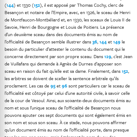
(
144
) et 1330 (
152
), il est apposé par Thomas Cochy, clerc de
Besançon et notaire de l’Empire, avec, en 1326, le sceau de Henri
de Montfaucon-Montbéliard et, en 1330, les sceaux de Louis II de
Savoie, Henri de Bourgogne et Louis de Poitiers. La présence
d’un deuxième sceau dans des documents émis au nom de
l’officialité de Besançon semble illustrer dans
36
,
144
et
149
le
besoin du particulier d’attester le contenu du document qui le
concerne directement par son propre sceau. Dans
129
, c’est Jean
de Vuillafans qui demande à Agnès de Durnes d’apposer son
sceau en raison du fait qu’elle est sa dame. Finalement, dans
152
,
les arbitres se doivent de sceller la sentence arbitrale qu’ils
proclament. Les cas de
95
et
96
sont particuliers car le sceau de
l’officialité est côtoyé par celui d’une autorité civile, à savoir celle
de la cour de Vesoul. Ainsi, aux soixante-deux documents émis au
nom et sous l’unique sceau de l’officialité de Besançon nous
pouvons ajouter ces sept documents qui sont également émis en
son nom et sous son sceau. À ce stade, nous pouvons affirmer
qu’un document émis au nom de l’officialité porte, dans presque