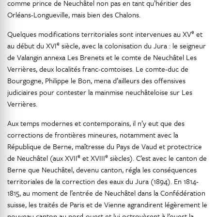
comme prince de Neuchâtel non pas en tant qu’héritier des
Orléans-Longueville, mais bien des Chalons.
e
Quelques modifications territoriales sont intervenues au XV
et
e
au début du XVI
siècle, avec la colonisation du Jura : le seigneur
de Valangin annexa Les Brenets et le comte de Neuchâtel Les
Verrières, deux localités franc-comtoises. Le comte-duc de
Bourgogne, Philippe le Bon, mena d’ailleurs des offensives
judiciaires pour contester la mainmise neuchâteloise sur Les
Verrières.
Aux temps modernes et contemporains, il n’y eut que des
corrections de frontières mineures, notamment avec la
République de Berne, maîtresse du Pays de Vaud et protectrice
e
e
de Neuchâtel (aux XVII
et XVIII
siècles). C’est avec le canton de
Berne que Neuchâtel, devenu canton, régla les conséquences
territoriales de la correction des eaux du Jura (1894). En 1814-
1815, au moment de l’entrée de Neuchâtel dans la Confédération
suisse, les traités de Paris et de Vienne agrandirent légèrement le
nouveau canton au nord-ouest et lui octroyèrent à l’ouest la