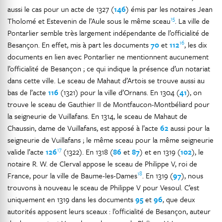
aussi le cas pour un acte de 1327 (
146
) émis par les notaires Jean
15
Tholomé et Estevenin de l’Aule sous le même sceau
. La ville de
Pontarlier semble très largement indépendante de l’officialité de
16
Besançon. En effet, mis à part les documents
70
et
112
, les dix
documents en lien avec Pontarlier ne mentionnent aucunement
l’officialité de Besançon ; ce qui indique la présence d’un notariat
dans cette ville. Le sceau de Mahaut d’Artois se trouve aussi au
bas de l’acte
116
(1321) pour la ville d’Ornans. En 1304 (
41
), on
trouve le sceau de Gauthier II de Montfaucon-Montbéliard pour
la seigneurie de Vuillafans. En 1314, le sceau de Mahaut de
Chaussin, dame de Vuillafans, est apposé à l’acte
62
aussi pour la
seigneurie de Vuillafans ; le même sceau pour la même seigneurie
17
valide l’acte
126
(1322). En 1318 (
86
et
87
) et en 1319 (
102
), le
notaire R. W. de Clerval appose le sceau de Philippe V, roi de
18
France, pour la ville de Baume-les-Dames
. En 1319 (
97
), nous
trouvons à nouveau le sceau de Philippe V pour Vesoul. C’est
uniquement en 1319 dans les documents
95
et
96
, que deux
autorités apposent leurs sceaux : l’officialité de Besançon, auteur