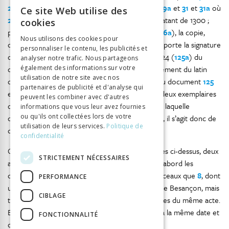
27a
où
27a
est une copie de 1315 ; pour
29
et
29a
et
31
et
31a
où
Ce site Web utilise des
FRENCH
29a
et
31a
proviennent d’un même manuscrit datant de 1300 ;
cookies
pour
66
, datant de 1315, qui est copié en 1319 (
66a
), la copie,
GERMAN
Nous utilisons des cookies pour
dont le protocole et l’eschatocole sont en latin, porte la signature
personnaliser le contenu, les publicités et
ITALIAN
de Jean de Louhans. Il signe aussi la copie de 1324 (
125a
) du
analyser notre trafic. Nous partageons
document
également des informations sur votre
125
daté de 1322 ;
125a
propose également du latin
utilisation de notre site avec nos
dans ces deux mêmes parties de l’acte. Le cas du document
125
partenaires de publicité et d'analyse qui
est particulier, car les copies
125b
et
125c
sont deux exemplaires
peuvent les combiner avec d'autres
de la copie d’une seule clause du document
125
, laquelle
informations que vous leur avez fournies
ou qu'ils ont collectées lors de votre
concerne directement le seigneur de Neuchâtel, il s’agit donc de
utilisation de leurs services.
Politique de
deux exemplaires de la même copie.
confidentialité
Outre les copies du cartulaire et les copies listées ci-dessus, deux
STRICTEMENT NÉCESSAIRES
actes sont connus par deux exemplaires. Tout d’abord les
documents
8
et
8b
: ce dernier porte d’autres sceaux que
8
, dont
PERFORMANCE
un conservé, celui de Jean, abbé de Saint-Paul de Besançon, mais
CIBLAGE
tout porte à croire qu’il s’agit de deux exemplaires du même acte.
Ensuite, les documents
16
et
16a
qui sont émis à la même date et
FONCTIONNALITÉ
qui portent les mêmes sceaux.