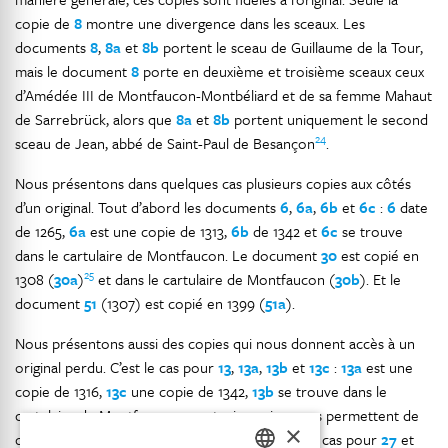
copie de
8
montre une divergence dans les sceaux. Les
documents
8
,
8a
et
8b
portent le sceau de Guillaume de la Tour,
mais le document
8
porte en deuxième et troisième sceaux ceux
d’Amédée III de Montfaucon-Montbéliard et de sa femme Mahaut
de Sarrebrück, alors que
8a
et
8b
portent uniquement le second
24
sceau de Jean, abbé de Saint-Paul de Besançon
.
Nous présentons dans quelques cas plusieurs copies aux côtés
d’un original. Tout d’abord les documents
6
,
6a
,
6b
et
6c
:
6
date
de 1265,
6a
est une copie de 1313,
6b
de 1342 et
6c
se trouve
dans le cartulaire de Montfaucon. Le document
30
est copié en
25
1308 (
30a
)
et dans le cartulaire de Montfaucon (
30b
). Et le
document
51
(1307) est copié en 1399 (
51a
).
Nous présentons aussi des copies qui nous donnent accès à un
original perdu. C’est le cas pour
13
,
13a
,
13b
et
13c
:
13a
est une
copie de 1316,
13c
une copie de 1342,
13b
se trouve dans le
cartulaire de Montfaucon ; ces trois copies nous permettent de
×
dire que l’original (
13
) date de 1271. C’est aussi le cas pour
27
et