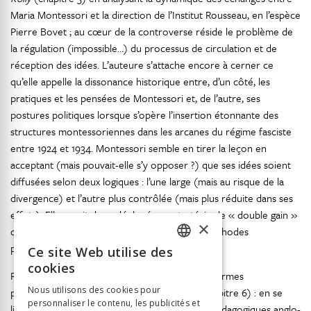
Maria Montessori et la direction de l’Institut Rousseau, en l’espèce
Pierre Bovet ; au cœur de la controverse réside le problème de
la régulation (impossible…) du processus de circulation et de
réception des idées. L’auteure s’attache encore à cerner ce
qu’elle appelle la dissonance historique entre, d’un côté, les
pratiques et les pensées de Montessori et, de l’autre, ses
postures politiques lorsque s’opère l’insertion étonnante des
structures montessoriennes dans les arcanes du régime fasciste
entre 1924 et 1934. Montessori semble en tirer la leçon en
acceptant (mais pouvait-elle s’y opposer ?) que ses idées soient
diffusées selon deux logiques : l’une large (mais au risque de la
divergence) et l’autre plus contrôlée (mais plus réduite dans ses
effets). Elle aurait donc déployé une stratégie de « double gain »
×
qui expliquerait la diffusion mondiale de ses méthodes
pédagogiques.
Ce site Web utilise des
FRENCH
cookies
Rien d’aussi verrouillé dans le parcours des réformes
GERMAN
Nous utilisons des cookies pour
pédagogiques étudiées par
Marie Vergnon
(chapitre 6) : en se
personnaliser le contenu, les publicités et
ITALIAN
livrant à l’analyse de la réception de modèles pédagogiques anglo-