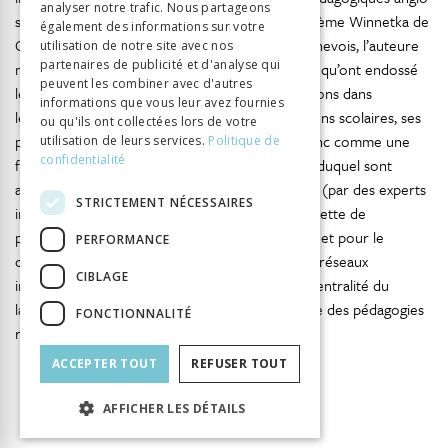
analyser notre trafic. Nous partageons
saxons (le plan Dalton d’Helen Parkhurst, le système Winnetka de
également des informations sur votre
Carleton W. Washburne) par le microcosme genevois, l’auteure
utilisation de notre site avec nos
partenaires de publicité et d'analyse qui
met en lumière le rôle de passeurs/ traducteurs qu’ont endossé
peuvent les combiner avec d'autres
les pédagogues genevois et, au-delà, les institutions dans
informations que vous leur avez fournies
lesquelles ils ont œuvré. Genève et ses institutions scolaires, ses
ou qu'ils ont collectées lors de votre
professionnels et ses militants interviennent donc comme une
utilisation de leurs services.
Politique de
confidentialité
forme de laboratoire multifonctions au travers duquel sont
analysés (par des experts locaux), expérimentés (par des experts
STRICTEMENT NÉCESSAIRES
internationaux à l’Écolint) et validés (par une palette de
publications savantes) divers dispositifs, au nom et pour le
PERFORMANCE
compte à la fois du monde francophone et des réseaux
CIBLAGE
internationaux de la réforme pédagogique. La centralité du
laboratoire genevois au cœur de la cartographie des pédagogies
FONCTIONNALITÉ
réformatrices en est d’autant réaffirmée.
ACCEPTER TOUT
REFUSER TOUT
AFFICHER LES DÉTAILS
INFORMATION