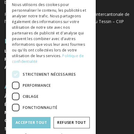
GERMAN
but lucratif.
www.editeurssuisses.ch
Nous utilisons des cookies pour
personnaliser le contenu, les publicités et
ITALIAN
Projet réalisé avec le soutien de la Conférence intercantonale de
analyser notre trafic. Nous partageons
l’instruction publique de la Suisse romande et du Tessin – CIIP
également des informations sur votre
utilisation de notre site avec nos
partenaires de publicité et d'analyse qui
PLAN DU SITE
peuvent les combiner avec d'autres
informations que vous leur avez fournies
ou qu'ils ont collectées lors de votre
LIVRES
utilisation de leurs services.
Politique de
REVUES
confidentialité
AUTEURS
STRICTEMENT NÉCESSAIRES
A PROPOS
PERFORMANCE
À PROPOS DE NOUS
CIBLAGE
ÉDITEURS
FONCTIONNALITÉ
MENTIONS LÉGALES
CONDITIONS GÉNÉRALES DE VENTE
ACCEPTER TOUT
REFUSER TOUT
S'INSCRIRE À LA NEWSLETTER