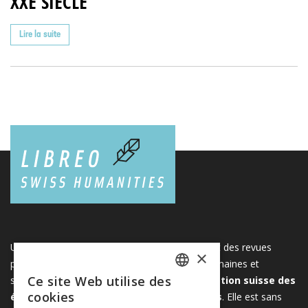
XXE SIÈCLE
Lire la suite
Une plateforme unique regroupant des livres et des revues
×
publiés par les éditeurs suisses de sciences humaines et
Ce site Web utilise des
sociales. Libreo.ch est la propriété de l'
Association suisse des
FRENCH
cookies
éditeurs de sciences sociales et humaines
. Elle est sans