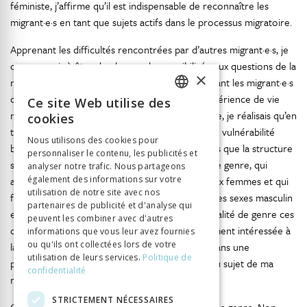
féministe, j’affirme qu’il est indispensable de reconnaître les
migrant·e·s en tant que sujets actifs dans le processus migratoire.
Apprenant les difficultés rencontrées par d’autres migrant·e·s, je
commençais à être de plus en plus sensibilisée aux questions de la
×
migration en Suisse, notamment celles concernant les migrant·e·s
chinois·e·s. En tenant compte de ma propre expérience de vie
Ce site Web utilise des
FRENCH
migratoire et de la situation vécue par mon amie, je réalisais qu’en
cookies
tant que femmes, les migrantes connaissent une vulnérabilité
GERMAN
Nous utilisons des cookies pour
beaucoup plus évidente et diverse. D’autant plus que la structure
personnaliser le contenu, les publicités et
ITALIAN
sociale se fonde principalement sur la culture de genre, qui
analyser notre trafic. Nous partageons
accorde une place différente aux hommes et aux femmes et qui
également des informations sur votre
utilisation de notre site avec nos
favorise les rapports de pouvoir inégaux entre les sexes masculin
partenaires de publicité et d'analyse qui
et féminin, malgré des progrès au niveau de l’égalité de genre ces
peuvent les combiner avec d'autres
dernières années. Je me suis donc particulièrement intéressée à
informations que vous leur avez fournies
ou qu'ils ont collectées lors de votre
la situation des migrantes chinoises en Suisse, dans une
utilisation de leurs services.
Politique de
perspective de genre, au moment de décider du sujet de ma
confidentialité
recherche doctorale.
STRICTEMENT NÉCESSAIRES