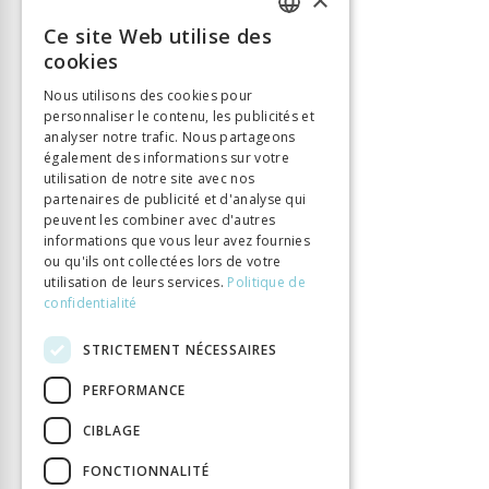
ISBN
9782889019274
Ce site Web utilise des
FRENCH
Nombre de pages
379
cookies
Parution
28 nov. 2023
GERMAN
Nous utilisons des cookies pour
Type de livre
Monographie
personnaliser le contenu, les publicités et
ITALIAN
DOI
10.33056/ANTIPODES.12497
analyser notre trafic. Nous partageons
également des informations sur votre
utilisation de notre site avec nos
partenaires de publicité et d'analyse qui
peuvent les combiner avec d'autres
informations que vous leur avez fournies
ou qu'ils ont collectées lors de votre
utilisation de leurs services.
Politique de
confidentialité
STRICTEMENT NÉCESSAIRES
PERFORMANCE
CIBLAGE
FONCTIONNALITÉ