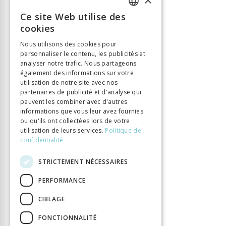
ISBN
9782889019274
Ce site Web utilise des
FRENCH
Nombre de pages
379
cookies
Parution
28 nov. 2023
GERMAN
Nous utilisons des cookies pour
Type de livre
Monographie
personnaliser le contenu, les publicités et
ITALIAN
DOI
10.33056/ANTIPODES.12497
analyser notre trafic. Nous partageons
également des informations sur votre
utilisation de notre site avec nos
partenaires de publicité et d'analyse qui
peuvent les combiner avec d'autres
informations que vous leur avez fournies
ou qu'ils ont collectées lors de votre
utilisation de leurs services.
Politique de
confidentialité
STRICTEMENT NÉCESSAIRES
PERFORMANCE
CIBLAGE
FONCTIONNALITÉ