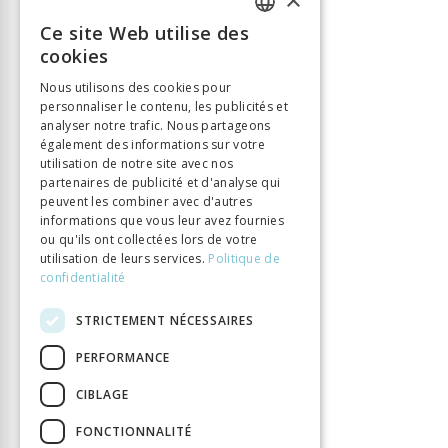
ISBN
9783034015103
Ce site Web utilise des
FRENCH
Langue
Deutsch
cookies
Nombre de pages
504
GERMAN
Nous utilisons des cookies pour
Parution
23 avr. 2019
personnaliser le contenu, les publicités et
ITALIAN
DOI
10.33057/chronos.1510
analyser notre trafic. Nous partageons
également des informations sur votre
utilisation de notre site avec nos
partenaires de publicité et d'analyse qui
peuvent les combiner avec d'autres
informations que vous leur avez fournies
ou qu'ils ont collectées lors de votre
utilisation de leurs services.
Politique de
confidentialité
STRICTEMENT NÉCESSAIRES
PERFORMANCE
CIBLAGE
FONCTIONNALITÉ