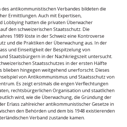
 des antikommunistischen Verbandes bildeten die
cher Ermittlungen. Auch mit Expertisen,
 Lobbying hatten die privaten Überwacher
auf den schweizerischen Staatsschutz. Die
Jahres 1989 löste in der Schweiz eine Kontroverse
utz und die Praktiken der Überwachung aus. In der
ss und Einseitigkeit der Bespitzelung von
und Staatsbürgern in der Nachkriegszeit untersucht.
chweizerischen Staatsschutzes in der ersten Hälfte
ts blieben hingegen weitgehend unerforscht. Dieses
chselspiel von Antikommunismus und Staatsschutz von
entrum. Es zeigt erstmals die engen Verflechtungen
aten, rechtsbürgerlichen Organisation und staatlichen
Deutlich wird, wie die Überwachung, die Gründung der
er Erlass zahlreicher antikommunistischer Gesetze in
ischen den Behörden und dem bis 1948 existierenden
terländischen Verband zustande kamen.