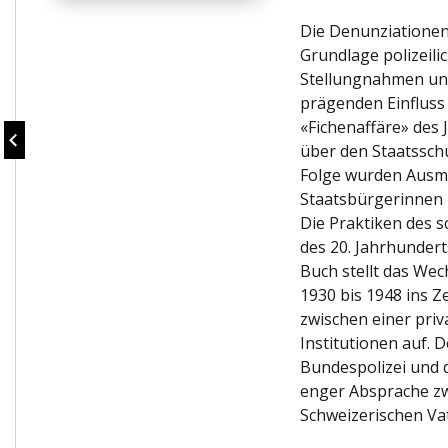
Die Denunziationen
Grundlage polizeili
Stellungnahmen und
prägenden Einfluss 
«Fichenaffäre» des 
über den Staatssch
Folge wurden Ausma
Staatsbürgerinnen 
Die Praktiken des s
des 20. Jahrhunder
Buch stellt das We
1930 bis 1948 ins Z
zwischen einer priv
Institutionen auf. 
Bundespolizei und d
enger Absprache zw
Schweizerischen Va