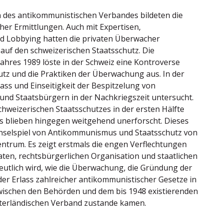
 des antikommunistischen Verbandes bildeten die
cher Ermittlungen. Auch mit Expertisen,
 Lobbying hatten die privaten Überwacher
auf den schweizerischen Staatsschutz. Die
Jahres 1989 löste in der Schweiz eine Kontroverse
utz und die Praktiken der Überwachung aus. In der
ss und Einseitigkeit der Bespitzelung von
und Staatsbürgern in der Nachkriegszeit untersucht.
chweizerischen Staatsschutzes in der ersten Hälfte
ts blieben hingegen weitgehend unerforscht. Dieses
chselspiel von Antikommunismus und Staatsschutz von
entrum. Es zeigt erstmals die engen Verflechtungen
aten, rechtsbürgerlichen Organisation und staatlichen
Deutlich wird, wie die Überwachung, die Gründung der
er Erlass zahlreicher antikommunistischer Gesetze in
ischen den Behörden und dem bis 1948 existierenden
terländischen Verband zustande kamen.