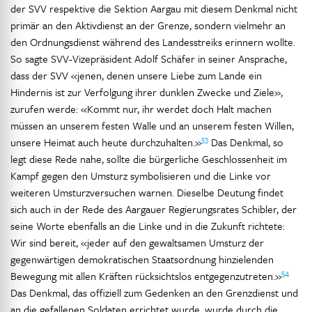
der SVV respektive die Sektion Aargau mit diesem Denkmal nicht
primär an den Aktivdienst an der Grenze, sondern vielmehr an
den Ordnungsdienst während des Landesstreiks erinnern wollte.
So sagte SVV-Vizepräsident Adolf Schäfer in seiner Ansprache,
dass der SVV «jenen, denen unsere Liebe zum Lande ein
Hindernis ist zur Verfolgung ihrer dunklen Zwecke und Ziele»,
zurufen werde: «Kommt nur, ihr werdet doch Halt machen
müssen an unserem festen Walle und an unserem festen Willen,
53
unsere Heimat auch heute durchzuhalten.»
Das Denkmal, so
legt diese Rede nahe, sollte die bürgerliche Geschlossenheit im
Kampf gegen den Umsturz symbolisieren und die Linke vor
weiteren Umsturzversuchen warnen. Dieselbe Deutung findet
sich auch in der Rede des Aargauer Regierungsrates Schibler, der
seine Worte ebenfalls an die Linke und in die Zukunft richtete:
Wir sind bereit, «jeder auf den gewaltsamen Umsturz der
gegenwärtigen demokratischen Staatsordnung hinzielenden
54
Bewegung mit allen Kräften rücksichtslos entgegenzutreten.»
Das Denkmal, das offiziell zum Gedenken an den Grenzdienst und
an die gefallenen Soldaten errichtet wurde, wurde durch die