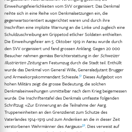
Einweihungsfeierlichkeiten vom SVV organisiert. Das Denkmal
reihte sich in eine Reihe von Denkmalsetzungen ein, die
gegenwartsorientiert ausgerichtet waren und durch ihre
Inschriften eine implizite Warnung an die Linke und zugleich eine
Schuldzuschreibung am Grippetod etlicher Soldaten enthielten.
Die Einweihungsfeier am 5. Oktober 1919 in Aarau wurde durch
den SVV organisiert und fand grossen Anklang. Gegen 20 000
Besucher nahmen gemäss Berichterstattung in der
Schweizer
Illustrierten Zeitung
am Festumzug durch die Stadt teil. Enthüllt
wurde das Denkmal von General Wille, Generaladjutant Brugger
51
und Armeekorpskommandant Schiessle.
Dieses Aufgebot von
hohen Militärs zeigt die grosse Bedeutung, die solchen
Denkmalseinweihungen unmittelbar nach dem Krieg beigemessen
wurde. Die Inschriftentafel des Denkmals umfasste folgenden
Schriftzug: «Zur Erinnerung an die Teilnahme der Aarg.
Truppeneinheiten an den Grenzdienst zum Schutze des
Vaterlandes 1914–1919 und zum Andenken an die in dieser Zeit
52
verstorbenen Wehrmänner des Aargaus»
. Dies verweist auf