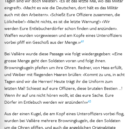
Tagen sind wir doch Meister›. ‹Es ist das letzte Mal, wo das Militär
eingreift›. ‹Macht es wie die Deutschen, dort hält es das Militär
auch mit den Arbeitern›. ‹Schießt Eure Offiziere zusammen, die
Lölicheibe!› ‹Macht nichts, es ist die letzte Warnung!› ‹Wir
werden Eure Entlebucherdörfer schon finden und anzünden›.
Waffen wurden vorgewiesen und am Kopfe eines Unteroffiziers
42
vorbei pfiff ein Geschoß aus der Menge.»
Bei Vallière wurde diese Passage wie folgt wiedergegeben: «Eine
grosse Menge geht den Soldaten voran und folgt ihnen.
Browningkugeln pfeifen um ihre Ohren. Redner, von Hass erfüllt,
und Weiber mit fliegenden Haaren brüllen: ‹Kommt zu uns, in acht
Tagen sind wir die Herren! Heute trägt ihr die Uniform zum
letzten Mal! Schiesst auf eure Offiziere, diese brutalen Bestien …!
Wenn ihr auf uns nicht hören wollt, ist das eure Sache. Eure
43
Dörfer im Entlebuch werden wir anzünden!›»
Aus der einen Kugel, die am Kopf eines Unteroffiziers vorbei flog,
wurden bei Vallière mehrere Browningkugeln, die den Soldaten
um die Ohren pfiffen, und auch die angeblichen Originalzitate