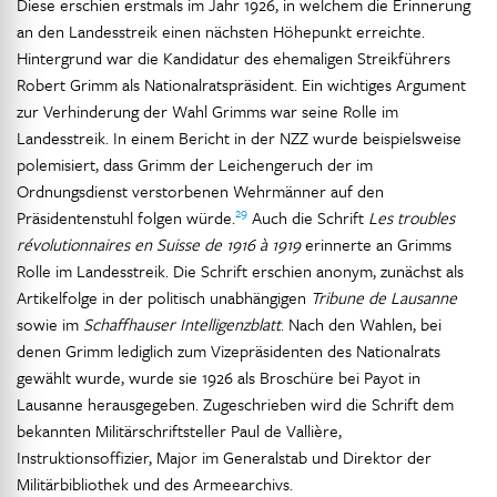
Diese erschien erstmals im Jahr 1926, in welchem die Erinnerung
an den Landesstreik einen nächsten Höhepunkt erreichte.
Hintergrund war die Kandidatur des ehemaligen Streikführers
Robert Grimm als Nationalratspräsident. Ein wichtiges Argument
zur Verhinderung der Wahl Grimms war seine Rolle im
Landesstreik. In einem Bericht in der NZZ wurde beispielsweise
polemisiert, dass Grimm der Leichengeruch der im
Ordnungsdienst verstorbenen Wehrmänner auf den
29
Präsidentenstuhl folgen würde.
Auch die Schrift
Les troubles
révolutionnaires en Suisse de 1916 à 1919
erinnerte an Grimms
Rolle im Landesstreik. Die Schrift erschien anonym, zunächst als
Artikelfolge in der politisch unabhängigen
Tribune de Lausanne
sowie im
Schaffhauser Intelligenzblatt
. Nach den Wahlen, bei
denen Grimm lediglich zum Vizepräsidenten des Nationalrats
gewählt wurde, wurde sie 1926 als Broschüre bei Payot in
Lausanne herausgegeben. Zugeschrieben wird die Schrift dem
bekannten Militärschriftsteller Paul de Vallière,
Instruktionsoffizier, Major im Generalstab und Direktor der
Militärbibliothek und des Armeearchivs.