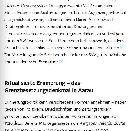
Zürcher Ordnungsdienst
bezog, erwähnte Vallière an keiner
Stelle. Indem seine Ausführungen im Titel als Augenzeugenbericht
ausgezeichnet waren, hatten sie einen klaren Anspruch auf
Deutungshoheit und vermochten so, Deutungen des
Landesstreiks in den ausgehenden 1920er Jahren zu verfestigen.
Für den SVV wurde die Schrift zu einem Referenzwerk, aus dem
48
er auch später – anlässlich seines Erinnerungsbuches – zitierte.
Zur Verteilung an die Sektionen bestellte der SVV 50 französische
49
und 100 deutsche Exemplare.
Ritualisierte Erinnerung – das
Grenzbesetzungsdenkmal in Aarau
Erinnerungspolitik kann verschiedene Formen annehmen – neben
Reden von Politikern, Druckschriften und Zeitungsartikeln
gehörten auch die oben erwähnten Volksversammlungen von
1926 dazu. Bereits 1918 organisierten die
Aargauer Vaterländische
Vereinigung
und die
Union Civique
eine von rund 12 000