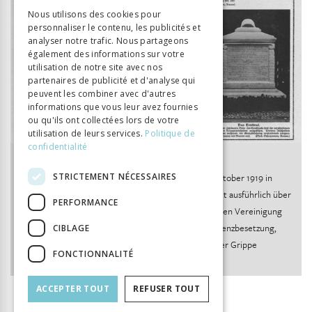
GERMAN
Nous utilisons des cookies pour
personnaliser le contenu, les publicités et
ITALIAN
analyser notre trafic. Nous partageons
également des informations sur votre
utilisation de notre site avec nos
partenaires de publicité et d'analyse qui
peuvent les combiner avec d'autres
informations que vous leur avez fournies
ou qu'ils ont collectées lors de votre
utilisation de leurs services.
Politique de
confidentialité
Abb. 18:
STRICTEMENT NÉCESSAIRES
Das Grenzbesetzungsdenkmal in Aarau wird am 5. Oktober 1919 in
Aarau eingeweiht. Die Schweizer Illustrierte berichtet ausführlich über
PERFORMANCE
das Ereignis. Das von der Aargauischen Vaterländischen Vereinigung
1919 gestiftete Denkmal erinnert nicht nur an die Grenzbesetzung,
CIBLAGE
sondern auch an die während des Landesstreiks an der Grippe
FONCTIONNALITÉ
verstorbenen Soldaten.
ACCEPTER TOUT
REFUSER TOUT