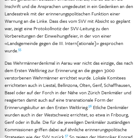
Inschrift und die Ansprachen umgedeutet in ein Gedenken an den
Landesstreik mit der erinnerungspolitischen Funktion einer
Warnung an die Linke. Dass dies vom SVV mit Absicht so geplant
war, zeigt eine Protokollnotiz der SVV-Leitung zu den
Vorbereitungen der Einweihungsfeier, in der von einer
«Landsgemeinde gegen die III. Intern[ationale]» gesprochen
55
wurde.
Das Wehrmännerdenkmal in Aarau war nicht das einzige, das nach
dem Ersten Weltkrieg zur Erinnerung an die gegen 3000
verstorbenen Wehrmänner errichtet wurde. Lokale Komitees
errichteten auch in Liestal, Bellinzona, Olten, Genf, Schaffhausen,
Basel oder auf der Forch in der Nähe von Zürich Denkmäler und
reagierten damit auch auf eine transnationale Form der
56
Erinnerungskultur an den Ersten Weltkrieg.
Etliche Denkmäler
wurden auch in der Westschweiz errichtet, so etwa in Fribourg,
Genf oder in Bulle. Die für die jeweiligen Denkmäler zuständigen
Kommissionen griffen dabei auf ähnliche erinnerungspolitische
57
Strategien wie der SVV zurück.
So zeigen der Historiker Konrad