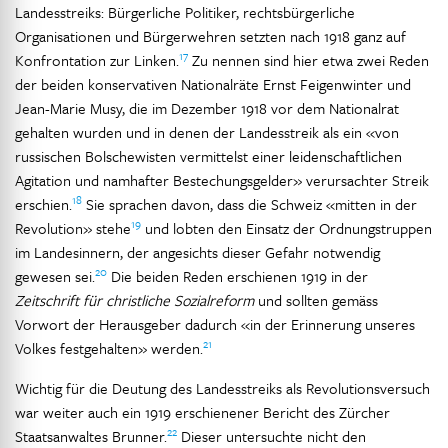
Landesstreiks: Bürgerliche Politiker, rechtsbürgerliche
Organisationen und Bürgerwehren setzten nach 1918 ganz auf
17
Konfrontation zur Linken.
Zu nennen sind hier etwa zwei Reden
der beiden konservativen Nationalräte Ernst Feigenwinter und
Jean-Marie Musy, die im Dezember 1918 vor dem Nationalrat
gehalten wurden und in denen der Landesstreik als ein «von
russischen Bolschewisten vermittelst einer leidenschaftlichen
Agitation und namhafter Bestechungsgelder» verursachter Streik
18
erschien.
Sie sprachen davon, dass die Schweiz «mitten in der
19
Revolution» stehe
und lobten den Einsatz der Ordnungstruppen
im Landesinnern, der angesichts dieser Gefahr notwendig
20
gewesen sei.
Die beiden Reden erschienen 1919 in der
Zeitschrift für christliche Sozialreform
und sollten gemäss
Vorwort der Herausgeber dadurch «in der Erinnerung unseres
21
Volkes festgehalten» werden.
Wichtig für die Deutung des Landesstreiks als Revolutionsversuch
war weiter auch ein 1919 erschienener Bericht des Zürcher
22
Staatsanwaltes Brunner.
Dieser untersuchte nicht den