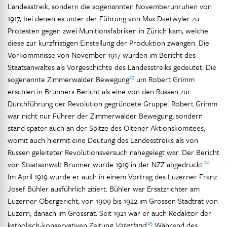
Landesstreik, sondern die sogenannten Novemberunruhen von
1917, bei denen es unter der Führung von Max Daetwyler zu
Protesten gegen zwei Munitionsfabriken in Zürich kam, welche
diese zur kurzfristigen Einstellung der Produktion zwangen. Die
Vorkommnisse von November 1917 wurden im Bericht des
Staatsanwaltes als Vorgeschichte des Landesstreiks gedeutet. Die
23
sogenannte Zimmerwalder Bewegung
um Robert Grimm
erschien in Brunners Bericht als eine von den Russen zur
Durchführung der Revolution gegründete Gruppe. Robert Grimm
war nicht nur Führer der Zimmerwalder Bewegung, sondern
stand später auch an der Spitze des Oltener Aktionskomitees,
womit auch hiermit eine Deutung des Landesstreiks als von
Russen geleiteter Revolutionsversuch nahegelegt war. Der Bericht
24
von Staatsanwalt Brunner wurde 1919 in der NZZ abgedruckt.
Im April 1919 wurde er auch in einem Vortrag des Luzerner Franz
Josef Bühler ausführlich zitiert. Bühler war Ersatzrichter am
Luzerner Obergericht, von 1909 bis 1922 im Grossen Stadtrat von
Luzern, danach im Grossrat. Seit 1921 war er auch Redaktor der
25
katholisch-konservativen Zeitung
Vaterland
.
Während des