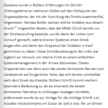
Zweitens wurde in Bühlers
Erfahrungen im Zürcher
Ordnungsdienst
an mehreren Stellen auf den Höhepunkt der
Grippeepidemie, der mit der Ausrufung des Streiks zusammenfiel,
hingewiesen. Gemäss Bühler starben etliche Soldaten aus diesem
28
Grund.
Ungeachtet dessen, dass das Militär Zürich bereits vor
der Streikausrufung besetzte, wurde damit der Linken zum
Vorwurf gemacht, während einer Epidemie einen Streik
ausgerufen und damit den Grippetod der Soldaten in Kauf
genommen zu haben. Diese Schuldzuweisung an die Linke war
zugleich ein Versuch, um interne Kritik an einem schlechten
Epidemiemanagement in der Armee abzuweisen. Dieses
Grippenarrativ war denn auch das zweite dominante Narrativ zum
Landesstreik auf bürgerlicher Seite, das sich bereits unmittelbar
nach dem Streik durchsetzte. Bühlers Schrift kommt insofern
besondere Bedeutung zu, als sie einerseits die beiden
dominanten Narrative zu schlüssigen Aussagen bündelte,
andererseits wurde sie zur Vorlage für die wichtige Schrift
Les
troubles révolutionnaires en Suisse de 1916 à 1919. Par un témoin
.