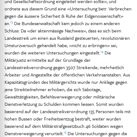
und Gesellschaftsordnung eingeleitet werden sollte», und
ordnete aus diesem Grund eine «Untersuchung betr. Verbrechen
gegen die äussere Sicherheit & Ruhe der Eidgenossenschaft»
13
an.
Die Bundesanwaltschaft kam jedoch zu einem anderen
Schluss: Da «der aktenmässige Nachweis», dass es sich beim
Landesstreik um einen aus Russland gesteuerten, revolutionären
Umsturzversuch gehandelt habe, «nicht zu erbringen» sei,
14
wurden die weiteren Untersuchungen eingestellt.
Die
Militärjustiz ermittelte auf der Grundlage der
Landesstreikverordnung gegen 3507 Streikende, mehrheitlich
Arbeiter und Angestellte der öffentlichen Verkehrsanstalten. Aus
Kapazitätsgründen des Militärgerichts wurde nur Anklage gegen
jene Streikteilnehmer erhoben, die sich Sabotage,
Gewalttätigkeiten, Befehlsverweigerung oder militärische
Dienstverletzung zu Schulden kommen liessen. Somit wurden
basierend auf der Landesstreikverordnung 135 Personen teils mit
hohen Bussen oder Freiheitsentzug bestraft, weiter wurden
basierend auf dem Militärstrafgesetzbuch 46 Soldaten wegen
15
Dienstverweigerung verurteilt.
Die Untersuchungen gegen die