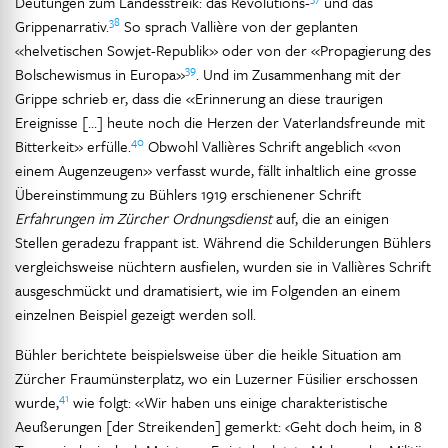
Deutungen zum Landesstreik: das Revolutions-
und das
38
Grippenarrativ.
So sprach Vallière von der geplanten
«helvetischen Sowjet-Republik» oder von der «Propagierung des
39
Bolschewismus in Europa»
. Und im Zusammenhang mit der
Grippe schrieb er, dass die «Erinnerung an diese traurigen
Ereignisse […] heute noch die Herzen der Vaterlandsfreunde mit
40
Bitterkeit» erfülle.
Obwohl Vallières Schrift angeblich «von
einem Augenzeugen» verfasst wurde, fällt inhaltlich eine grosse
Übereinstimmung zu Bühlers 1919 erschienener Schrift
Erfahrungen im Zürcher Ordnungsdienst
auf, die an einigen
Stellen geradezu frappant ist. Während die Schilderungen Bühlers
vergleichsweise nüchtern ausfielen, wurden sie in Vallières Schrift
ausgeschmückt und dramatisiert, wie im Folgenden an einem
einzelnen Beispiel gezeigt werden soll.
Bühler berichtete beispielsweise über die heikle Situation am
Zürcher Fraumünsterplatz, wo ein Luzerner Füsilier erschossen
41
wurde,
wie folgt: «Wir haben uns einige charakteristische
Aeußerungen [der Streikenden] gemerkt: ‹Geht doch heim, in 8