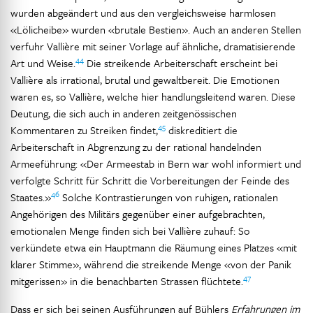
wurden abgeändert und aus den vergleichsweise harmlosen
«Lölicheibe» wurden «brutale Bestien». Auch an anderen Stellen
verfuhr Vallière mit seiner Vorlage auf ähnliche, dramatisierende
44
Art und Weise.
Die streikende Arbeiterschaft erscheint bei
Vallière als irrational, brutal und gewaltbereit. Die Emotionen
waren es, so Vallière, welche hier handlungsleitend waren. Diese
Deutung, die sich auch in anderen zeitgenössischen
45
Kommentaren zu Streiken findet,
diskreditiert die
Arbeiterschaft in Abgrenzung zu der rational handelnden
Armeeführung: «Der Armeestab in Bern war wohl informiert und
verfolgte Schritt für Schritt die Vorbereitungen der Feinde des
46
Staates.»
Solche Kontrastierungen von ruhigen, rationalen
Angehörigen des Militärs gegenüber einer aufgebrachten,
emotionalen Menge finden sich bei Vallière zuhauf: So
verkündete etwa ein Hauptmann die Räumung eines Platzes «mit
klarer Stimme», während die streikende Menge «von der Panik
47
mitgerissen» in die benachbarten Strassen flüchtete.
Dass er sich bei seinen Ausführungen auf Bühlers
Erfahrungen im