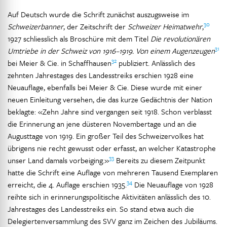
Auf Deutsch wurde die Schrift zunächst auszugsweise im
30
Schweizerbanner
, der Zeitschrift der
Schweizer Heimatwehr
,
1927 schliesslich als Broschüre mit dem Titel
Die revolutionären
31
Umtriebe in der Schweiz von 1916–1919. Von einem Augenzeugen
32
bei Meier & Cie. in Schaffhausen
publiziert. Anlässlich des
zehnten Jahrestages des Landesstreiks erschien 1928 eine
Neuauflage, ebenfalls bei Meier & Cie. Diese wurde mit einer
neuen Einleitung versehen, die das kurze Gedächtnis der Nation
beklagte: «Zehn Jahre sind vergangen seit 1918. Schon verblasst
die Erinnerung an jene düsteren Novembertage und an die
Augusttage von 1919. Ein großer Teil des Schweizervolkes hat
übrigens nie recht gewusst oder erfasst, an welcher Katastrophe
33
unser Land damals vorbeiging.»
Bereits zu diesem Zeitpunkt
hatte die Schrift eine Auflage von mehreren Tausend Exemplaren
34
erreicht, die 4. Auflage erschien 1935.
Die Neuauflage von 1928
reihte sich in erinnerungspolitische Aktivitäten anlässlich des 10.
Jahrestages des Landesstreiks ein. So stand etwa auch die
Delegiertenversammlung des SVV ganz im Zeichen des Jubiläums.