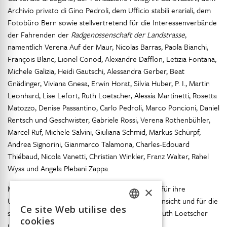
Archivio privato di Gino Pedroli, dem Ufficio stabili erariali, dem
Fotobüro Bern sowie stellvertretend für die Interessenverbände
der Fahrenden der
Radgenossenschaft der Landstrasse
,
namentlich Verena Auf der Maur, Nicolas Barras, Paola Bianchi,
François Blanc, Lionel Conod, Alexandre Dafflon, Letizia Fontana,
Michele Galizia, Heidi Gautschi, Alessandra Gerber, Beat
Gnädinger, Viviana Gnesa, Erwin Horat, Silvia Huber, P. I., Martin
Leonhard, Lise Lefort, Ruth Loetscher, Alessia Martinetti, Rosetta
Matozzo, Denise Passantino, Carlo Pedroli, Marco Poncioni, Daniel
Rentsch und Geschwister, Gabriele Rossi, Verena Rothenbühler,
Marcel Ruf, Michele Salvini, Giuliana Schmid, Markus Schürpf,
Andrea Signorini, Gianmarco Talamona, Charles-Edouard
Thiébaud, Nicola Vanetti, Christian Winkler, Franz Walter, Rahel
Wyss und Angela Plebani Zappa.
Markus Binder und Marco Marcacci danken wir für ihre
×
Unterstützung in sprachlicher und stilistischer Hinsicht und für die
Ce site Web utilise des
supervisorische Begleitung Alessandra Gerber, Ruth Loetscher
FRENCH
cookies
und Sandra Pesciallo.