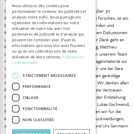
GERMAN
Nous utilisons des cookies pour
Die Möglichkeit zu erhalten, in einem Team von über 30
personnaliser le contenu, les publicités et
ITALIAN
Mitarbeitenden gemeinsam an einer Thematik zu forschen, ist ein
analyser notre trafic. Nous partageons
également des informations sur votre
besonderes Privileg. Wir danken allen Mitarbeitenden und
utilisation de notre site avec nos
Kommissionsmitgliedern der UEK für die intensiven Diskussionen
partenaires de publicité et d'analyse qui
und die gute Zusammenarbeit. Unser besonderer Dank geht an
peuvent les combiner avec d'autres
informations que vous leur avez fournies
Marco Dal Molin, Noemi Dissler, Ernst Guggisberg, Matthieu
ou qu'ils ont collectées lors de votre
Lavoyer und Emmanuel Neuhaus, die zeitweise in unserem Team
utilisation de leurs services.
Politique de
mitgearbeitet haben oder von denen wir Grundlagenmaterial zur
confidentialité
Verfügung gestellt erhielten. Weiter bedanken wir uns bei Sara
Zimmermann und Elie Burgos, die in allen Belangen geduldige
STRICTEMENT NÉCESSAIRES
Ansprechpartnerin und Ansprechpartner waren. Wir danken allen
PERFORMANCE
Mitgliedern der Kommission für das in uns gesetzte Vertrauen.
Gisela Hauss hat uns als Feldverantwortliche bei der Entstehung
CIBLAGE
dieser Publikation eng begleitet. Beat Gnädinger, Lukas Gschwend,
FONCTIONNALITÉ
Martin Lengwiler und Anne-Françoise Praz danken wir für die
kritische Lektüre der Texte und die wertvollen Rückmeldungen,
NON CLASSIFIÉS
ebenso dem Syntheseteam mit Lorraine Odier und Urs Germann.