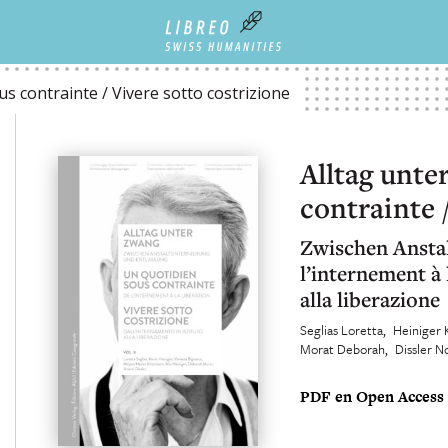
VIVERE SOTTO COSTRIZIONE
s contrainte / Vivere sotto costrizione
Alltag unte
contrainte 
Zwischen Anstal
l’internement à 
alla liberazione
Seglias Loretta
Heiniger 
Morat Deborah
Dissler 
PDF en Open Access