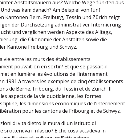
hinter Anstaltsmauern aus? Welche Wege führten aus
? Und was kam danach? Am Beispiel von fünf
en Kantonen Bern, Freiburg, Tessin und Zürich zeigt
ngen der Durchsetzung administrativer Internierung
sucht und verglichen werden Aspekte des Alltags,
nierung, die Ökonomie der Anstalten sowie die
der Kantone Freiburg und Schwyz.
la vie entre les murs des établissements
ent pouvait-on en sortir? Et que se passait-il
met en lumière les évolutions de l’internement
’en 1981 à travers les exemples de cinq établissements
ons de Berne, Fribourg, du Tessin et de Zurich. Il
les aspects de la vie quotidienne, les formes
discipline, les dimensions économiques de l’internement
libération pour les cantons de Fribourg et de Schwyz.
ioni di vita dietro le mura di un istituto di
si otteneva il rilascio? E che cosa accadeva in