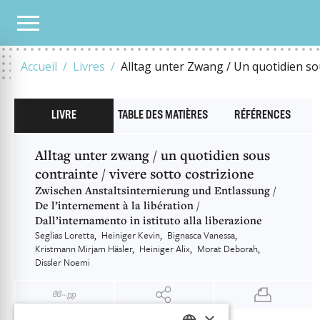
NOTRE CATALOGUE
ALLTAG UNTER ZWANG / UN QUOTIDIEN SOUS CONTRAINTE / 
Accueil
Livres
Alltag unter Zwang / Un quotidien sou
LIVRE
TABLE DES MATIÈRES
RÉFÉRENCES
Alltag unter zwang / un quotidien sous
contrainte / vivere sotto costrizione
Zwischen Anstaltsinternierung und Entlassung /
De l’internement à la libération /
Dall’internamento in istituto alla liberazione
Seglias Loretta
Heiniger Kevin
Bignasca Vanessa
Kristmann Mirjam Häsler
Heiniger Alix
Morat Deborah
Dissler Noemi
×