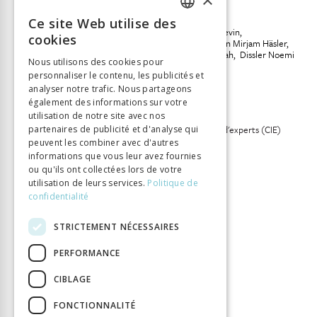
INFORMATION
Ce site Web utilise des
FRENCH
Seglias Loretta
Heiniger Kevin
Auteur
cookies
Bignasca Vanessa
Kristmann Mirjam Häsler
GERMAN
Heiniger Alix
Morat Deborah
Dissler Noemi
Nous utilisons des cookies pour
Éditeur
Chronos Verlag
personnaliser le contenu, les publicités et
ITALIAN
analyser notre trafic. Nous partageons
ISBN
9783034015189
également des informations sur votre
Langue
Allemand, Français, Italien
utilisation de notre site avec nos
Collection
Commission indépendante d'experts (CIE)
partenaires de publicité et d'analyse qui
internements administratifs
peuvent les combiner avec d'autres
informations que vous leur avez fournies
Nombre de pages
768
ou qu'ils ont collectées lors de votre
Parution
1 janv. 2019
utilisation de leurs services.
Politique de
confidentialité
Type de livre
Ouvrage collectif
DOI
10.33057/chronos.1518
STRICTEMENT NÉCESSAIRES
PERFORMANCE
CIBLAGE
FONCTIONNALITÉ