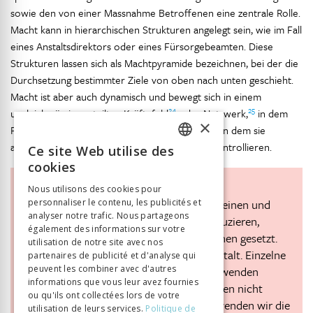
sowie den von einer Massnahme Betroffenen eine zentrale Rolle.
Macht kann in hierarchischen Strukturen angelegt sein, wie im Fall
eines Anstaltsdirektors oder eines Fürsorgebeamten. Diese
Strukturen lassen sich als Machtpyramide bezeichnen, bei der die
Durchsetzung bestimmter Ziele von oben nach unten geschieht.
Macht ist aber auch dynamisch und bewegt sich in einem
24
25
ungleichmässig verteilten Kräftefeld
oder Netzwerk,
in dem
×
Personen miteinander in Beziehung treten und in dem sie
agieren, reagieren sich aber auch gegenseitig kontrollieren.
Ce site Web utilise des
FRENCH
cookies
GERMAN
Zeitgenössische Begriffe, die im heutigen
Nous utilisons des cookies pour
Sprachgebrauch als problematisch erscheinen und
personnaliser le contenu, les publicités et
ITALIAN
analyser notre trafic. Nous partageons
stigmatisierende Zuschreibungen reproduzieren,
également des informations sur votre
werden im Folgenden in Anführungszeichen gesetzt.
utilisation de notre site avec nos
Eine Ausnahme bildet der Begriff der Anstalt. Einzelne
partenaires de publicité et d'analyse qui
peuvent les combiner avec d'autres
der zu untersuchenden Institutionen verwenden
informations que vous leur avez fournies
diesen Begriff bis heute, weshalb wir diesen nicht
ou qu'ils ont collectées lors de votre
speziell kennzeichnen. Als Synonym verwenden wir die
utilisation de leurs services.
Politique de