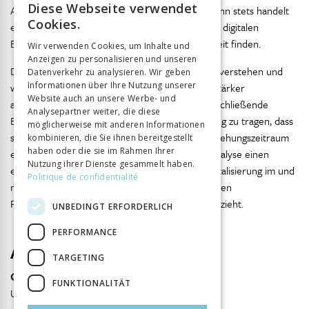
Diese Webseite verwendet
Art Medienkonvergenz festgehalten werden, denn stets handelt
FRENCH
Cookies.
es sich um ein Zusammenspiel aus analogen und digitalen
GERMAN
Elementen, die Einzug in die unterrichtliche Arbeit finden.
Wir verwenden Cookies, um Inhalte und
Anzeigen zu personalisieren und unseren
ITALIAN
Diese Ergebnisse sind als «erster Aufschlag» zu verstehen und
Datenverkehr zu analysieren. Wir geben
Informationen über Ihre Nutzung unserer
werden im weiteren Forschungsprozess noch stärker
Website auch an unsere Werbe- und
ausdifferenziert und systematisiert. Für eine abschließende
Analysepartner weiter, die diese
Einordnung ist außerdem der Tatsache Rechnung zu tragen, dass
möglicherweise mit anderen Informationen
sich beide Fallbeispiele hinsichtlich Art und Entstehungszeitraum
kombinieren, die Sie ihnen bereitgestellt
haben oder die sie im Rahmen Ihrer
erheblich unterscheiden. Dennoch liefert die Analyse einen
Nutzung ihrer Dienste gesammelt haben.
ersten exemplarischen Einblick, wie sich die Digitalisierung im und
Politique de confidentialité
mit dem Schulbuch im historischen und politischen
Fachunterricht zweier benachbarter Länder vollzieht.
UNBEDINGT ERFORDERLICH
PERFORMANCE
Autor
TARGETING
Christophe Straub
FUNKTIONALITÄT
Universität Mainz