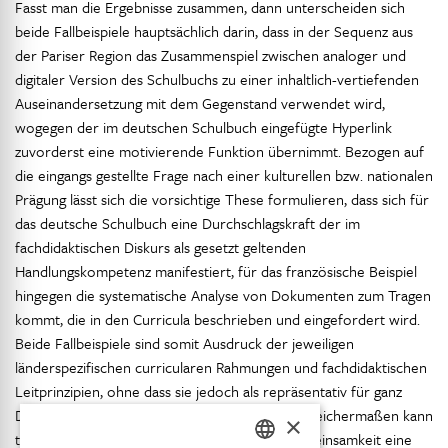
Fasst man die Ergebnisse zusammen, dann unterscheiden sich
beide Fallbeispiele hauptsächlich darin, dass in der Sequenz aus
der Pariser Region das Zusammenspiel zwischen analoger und
digitaler Version des Schulbuchs zu einer inhaltlich-vertiefenden
Auseinandersetzung mit dem Gegenstand verwendet wird,
wogegen der im deutschen Schulbuch eingefügte Hyperlink
zuvorderst eine motivierende Funktion übernimmt. Bezogen auf
die eingangs gestellte Frage nach einer kulturellen bzw. nationalen
Prägung lässt sich die vorsichtige These formulieren, dass sich für
das deutsche Schulbuch eine Durchschlagskraft der im
fachdidaktischen Diskurs als gesetzt geltenden
Handlungskompetenz manifestiert, für das französische Beispiel
hingegen die systematische Analyse von Dokumenten zum Tragen
kommt, die in den Curricula beschrieben und eingefordert wird.
Beide Fallbeispiele sind somit Ausdruck der jeweiligen
länderspezifischen curricularen Rahmungen und fachdidaktischen
Leitprinzipien, ohne dass sie jedoch als repräsentativ für ganz
Deutschland oder Frankreich gelten können. Gleichermaßen kann
×
trotz aller Unterschiede als transnationale Gemeinsamkeit eine