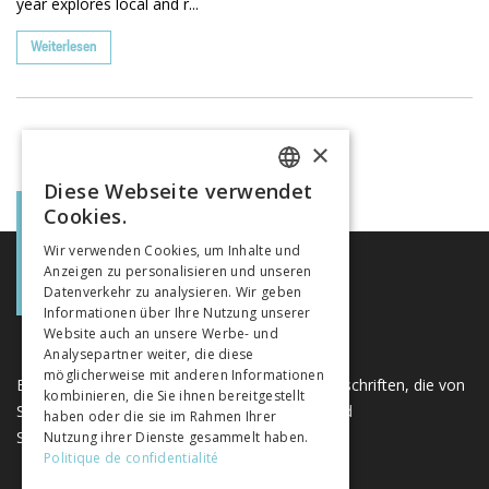
year explores local and r...
Weiterlesen
×
Diese Webseite verwendet
FRENCH
Cookies.
GERMAN
Wir verwenden Cookies, um Inhalte und
Anzeigen zu personalisieren und unseren
ITALIAN
Datenverkehr zu analysieren. Wir geben
Informationen über Ihre Nutzung unserer
Website auch an unsere Werbe- und
Analysepartner weiter, die diese
möglicherweise mit anderen Informationen
Eine einzigartige Plattform für Bücher und Zeitschriften, die von
kombinieren, die Sie ihnen bereitgestellt
Schweizer Verlagen im Bereich der Geistes- und
haben oder die sie im Rahmen Ihrer
Sozialwissenschaften herausgegeben werden.
Nutzung ihrer Dienste gesammelt haben.
Politique de confidentialité