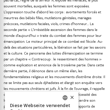
patriarcat, règne de la terreur », expose les menaces, le plus
souvent mortelles, auxquels les femmes sont exposées.
L’oppression touche d’abord les corps : avortements forcés et
meurtres des bébés filles, mutilations génitales, mariages
précoces, mutilations faciales, viols, crimes d’honneur… La
seconde partie « L’irrésistible ascension des femmes dans le
monde d’aujourd’hui » traite du combat des femmes pour leur
émancipation. Le moteur principal de ce combat est l’école. Au-
delà des situations particulières, la libération se fait par les savoirs
et la culture. Ce panorama des luttes d’émancipation se termine
par un chapitre « Contrecoup : le ressentiment des hommes »
comme explication et annonce de la troisième partie. Dans cette
dernière partie, il dénonce dans un même élan, les
fondamentalistes religieux et les mouvements d’extrême droite. Il
ne se limite pas aux seuls djihadistes et élargit son enquête vers
les mouvements chrétiens et juifs. À la fin de l’ouvrage, il rappelle
que tous les mouvements d’émancipation ont nécessité des
×
luttes, car aucun groupe dirigeant n’accepte de perdre son
Diese Webseite verwendet
pouvoir sans combattre. Dans son analyse des rapports de
FRENCH