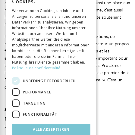
Cookies.
domination entre les sexes et les genres, il fait aussi une place aux
GERMAN
rapports de classe et affirme que, libérer la femme, c’est aussi
Wir verwenden Cookies, um Inhalte und
libérer l’homme. Il termine par une note optimiste soutenant
Anzeigen zu personalisieren und unseren
ITALIAN
Datenverkehr zu analysieren. Wir geben
l’inéluctabilité de l’émancipation féminine.
Informationen über Ihre Nutzung unserer
Website auch an unsere Werbe- und
Le livre rassemble une grande quantité d’informations, de
Analysepartner weiter, die diese
résultats de recherche, d’enquêtes et offre au lecteur un propos
möglicherweise mit anderen Informationen
fortement argumenté du début à la fin. Les mots et les
kombinieren, die Sie ihnen bereitgestellt
haben oder die sie im Rahmen Ihrer
expressions sont clairs et efficaces. C’est un livre important pour
Nutzung ihrer Dienste gesammelt haben.
tout citoyen attaché à l’émancipation des femmes. Proclamer
Politique de confidentialité
l’égalité des êtres humains, comme l’énonce l’article premier de la
Déclaration universelle de 1948, n’est pas « naturel ». C’est un
UNBEDINGT ERFORDERLICH
combat, un combat sans doute sans fin.
PERFORMANCE
TARGETING
Autor
FUNKTIONALITÄT
François Audigier
Université de Genève
ALLE AKZEPTIEREN