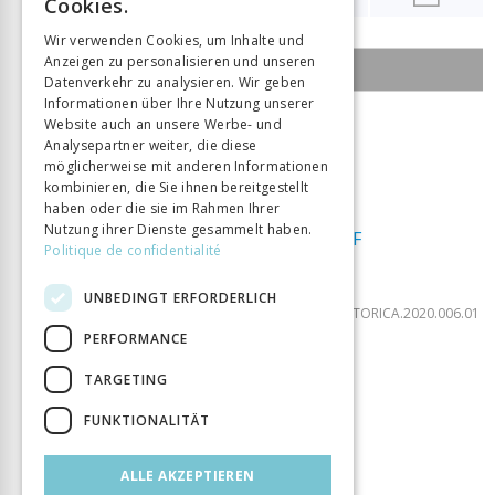
Cookies.
GERMAN
Wir verwenden Cookies, um Inhalte und
Anzeigen zu personalisieren und unseren
ITALIAN
INHALTSÜBERSICHT DER AUSGABE
Datenverkehr zu analysieren. Wir geben
Informationen über Ihre Nutzung unserer
Website auch an unsere Werbe- und
2 Januar 2020
Analysepartner weiter, die diese
6
möglicherweise mit anderen Informationen
kombinieren, die Sie ihnen bereitgestellt
Altérité
haben oder die sie im Rahmen Ihrer
Nutzung ihrer Dienste gesammelt haben.
Ausgabe als PDF
Politique de confidentialité
herunterladen
ISSN:
2297-7465
DOI:
UNBEDINGT ERFORDERLICH
10.33055/DIDACTICAHISTORICA.2020.006.01
PERFORMANCE
DIDACTICA VI/2020
TARGETING
Éditorial / Editorial / Editoriale
FUNKTIONALITÄT
DOSSIER
ALLE AKZEPTIEREN