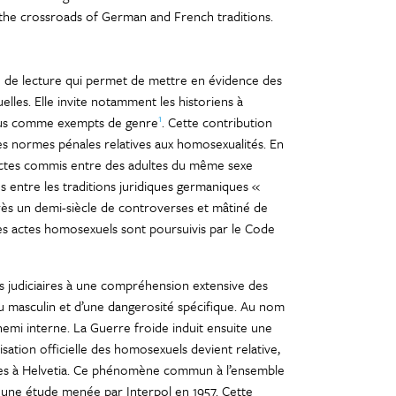
at the crossroads of German and French traditions.
é de lecture qui permet de mettre en évidence des
elles. Elle invite notamment les historiens à
1
erçus comme exempts de genre
. Cette contribution
es normes pénales relatives aux homosexualités. En
 actes commis entre des adultes du même sexe
s entre les traditions juridiques germaniques «
près un demi-siècle de controverses et mâtiné de
les actes homosexuels sont poursuivis par le Code
s judiciaires à une compréhension extensive des
 masculin et d’une dangerosité spécifique. Au nom
nemi interne. La Guerre froide induit ensuite une
isation officielle des homosexuels devient relative,
îtres à Helvetia. Ce phénomène commun à l’ensemble
r une étude menée par Interpol en 1957. Cette