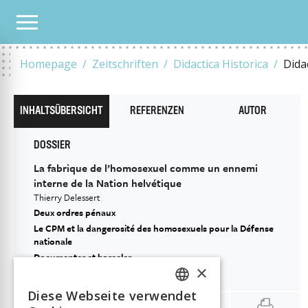
ALLE HEFTE
2020
6
ALTÉRITÉ
LA FABRIQUE DE L’HOMOSEXUEL COMME UN EN
Homepage
Zeitschriften
Didactica Historica
Dida
INHALTSÜBERSICHT
REFERENZEN
AUTOR
DOSSIER
La fabrique de l’homosexuel comme un ennemi
interne de la Nation helvétique
Thierry Delessert
Deux ordres pénaux
Le CPM et la dangerosité des homosexuels pour la Défense
nationale
Documenter et harceler
×
Conclusion
Diese Webseite verwendet
FRENCH