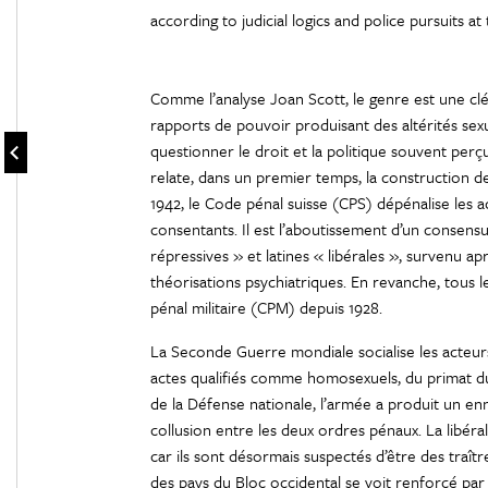
according to judicial logics and police pursuits 
Comme l’analyse Joan Scott, le genre est une cl
rapports de pouvoir produisant des altérités sexu
questionner le droit et la politique souvent p
relate, dans un premier temps, la construction d
1942, le Code pénal suisse (CPS) dépénalise les
consentants. Il est l’aboutissement d’un consensu
répressives » et latines « libérales », survenu a
théorisations psychiatriques. En revanche, tous 
pénal militaire (CPM) depuis 1928.
La Seconde Guerre mondiale socialise les acteur
actes qualifiés comme homosexuels, du primat du
de la Défense nationale, l’armée a produit un en
collusion entre les deux ordres pénaux. La libéral
car ils sont désormais suspectés d’être des tra
des pays du Bloc occidental se voit renforcé pa