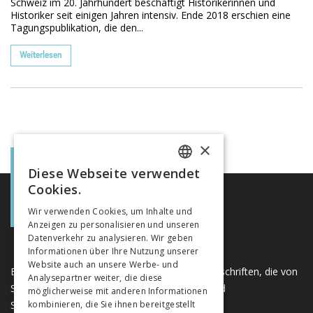
Schweiz im 20. Jahrhundert beschäftigt Historikerinnen und
Historiker seit einigen Jahren intensiv. Ende 2018 erschien eine
Tagungspublikation, die den...
Weiterlesen
×
Diese Webseite verwendet
FRENCH
Cookies.
GERMAN
Wir verwenden Cookies, um Inhalte und
Anzeigen zu personalisieren und unseren
ITALIAN
Datenverkehr zu analysieren. Wir geben
Informationen über Ihre Nutzung unserer
Website auch an unsere Werbe- und
Eine einzigartige Plattform für Bücher und Zeitschriften, die von
Analysepartner weiter, die diese
Schweizer Verlagen im Bereich der Geistes- und
möglicherweise mit anderen Informationen
Sozialwissenschaften herausgegeben werden.
kombinieren, die Sie ihnen bereitgestellt