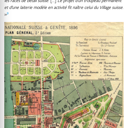
les races de bétail suisse
. […]
Le projet d’un troupeau permanent
et d’une laiterie modèle en activité fit naître celui du Village suisse
.
9
»