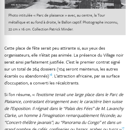
Photo intitulée « Parc de plaisance » avec, au centre, la Tour
métallique et au fond à droite, le Ballon captif. Photographe inconnu,
22 cm x 16 cm. Collection Patrick Minder.
Cette place de fête serait peu attirante si, aux yeux des
organisateurs, elle n’était pas animée. La présence du Village noir
serait ainsi parfaitement justifiée. C’est le premier contrat signé
sur un total de 264 dossiers (104 seront maintenus, les autres
16
écartés ou abandonnés)
. L’attraction africaine, par sa surface
d’occupation, a converti les récalcitrants.
Si l’on résume, «
l’exotisme tenait une large place dans le Parc de
Plaisance, contrastant étrangement avec le caractère bien suisse
de l’Exposition. Il régnait dans le “Palais des Fées” de M. Lavanchy
Clarke, un homme à l’imagination remarquablement féconde; au
“Concert-théâtre javanais”; au “Panorama du Congo” et dans un
17
grand nombre de cafés, confiseries ou bazars, arabes ou turcs
»
.