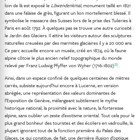
loin de là est exposé le
Löwendenkmal
, monument taillé en 1821
dans une falaise de grès, figurant un lion mortellement blessé. Il
symbolise le massacre des Suisses lors de la prise des Tuileries à
Paris en août 1792. À quelques pas se trouve une autre curiosité :
le Jardin des Glaciers. Il attire les visiteurs autour des sculptures
naturelles creusées par des marmites glaciaires il y a 20 000 ans.
Ce parc accueille encore un musée, créé en 1874, où la faune
alpine côtoie le plus ancien relief topographique du monde
23
relevé par Franz Ludwig Pfyffer von Wyher (1716-1802)
.
Ainsi, dans un espace confiné de quelques centaines de mètres
carrés, subsiste aujourd’hui encore à Lucerne, en version
abrégée, une représentation des valeurs dominantes de
l’Exposition de Genève, mélangeant subtilement le mythe
historique national, la proximité avec la nature, la forteresse
alpine, sans oublier un zeste d’exotisme oriental. Tout cela pour le
plus grand bonheur des touristes et des écoliers en vadrouille, la
plupart ignorant tout de la fonction première du Palais des
Glaces, ce qui constitue, de fait, une dernière illusion d’optique