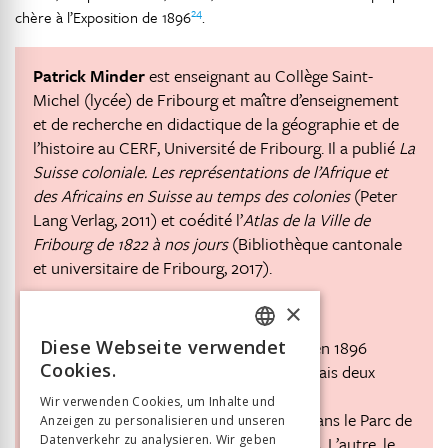
24
chère à l’Exposition de 1896
.
Patrick Minder
est enseignant au Collège Saint-
Michel (lycée) de Fribourg et maître d’enseignement
et de recherche en didactique de la géographie et de
l’histoire au CERF, Université de Fribourg. Il a publié
La
Suisse coloniale. Les représentations de l’Afrique et
des Africains en Suisse au temps des colonies
(Peter
Lang Verlag, 2011) et coédité l’
Atlas de la Ville de
Fribourg de 1822 à nos jours
(Bibliothèque cantonale
et universitaire de Fribourg, 2017).
patrick.minder@unifr.ch
×
Diese Webseite verwendet
L’
Exposition nationale suisse
de Genève en 1896
FRENCH
Cookies.
comporte de nombreuses attractions, mais deux
GERMAN
villages, aux origines diverses, retiennent
Wir verwenden Cookies, um Inhalte und
particulièrement l’attention. L’un, situé dans le Parc de
Anzeigen zu personalisieren und unseren
ITALIAN
Datenverkehr zu analysieren. Wir geben
Plaisance, regroupe près de 200 Africains. L’autre, le