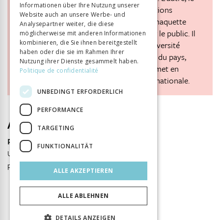
Informationen über Ihre Nutzung unserer
fameux
Village suisse
, accolé aux installations
Website auch an unsere Werbe- und
technologiques et industrielles, est une maquette
Analysepartner weiter, die diese
géante bucolique dont le but est d’édifier le public. Il
möglicherweise mit anderen Informationen
kombinieren, die Sie ihnen bereitgestellt
est animé par plus de 350 figurants. La diversité
haben oder die sie im Rahmen Ihrer
culturelle et architecturale traditionnelle du pays,
Nutzung ihrer Dienste gesammelt haben.
occultant la Suisse urbaine et moderne, met en
Politique de confidentialité
évidence l’harmonie qui préside à l’unité nationale.
UNBEDINGT ERFORDERLICH
PERFORMANCE
Autor
TARGETING
Patrick Minder
FUNKTIONALITÄT
Université de Fribourg
patrick.minder@unifr.ch
ALLE AKZEPTIEREN
ALLE ABLEHNEN
DETAILS ANZEIGEN