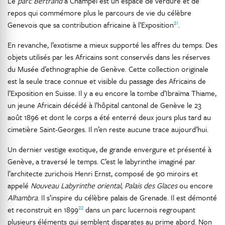
Le
parc Bertrand
à Champel est un espace de verdure et de
repos qui commémore plus le parcours de vie du célèbre
21
Genevois que sa contribution africaine à l’Exposition
.
En revanche, l’exotisme a mieux supporté les affres du temps. Des
objets utilisés par les Africains sont conservés dans les réserves
du Musée d’ethnographie de Genève. Cette collection originale
est la seule trace connue et visible du passage des Africains de
l’Exposition en Suisse. Il y a eu encore la tombe d’Ibraïma Thiame,
un jeune Africain décédé à l’hôpital cantonal de Genève le 23
août 1896 et dont le corps a été enterré deux jours plus tard au
cimetière Saint-Georges. Il n’en reste aucune trace aujourd’hui.
Un dernier vestige exotique, de grande envergure et présenté à
Genève, a traversé le temps. C’est le labyrinthe imaginé par
l’architecte zurichois Henri Ernst, composé de 90 miroirs et
appelé
Nouveau Labyrinthe oriental
,
Palais des Glaces
ou encore
Alhambra
. Il s’inspire du célèbre palais de Grenade. Il est démonté
22
et reconstruit en 1899
dans un parc lucernois regroupant
plusieurs éléments qui semblent disparates au prime abord. Non