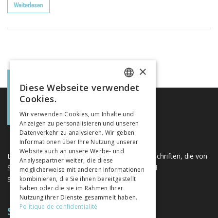
Weiterlesen
×
Diese Webseite verwendet
FRENCH
Cookies.
GERMAN
Wir verwenden Cookies, um Inhalte und
Anzeigen zu personalisieren und unseren
ITALIAN
Datenverkehr zu analysieren. Wir geben
Informationen über Ihre Nutzung unserer
Website auch an unsere Werbe- und
Eine einzigartige Plattform für Bücher und Zeitschriften, die von
Analysepartner weiter, die diese
Schweizer Verlagen im Bereich der Geistes- und
möglicherweise mit anderen Informationen
Sozialwissenschaften herausgegeben werden.
kombinieren, die Sie ihnen bereitgestellt
haben oder die sie im Rahmen Ihrer
Nutzung ihrer Dienste gesammelt haben.
Politique de confidentialité
SITEMAP