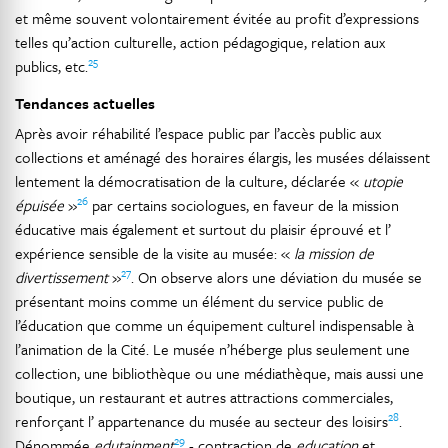
et même souvent volontairement évitée au profit d’expressions
telles qu’action culturelle, action pédagogique, relation aux
25
publics, etc.
Tendances actuelles
Après avoir réhabilité l’espace public par l’accès public aux
collections et aménagé des horaires élargis, les musées délaissent
lentement la démocratisation de la culture, déclarée «
utopie
26
épuisée
»
par certains sociologues, en faveur de la mission
éducative mais également et surtout du plaisir éprouvé et l’
expérience sensible de la visite au musée: «
la mission de
27
divertissement
»
. On observe alors une déviation du musée se
présentant moins comme un élément du service public de
l’éducation que comme un équipement culturel indispensable à
l’animation de la Cité. Le musée n’héberge plus seulement une
collection, une bibliothèque ou une médiathèque, mais aussi une
boutique, un restaurant et autres attractions commerciales,
28
renforçant l’ appartenance du musée au secteur des loisirs
.
29
Dénommée
edutainment
- contraction de
education
et