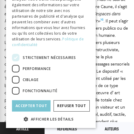
également des informations sur votre
être la meilleure appréhension. Comme le déclare Caune, il s’agit
utilisation de notre site avec nos
aussi de «
faciliter et de susciter une diversité d’espaces dans
partenaires de publicité et d'analyse qui
76
lesquels l’expérience esthétique puisse s’épanouir
»
. Il peut s’agir
peuvent les combiner avec d'autres
de moyens techniques en vue de l’accueil de divers publics ou de
informations que vous leur avez fournies
ou qu'ils ont collectées lors de votre
moyens symboliques employés dans la médiation humaine.
utilisation de leurs services.
Politique de
L’expérience esthétique se révélant mieux à travers plusieurs
confidentialité
médiations d’ une œuvre d’ art, l’ expérience constructiviste,
voire socio-constructiviste, représente l’approche la plus
STRICTEMENT NÉCESSAIRES
complète. À celle-ci, il convient d’ ajouter des messages sensoriels
PERFORMANCE
multiples occasionnant l’ expérience sensorielle. Le dispositif «
Toucher Voir » au Musée d’art de Sion, également utilisé par les
CIBLAGE
bien- voyants, prouve l’efficacité et la pertinence de ce type
FONCTIONNALITÉ
d’expérience. L’ accessibilité intellectuelle d’ une œuvre d’ art
peut se manifester par une expérience sensorielle totale chez
ACCEPTER TOUT
REFUSER TOUT
certains visiteurs, qui est alors la relation entre un visiteur et un
objet culturel tissée à travers tous les sens: visuel, auditif, tactile,
AFFICHER LES DÉTAILS
olfactif et gustatif. Ce type d’ expérience est cependant plus
présent dans les musées d’histoire, des technologies ou de
ARTICLE
RÉFÉRENCES
AUTEURS