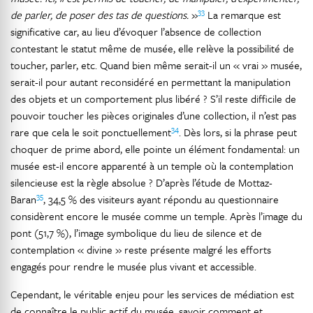
33
de parler, de poser des tas de questions.
»
La remarque est
significative car, au lieu d’évoquer l’absence de collection
contestant le statut même de musée, elle relève la possibilité de
toucher, parler, etc. Quand bien même serait-il un « vrai » musée,
serait-il pour autant reconsidéré en permettant la manipulation
des objets et un comportement plus libéré ? S’il reste difficile de
pouvoir toucher les pièces originales d’une collection, il n’est pas
34
rare que cela le soit ponctuellement
. Dès lors, si la phrase peut
choquer de prime abord, elle pointe un élément fondamental: un
musée est-il encore apparenté à un temple où la contemplation
silencieuse est la règle absolue ? D’après l’étude de Mottaz-
35
Baran
, 34,5 % des visiteurs ayant répondu au questionnaire
considèrent encore le musée comme un temple. Après l’image du
pont (51,7 %), l’image symbolique du lieu de silence et de
contemplation « divine » reste présente malgré les efforts
engagés pour rendre le musée plus vivant et accessible.
Cependant, le véritable enjeu pour les services de médiation est
de connaître le public actif du musée, savoir comment et