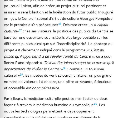
pourquoi il vient, afin de créer un projet culturel pertinent et
assurer la sensibilisation et la fidélisation du futur public. Inauguré
en 1977, le Centre national d’art et de culture Georges Pompidou
36
est le premier à s’en préoccuper
. Désirant créer un «
capital
37
culturel
»
chez ses visiteurs, la politique des publics du Centre se
base sur une ouverture souhaitée la plus large possible sur les
différents publics, ainsi que sur l’interdisciplinarité. Le concept du
projet est clairement indiqué dans le programme: «
C’est au
public qu’il appartiendra de révéler l’unité du Centre
», ce à quoi
Renzo Piano répond: «
C’est au flot ininterrompu de la masse qu’il
38
appartiendra de vivifier le Centre
»
. Soumis au « tourisme
39
culturel »
, les musées doivent aujourd’hui attirer un plus grand
nombre de visiteurs. Là encore, une offre attrayante, éclectique
et accessible est donc nécessaire.
Par ailleurs, la médiation culturelle peut se manifester de deux
40
façons: à travers la médiation humaine ou symbolique
. Les
nouvelles technologies permettent le développement
considérable de la médiation symbolique aux dépens de la