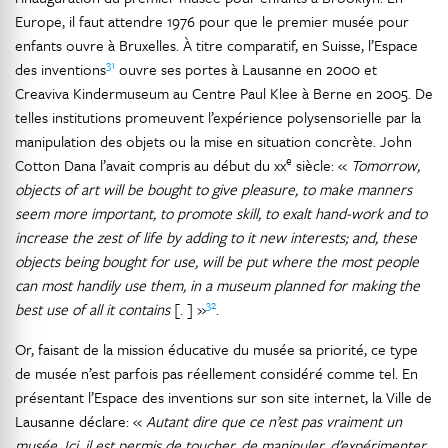
Europe, il faut attendre 1976 pour que le premier musée pour
enfants ouvre à Bruxelles. À titre comparatif, en Suisse, l’Espace
31
des inventions
ouvre ses portes à Lausanne en 2000 et
Creaviva Kindermuseum au Centre Paul Klee à Berne en 2005. De
telles institutions promeuvent l’expérience polysensorielle par la
manipulation des objets ou la mise en situation concrète. John
e
Cotton Dana l’avait compris au début du xx
siècle: «
Tomorrow,
objects of art will be bought to give pleasure, to make manners
seem more important, to promote skill, to exalt hand-work and to
increase the zest of life by adding to it new interests; and, these
objects being bought for use, will be put where the most people
can most handily use them, in a museum planned for making the
32
best use of all it contains
[. ] »
.
Or, faisant de la mission éducative du musée sa priorité, ce type
de musée n’est parfois pas réellement considéré comme tel. En
présentant l’Espace des inventions sur son site internet, la Ville de
Lausanne déclare: «
Autant dire que ce n’est pas vraiment un
musée. Ici, il est permis de toucher, de manipuler, d’expérimenter,