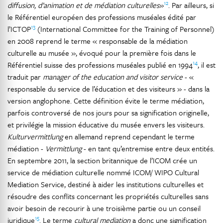
12
diffusion, d’animation et de médiation culturelles
»
. Par ailleurs, si
le Référentiel européen des professions muséales édité par
13
l’ICTOP
(International Committee for the Training of Personnel)
en 2008 reprend le terme « responsable de la médiation
culturelle au musée », évoqué pour la première fois dans le
14
Référentiel suisse des professions muséales publié en 1994
, il est
traduit par
manager of the education and visitor service
- «
responsable du service de l’éducation et des visiteurs » - dans la
version anglophone. Cette définition évite le terme médiation,
parfois controversé de nos jours pour sa signification originelle,
et privilégie la mission éducative du musée envers les visiteurs.
Kulturvermittlung
en allemand reprend cependant le terme
médiation -
Vermittlung
- en tant qu’entremise entre deux entités.
En septembre 2011, la section britannique de l’ICOM crée un
service de médiation culturelle nommé ICOM/ WIPO Cultural
Mediation Service, destiné à aider les institutions culturelles et
résoudre des conflits concernant les propriétés culturelles sans
avoir besoin de recourir à une troisième partie ou un conseil
15
juridique
. Le terme
cultural mediation
a donc une signification