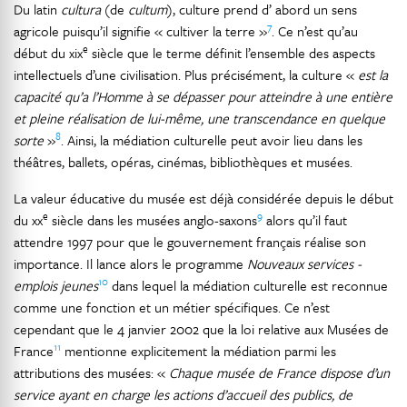
Du latin
cultura
(de
cultum
), culture prend d’ abord un sens
7
agricole puisqu’il signifie « cultiver la terre »
. Ce n’est qu’au
e
début du xix
siècle que le terme définit l’ensemble des aspects
intellectuels d’une civilisation. Plus précisément, la culture «
est la
capacité qu’a l’Homme à se dépasser pour atteindre à une entière
et pleine réalisation de lui-même, une transcendance en quelque
8
sorte
»
. Ainsi, la médiation culturelle peut avoir lieu dans les
théâtres, ballets, opéras, cinémas, bibliothèques et musées.
La valeur éducative du musée est déjà considérée depuis le début
e
9
du xx
siècle dans les musées anglo-saxons
alors qu’il faut
attendre 1997 pour que le gouvernement français réalise son
importance. Il lance alors le programme
Nouveaux services -
10
emplois jeunes
dans lequel la médiation culturelle est reconnue
comme une fonction et un métier spécifiques. Ce n’est
cependant que le 4 janvier 2002 que la loi relative aux Musées de
11
France
mentionne explicitement la médiation parmi les
attributions des musées: «
Chaque musée de France dispose d’un
service ayant en charge les actions d’accueil des publics, de