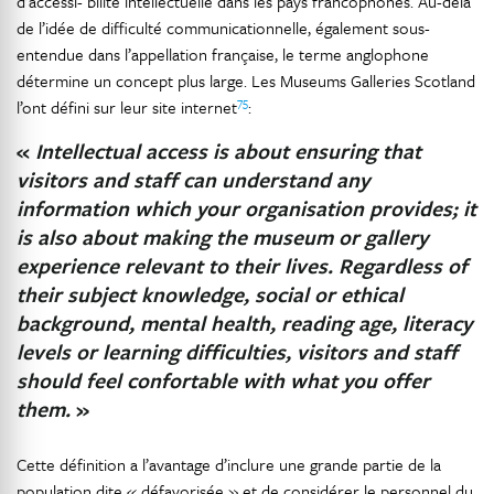
d’accessi- bilité intellectuelle dans les pays francophones. Au-delà
de l’idée de difficulté communicationnelle, également sous-
entendue dans l’appellation française, le terme anglophone
détermine un concept plus large. Les Museums Galleries Scotland
75
l’ont défini sur leur site internet
:
«
Intellectual access is about ensuring that
visitors and staff can understand any
information which your organisation provides; it
is also about making the museum or gallery
experience relevant to their lives. Regardless of
their subject knowledge, social or ethical
background, mental health, reading age, literacy
levels or learning difficulties, visitors and staff
should feel confortable with what you offer
them.
»
Cette définition a l’avantage d’inclure une grande partie de la
population dite « défavorisée » et de considérer le personnel du