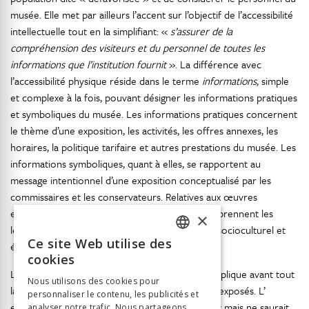
musée. Elle met par ailleurs l’accent sur l’objectif de l’accessibilité
intellectuelle tout en la simplifiant: «
s’assurer de la
compréhension des visiteurs et du personnel de toutes les
informations que l’institution fournit
». La différence avec
l’accessibilité physique réside dans le terme
informations
, simple
et complexe à la fois, pouvant désigner les informations pratiques
et symboliques du musée. Les informations pratiques concernent
le thème d’une exposition, les activités, les offres annexes, les
horaires, la politique tarifaire et autres prestations du musée. Les
informations symboliques, quant à elles, se rapportent au
message intentionnel d’une exposition conceptualisé par les
commissaires et les conservateurs. Relatives aux œuvres
exposées et au thème de l’exposition, elles comprennent les
×
légendes des œuvres, les contextes historique, socioculturel et
Ce site Web utilise des
économique, la biographie des artistes, etc.
FRENCH
cookies
GERMAN
L’ amélioration de l’ accessibilité intellectuelle implique avant tout
Nous utilisons des cookies pour
la mise en confiance du visiteur face aux objets exposés. L’
personnaliser le contenu, les publicités et
ITALIAN
expérience esthétique y contribue partiellement mais ne saurait
analyser notre trafic. Nous partageons