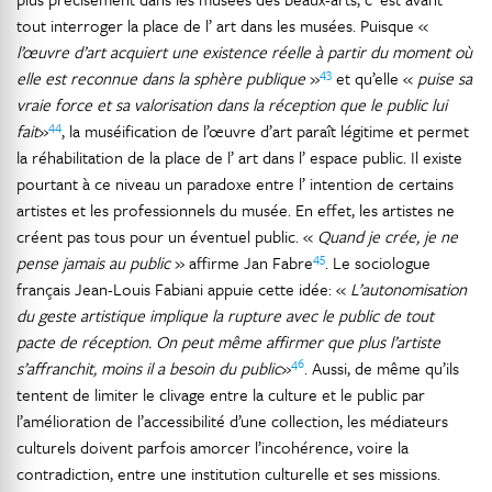
tout interroger la place de l’ art dans les musées. Puisque «
l’œuvre d’art acquiert une existence réelle à partir du moment où
43
elle est reconnue dans la sphère publique
»
et qu’elle «
puise sa
vraie force et sa valorisation dans la réception que le public lui
44
fait
»
, la muséification de l’œuvre d’art paraît légitime et permet
la réhabilitation de la place de l’ art dans l’ espace public. Il existe
pourtant à ce niveau un paradoxe entre l’ intention de certains
artistes et les professionnels du musée. En effet, les artistes ne
créent pas tous pour un éventuel public. «
Quand je crée, je ne
45
pense jamais au public
» affirme Jan Fabre
. Le sociologue
français Jean-Louis Fabiani appuie cette idée: «
L’autonomisation
du geste artistique implique la rupture avec le public de tout
pacte de réception. On peut même affirmer que plus l’artiste
46
s’affranchit, moins il a besoin du public
»
. Aussi, de même qu’ils
tentent de limiter le clivage entre la culture et le public par
l’amélioration de l’accessibilité d’une collection, les médiateurs
culturels doivent parfois amorcer l’incohérence, voire la
contradiction, entre une institution culturelle et ses missions.