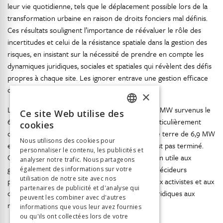
leur vie quotidienne, tels que le déplacement possible lors de la
transformation urbaine en raison de droits fonciers mal définis.
Ces résultats soulignent l’importance de réévaluer le rôle des
incertitudes et celui de la résistance spatiale dans la gestion des
risques, en insistant sur la nécessité de prendre en compte les
dynamiques juridiques, sociales et spatiales qui révèlent des défis
propres à chaque site. Les ignorer entrave une gestion efficace
des risques.
×
Les récents tremblements de terre de 7,6 et 7,7 MW survenus le
Ce site Web utilise des
FRENCH
6 février 2023 à Kahramanmaras qui ont été particulièrement
cookies
destructeurs, de même que le tremble- ment de terre de 6,9 MW
GERMAN
Nous utilisons des cookies pour
en 2020 à ?zmir montrent bien que le débat n’est pas terminé.
personnaliser le contenu, les publicités et
ITALIAN
Cette thèse fournit alors un retour d’information utile aux
analyser notre trafic. Nous partageons
gestionnaires des risques et aux praticiens, aux décideurs
également des informations sur votre
utilisation de notre site avec nos
politiques, aux citoyens, aux membres d’ONG, aux activistes et aux
partenaires de publicité et d'analyse qui
chercheurs engagés dans les approches sociojuridiques aux
peuvent les combiner avec d'autres
niveaux local, national et international.
informations que vous leur avez fournies
ou qu'ils ont collectées lors de votre