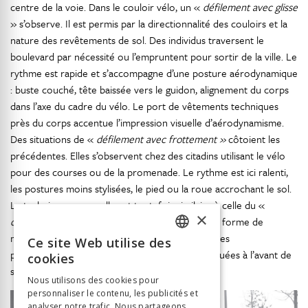
centre de la voie. Dans le couloir vélo, un «
défilement avec glisse
» s’observe. Il est permis par la directionnalité des couloirs et la
nature des revêtements de sol. Des individus traversent le
boulevard par nécessité ou l’empruntent pour sortir de la ville. Le
rythme est rapide et s’accompagne d’une posture aérodynamique
: buste couché, tête baissée vers le guidon, alignement du corps
dans l’axe du cadre du vélo. Le port de vêtements techniques
près du corps accentue l’impression visuelle d’aérodynamisme.
Des situations de «
défilement avec frottement »
côtoient les
précédentes. Elles s’observent chez des citadins utilisant le vélo
pour des courses ou de la promenade. Le rythme est ici ralenti,
les postures moins stylisées, le pied ou la roue accrochant le sol.
La technique corporelle est toutefois similaire à celle du «
×
défilement avec glisse
» puisqu’il s’agit, dans une forme de
mimétisme gestuel, de reproduire les attitudes, les
Ce site Web utilise des
FRENCH
positionnements et les allures des personnes situées à l’avant de
cookies
soi dans le couloir.
GERMAN
Nous utilisons des cookies pour
personnaliser le contenu, les publicités et
ITALIAN
analyser notre trafic. Nous partageons