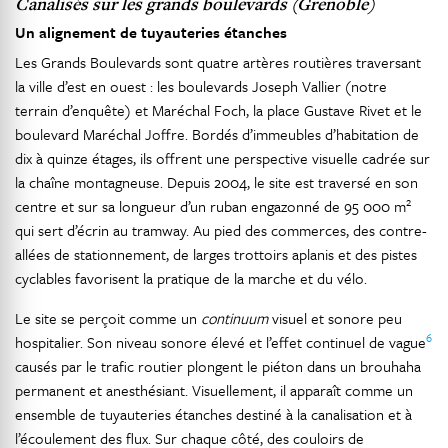
Canalisés sur les grands boulevards (Grenoble)
Un alignement de tuyauteries étanches
Les Grands Boulevards sont quatre artères routières traversant
la ville d’est en ouest : les boulevards Joseph Vallier (notre
terrain d’enquête) et Maréchal Foch, la place Gustave Rivet et le
boulevard Maréchal Joffre. Bordés d’immeubles d’habitation de
dix à quinze étages, ils offrent une perspective visuelle cadrée sur
la chaîne montagneuse. Depuis 2004, le site est traversé en son
2
centre et sur sa longueur d’un ruban engazonné de 95 000 m
qui sert d’écrin au tramway. Au pied des commerces, des contre-
allées de stationnement, de larges trottoirs aplanis et des pistes
cyclables favorisent la pratique de la marche et du vélo.
Le site se perçoit comme un
continuum
visuel et sonore peu
6
hospitalier. Son niveau sonore élevé et l’effet continuel de vague
causés par le trafic routier plongent le piéton dans un brouhaha
permanent et anesthésiant. Visuellement, il apparaît comme un
ensemble de tuyauteries étanches destiné à la canalisation et à
l’écoulement des flux. Sur chaque côté, des couloirs de