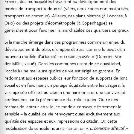
France, des municipalités travaillent au développement des
2
modes de transport « doux »
(vélos, deux-roues non motorisés,
transports en commun). Ailleurs, des plans piétons (à Londres, à
Oslo) ou des projets d’écométropole (à Copenhague) se
généralisent pour favoriser la marchabilité des quartiers centraux.
Si la marche émerge dans ces programmes comme un enjeu du
développement durable, elle apparaît aussi comme le pivot d’un
nouveau modèle d’urbanité : «
la ville apaisée
» (Dumont, Von
der Mühll, 2006). Dans les communes usant de ce quasi
-
label,
l’accès à une meilleure qualité de vie est érigé en garantie. En
redonnant aux espaces publics leur fonction de supports de liant
social et en favorisant un partage équitable entre les usagers, la
ville apaisée offrirait au citadin une harmonie et une convivialité
confisquées par la prééminence du trafic routier. Outre des
formes de lenteur en ville, ce modèle convoque fortement le
sensible – la qualité de vie renvoyant quasi exclusivement aux
qualités des espaces et aux impressions du citadin. Or, cette
mobilisation du sensible nourrit – sinon un «
urbanisme affectif
»