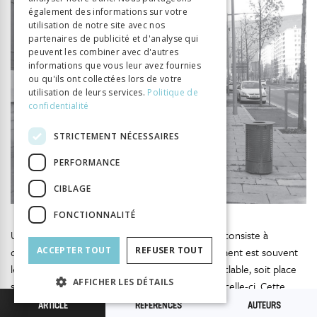
également des informations sur votre
utilisation de notre site avec nos
partenaires de publicité et d'analyse qui
peuvent les combiner avec d'autres
informations que vous leur avez fournies
ou qu'ils ont collectées lors de votre
utilisation de leurs services.
Politique de
confidentialité
STRICTEMENT NÉCESSAIRES
PERFORMANCE
CIBLAGE
FONCTIONNALITÉ
Une seconde technique est
l’empiétement.
Elle consiste à
déborder sur le territoire de l’autre. L’empiétement est souvent
ACCEPTER TOUT
REFUSER TOUT
le fait du piéton qui soit marche dans la piste cyclable, soit place
AFFICHER LES DÉTAILS
son pied, sa canne ou son chien à l’intérieur de celle-ci. Cette
situation s’observe particulièrement lorsqu’il existe spatialement
ARTICLE
RÉFÉRENCES
AUTEURS