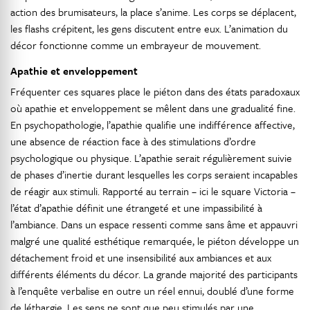
action des brumisateurs, la place s’anime. Les corps se déplacent,
les flashs crépitent, les gens discutent entre eux. L’animation du
décor fonctionne comme un embrayeur de mouvement.
Apathie et enveloppement
Fréquenter ces squares place le piéton dans des états paradoxaux
où apathie et enveloppement se mêlent dans une gradualité fine.
En psychopathologie, l’apathie qualifie une indifférence affective,
une absence de réaction face à des stimulations d’ordre
psychologique ou physique. L’apathie serait régulièrement suivie
de phases d’inertie durant lesquelles les corps seraient incapables
de réagir aux stimuli. Rapporté au terrain – ici le square Victoria –
l’état d’apathie définit une étrangeté et une impassibilité à
l’ambiance. Dans un espace ressenti comme sans âme et appauvri
malgré une qualité esthétique remarquée, le piéton développe un
détachement froid et une insensibilité aux ambiances et aux
différents éléments du décor. La grande majorité des participants
à l’enquête verbalise en outre un réel ennui, doublé d’une forme
de léthargie. Les sens ne sont que peu stimulés par une