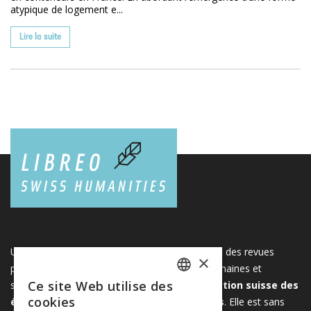
atypique de logement e...
Lire la suite
Une plateforme unique regroupant des livres et des revues
×
publiés par les éditeurs suisses de sciences humaines et
Ce site Web utilise des
sociales. Libreo.ch est la propriété de l'
Association suisse des
FRENCH
cookies
éditeurs de sciences sociales et humaines
. Elle est sans