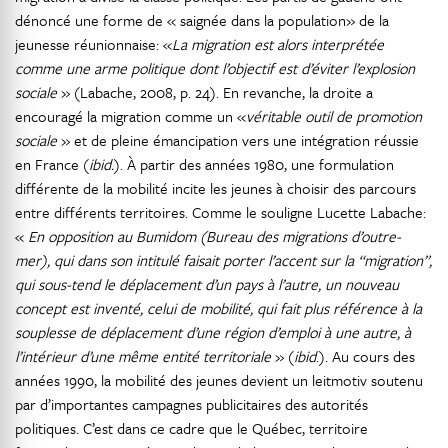
dénoncé une forme de « saignée dans la population» de la
jeunesse réunionnaise: «
La migration est alors interprétée
comme une arme politique dont l’objectif est d’éviter l’explosion
sociale
» (Labache, 2008, p. 24). En revanche, la droite a
encouragé la migration comme un «
véritable outil
de promotion
sociale
» et de pleine émancipation vers une intégration réussie
en France (
ibid.
). À partir des années 1980, une formulation
différente de la mobilité incite les jeunes à choisir des parcours
entre différents territoires. Comme le souligne Lucette Labache:
«
En opposition au Bumidom (Bureau des migrations d’outre-
mer), qui dans son intitulé faisait porter l’accent sur la “migration”,
qui sous-tend le déplacement d’un pays à l’autre, un nouveau
concept est inventé, celui de mobilité, qui fait plus référence à la
souplesse de déplacement d’une région d’emploi à une autre, à
l’intérieur d’une même entité territoriale
» (
ibid
.). Au cours des
années 1990, la mobilité des jeunes devient un leitmotiv soutenu
par d’importantes campagnes publicitaires des autorités
politiques. C’est dans ce cadre que le Québec, territoire