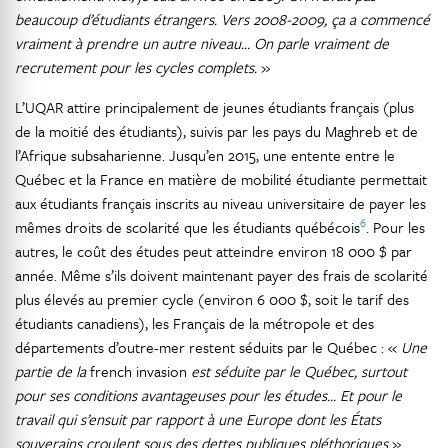
beaucoup d’étudiants étrangers. Vers 2008-2009, ça a commencé
vraiment à prendre un autre niveau… On parle vraiment de
recrutement pour les cycles complets.
»
L’UQAR attire principalement de jeunes étudiants français (plus
de la moitié des étudiants), suivis par les pays du Maghreb et de
l’Afrique subsaharienne. Jusqu’en 2015, une entente entre le
Québec et la France en matière de mobilité étudiante permettait
aux étudiants français inscrits au niveau universitaire de payer les
6
mêmes droits de scolarité que les étudiants québécois
. Pour les
autres, le coût des études peut atteindre environ 18 000 $ par
année. Même s’ils doivent maintenant payer des frais de scolarité
plus élevés au premier cycle (environ 6 000 $, soit le tarif des
étudiants canadiens), les Français de la métropole et des
départements d’outre-mer restent séduits par le Québec : «
Une
partie de la
french invasion
est séduite par le Québec, surtout
pour ses conditions avantageuses pour les études… Et pour le
travail qui s’ensuit par rapport à une Europe dont les États
souverains croulent sous des dettes publiques pléthoriques
»