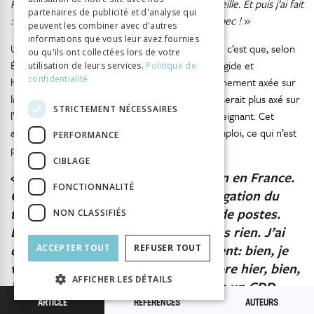
Rimouski m’a dit: oui, bienvenue, viens on t’accueille. Et puis j’ai fait
partenaires de publicité et d'analyse qui
: bon, eh bien, au revoir la France, bonjour Québec !
»
peuvent les combiner avec d'autres
informations que vous leur avez fournies
Un point qui ressort beaucoup de cet entretien, c’est que, selon
ou qu'ils ont collectées lors de votre
Étienne, les jeunes veulent quitter un système rigide et
utilisation de leurs services.
Politique de
confidentialité
hiérarchique pour adopter une culture d’enseignement axée sur
la participation. Le système éducatif québécois serait plus axé sur
STRICTEMENT NÉCESSAIRES
l’échange et la proximité entre l’étudiant et l’enseignant. Cet
accompagnement durant les études mène à l’emploi, ce qui n’est
PERFORMANCE
pas toujours le cas en France :
CIBLAGE
«
À l’heure actuelle, il n’y a plus rien en France.
FONCTIONNALITÉ
C’est la crise, le chômage, la prolongation du
temps de travail, les suppressions de postes.
NON CLASSIFIÉS
Les jeunes aujourd’hui, ils n’ont plus rien. J’ai
des amis qui ont fini le BTS qui disent: bien, je
ACCEPTER TOUT
REFUSER TOUT
veux rester en France, eh bien encore hier, bien,
AFFICHER LES DÉTAILS
j’ai pas encore de travail. Même pas un CDD,
même pas un contrat intérimaire, j’ai rien. Et…
ARTICLE
RÉFÉRENCES
AUTEURS