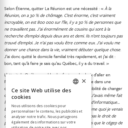
Selon Étienne, quitter La Réunion est une nécessité : «
À la
Réunion, on a 30 % de chômage. C’est énorme, c’est vraiment
incroyable, on est 800 000 sur l’île, il y a 30 % de personnes que
ne travaillent pas. J’ai énormément de cousins qui sont à la
recherche d’emploi depuis deux ans et demi. Ils n’ont toujours pas
trouvé d’emploi. Je n’ai pas voulu être comme eux. J’ai voulu me
donner une chance dans la vie, vraiment débuter quelque chose
.
J’ai donc quitté le domicile familial très rapidement, et j’ai dit :
bon, tant qu’à faire je sais qu’au Québec, il y a du travail. »
L’attrait du Québec semble plus fort que le choix d’aller en
×
France. Pour cet étudiant, la France reste ancrée dans une
culture figée, tandis que le Québec offre la possibilité de changer
Ce site Web utilise des
FRENCH
de parcours: «
La France aurait été une option. J’avais même fait
cookies
les papiers pour aller en France dans une école d’informatique…
GERMAN
Nous utilisons des cookies pour
Enfin, la France m’a répondu négativement, comme quoi je venais
personnaliser le contenu, les publicités et
ITALIAN
d’une branche en architecture et que je n’avais pas le droit de
analyser notre trafic. Nous partageons
postuler dans leurs classes en informatique, alors que le cégep de
également des informations sur votre
utilisation de notre site avec nos