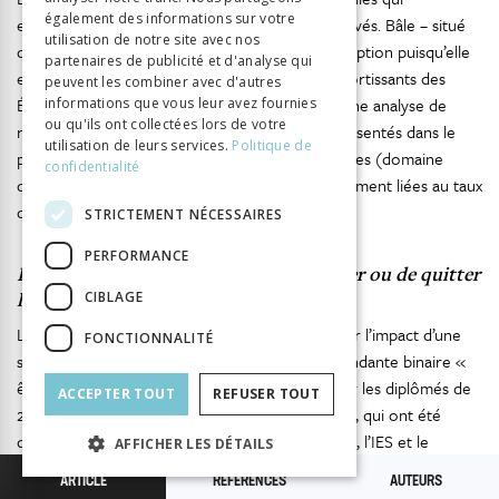
également des informations sur votre
enregistrent les taux de prorogation les plus élevés. Bâle – situé
utilisation de notre site avec nos
dans la partie germanophone – fait office d’exception puisqu’elle
partenaires de publicité et d'analyse qui
est également fortement choisie parmi les ressortissants des
peuvent les combiner avec d'autres
États tiers. Finalement, nous avons procédé à une analyse de
informations que vous leur avez fournies
ou qu'ils ont collectées lors de votre
régression logistique, dont les résultats sont présentés dans le
utilisation de leurs services.
Politique de
prochain chapitre, pour identifier quelles variables (domaine
confidentialité
d’étude, IES ou région d’origine) sont statistiquement liées au taux
de prorogation.
STRICTEMENT NÉCESSAIRES
PERFORMANCE
Facteurs influençant la décision de rester ou de quitter
la Suisse
CIBLAGE
Le but de l’analyse de régression est de mesurer l’impact d’une
FONCTIONNALITÉ
série de facteurs explicatifs sur la variable dépendante binaire «
être présent en Suisse (ou non) » en 2014 pour les diplômés de
ACCEPTER TOUT
REFUSER TOUT
2012. Les variables indépendantes sélectionnées, qui ont été
décrites précédemment, sont la région d’origine, l’IES et le
AFFICHER LES DÉTAILS
domaine d’étude. Les modalités des variables fixées comme
ARTICLE
RÉFÉRENCES
AUTEURS
référence dans le modèle sont les suivantes : les ressortissants de