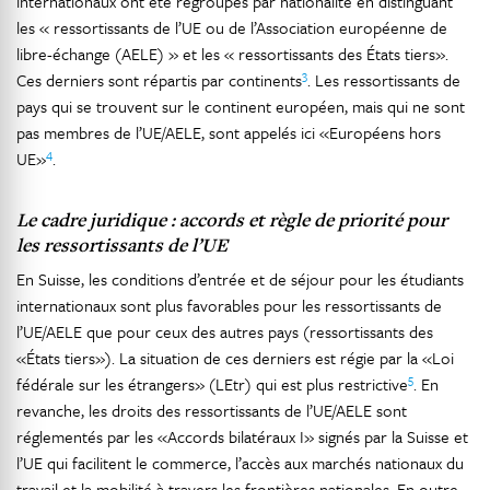
internationaux ont été regroupés par nationalité en distinguant
les « ressortissants de l’UE ou de l’Association européenne de
libre-échange (AELE) » et les « ressortissants des États tiers».
3
Ces derniers sont répartis par continents
. Les ressortissants de
pays qui se trouvent sur le continent européen, mais qui ne sont
pas membres de l’UE/AELE, sont appelés ici «Européens hors
4
UE»
.
Le cadre juridique : accords et règle de priorité pour
les ressortissants de l’UE
En Suisse, les conditions d’entrée et de séjour pour les étudiants
internationaux sont plus favorables pour les ressortissants de
l’UE/AELE que pour ceux des autres pays (ressortissants des
«États tiers»). La situation de ces derniers est régie par la «Loi
5
fédérale sur les étrangers» (LEtr) qui est plus restrictive
. En
revanche, les droits des ressortissants de l’UE/AELE sont
réglementés par les «Accords bilatéraux I» signés par la Suisse et
l’UE qui facilitent le commerce, l’accès aux marchés nationaux du
travail et la mobilité à travers les frontières nationales. En outre,