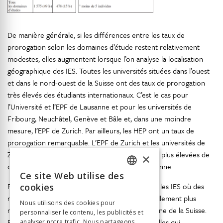
De manière générale, si les différences entre les taux de
prorogation selon les domaines d’étude restent relativement
modestes, elles augmentent lorsque l’on analyse la localisation
géographique des IES. Toutes les universités situées dans l’ouest
et dans le nord-ouest de la Suisse ont des taux de prorogation
très élevés des étudiants internationaux. C’est le cas pour
l’Université et l’EPF de Lausanne et pour les universités de
Fribourg, Neuchâtel, Genève et Bâle et, dans une moindre
mesure, l’EPF de Zurich. Par ailleurs, les HEP ont un taux de
prorogation remarquable. L’EPF de Zurich et les universités de
Zurich et de Bâle présentent les proportions les plus élevées de
×
doctorants ; elles sont suivies par l’EPF de Lausanne.
Ce site Web utilise des
FRENCH
Pour résumer, il convient de relever que toutes les IES où des
cookies
GERMAN
ressortissants des États tiers sont proportionnellement plus
Nous utilisons des cookies pour
nombreux sont situées dans la partie francophone de la Suisse.
personnaliser le contenu, les publicités et
ITALIAN
En même temps, ces IES sont principalement celles qui
analyser notre trafic. Nous partageons