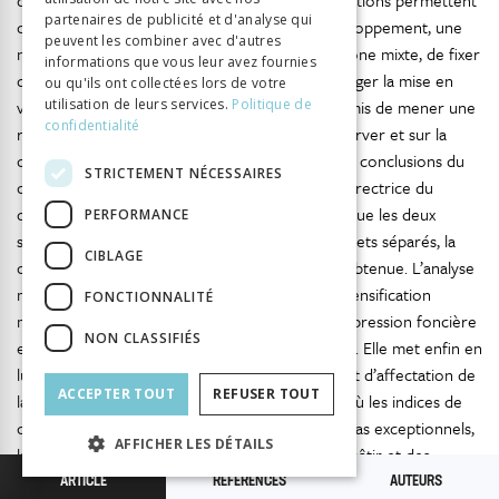
qualifiée. Le plan directeur et le plan des affectations permettent
partenaires de publicité et d'analyse qui
de fixer l’orientation générale (un pôle de développement, une
peuvent les combiner avec d'autres
nouvelle centralité), de classer les terrains en zone mixte, de fixer
informations que vous leur avez fournies
des quotas de surface dédiée au logement, d’exiger la mise en
ou qu'ils ont collectées lors de votre
utilisation de leurs services.
Politique de
valeur des rez-de-chaussée. Le concours a permis de mener une
confidentialité
réflexion sur les caractéristiques du site à conserver et sur la
cohérence urbanistique à donner au projet. Les conclusions du
STRICTEMENT NÉCESSAIRES
concours ont été reprises dans la conception directrice du
quartier et ont largement guidé le projet. Bien que les deux
PERFORMANCE
secteurs – nord et sud – aient fait l’objet de projets séparés, la
CIBLAGE
cohérence recommandée par ces outils a été obtenue. L’analyse
montre également que la fixation d’indices de densification
FONCTIONNALITÉ
maximale reste justifiée pour des terrains où la pression foncière
NON CLASSIFIÉS
est forte et où le risque est à la surdensification. Elle met enfin en
lumière les conflits d’intérêts liés au changement d’affectation de
ACCEPTER TOUT
REFUSER TOUT
la zone industrielle à la zone urbaine (mixte) – où les indices de
construction sont moins élevés. En dehors d’aléas exceptionnels,
AFFICHER LES DÉTAILS
la négociation par la redistribution des droits à bâtir et des
échanges de terrain semble constituer un outil efficace pour
ARTICLE
RÉFÉRENCES
AUTEURS