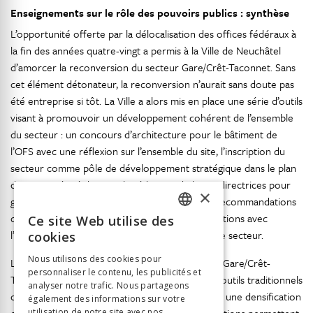
Enseignements sur le rôle des pouvoirs publics : synthèse
L’opportunité offerte par la délocalisation des offices fédéraux à
la fin des années quatre-vingt a permis à la Ville de Neuchâtel
d’amorcer la reconversion du secteur Gare/Crêt-Taconnet. Sans
cet élément détonateur, la reconversion n’aurait sans doute pas
été entreprise si tôt. La Ville a alors mis en place une série d’outils
visant à promouvoir un développement cohérent de l’ensemble
du secteur : un concours d’architecture pour le bâtiment de
l’OFS avec une réflexion sur l’ensemble du site, l’inscription du
secteur comme pôle de développement stratégique dans le plan
directeur révisé de 1994, la rédaction de lignes directrices pour
×
guider le développement du secteur selon les recommandations
du concours, la modification du plan des affectations avec
Ce site Web utilise des
FRENCH
l’obligation d’établir des plans de quartier pour le secteur.
cookies
GERMAN
Nous utilisons des cookies pour
L’analyse du projet de reconversion du secteur Gare/Crêt-
personnaliser le contenu, les publicités et
ITALIAN
Taconnet nous montre en premier lieu que les outils traditionnels
analyser notre trafic. Nous partageons
de l’urbanisme restent nécessaires pour assurer une densification
également des informations sur votre
utilisation de notre site avec nos