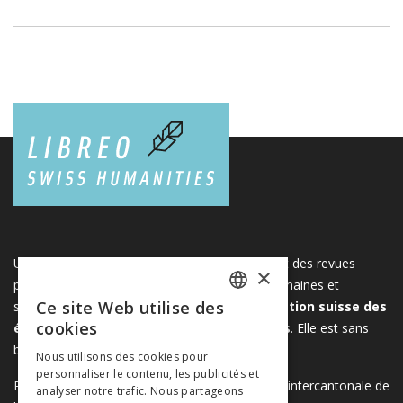
Une plateforme unique regroupant des livres et des revues
×
publiés par les éditeurs suisses de sciences humaines et
Ce site Web utilise des
sociales. Libreo.ch est la propriété de l'
Association suisse des
FRENCH
cookies
éditeurs de sciences sociales et humaines
. Elle est sans
GERMAN
but lucratif.
www.editeurssuisses.ch
Nous utilisons des cookies pour
personnaliser le contenu, les publicités et
ITALIAN
Projet réalisé avec le soutien de la Conférence intercantonale de
analyser notre trafic. Nous partageons