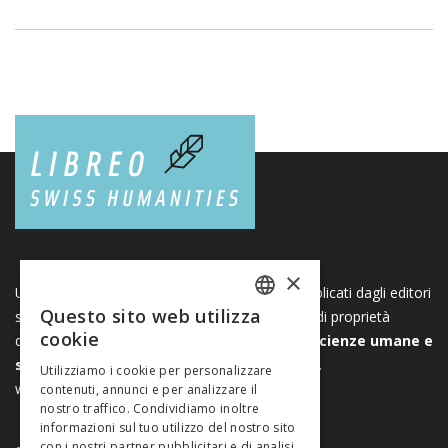
×
Una piattaforma unica per i libri e le riviste pubblicati dagli editori
Questo sito web utilizza
svizzeri di scienze umane e sociali. Libreo.ch è di proprietà
FRENCH
cookie
dell’
Associazione svizzera degli editori di scienze umane e
GERMAN
sociali
. È un’associazione senza scopo di lucro.
Utilizziamo i cookie per personalizzare
www.editeurssuisses.ch
contenuti, annunci e per analizzare il
ITALIAN
nostro traffico. Condividiamo inoltre
informazioni sul tuo utilizzo del nostro sito
con i nostri partner pubblicitari e di analisi