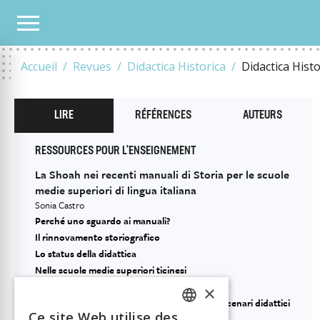
TOUS LES NUMÉROS
2019
5
ENSEIGNER LA SHOAH
LA SHOAH NEI RECENTI 
Accueil
Revues
Didactica Historica
Didactica Hist
LIRE
RÉFÉRENCES
AUTEURS
RESSOURCES POUR L'ENSEIGNEMENT
La Shoah nei recenti manuali di Storia per le scuole
medie superiori di lingua italiana
Sonia Castro
Perché uno sguardo ai manuali?
Il rinnovamento storiografico
Lo status della didattica
Nelle scuole medie superiori ticinesi
I manuali italiani analizzati
×
1. Un bilancio (provvisorio) e nuovi possibili scenari didattici
Ce site Web utilise des