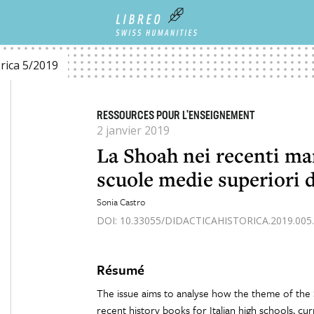
MANUALI DI STORIA PER LE SCUOLE MEDIE SUPERIORI DI LINGUA ITALIANA
orica 5/2019
RESSOURCES POUR L'ENSEIGNEMENT
2 janvier 2019
La Shoah nei recenti man
scuole medie superiori d
Sonia Castro
DOI: 10.33055/DIDACTICAHISTORICA.2019.005.
Résumé
The issue aims to analyse how the theme of the 
recent history books for Italian high schools, cur