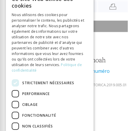
FRENCH
cookies
GERMAN
Nous utilisons des cookies pour
personnaliser le contenu, les publicités et
ITALIAN
analyser notre trafic. Nous partageons
SOMMAIRE DU NUMÉRO
également des informations sur votre
utilisation de notre site avec nos
2 janvier 2019
partenaires de publicité et d'analyse qui
peuvent les combiner avec d'autres
5
informations que vous leur avez fournies
Enseigner la Shoah
ou qu'ils ont collectées lors de votre
utilisation de leurs services.
Politique de
confidentialité
Télécharger le numéro
ISSN:
2297-7465
DOI:
STRICTEMENT NÉCESSAIRES
10.33055/DIDACTICAHISTORICA.2019.005.01
PERFORMANCE
DIDACTICA V/2019
CIBLAGE
Éditorial / Editorial / Editoriale
FONCTIONNALITÉ
NON CLASSIFIÉS
DOSSIER