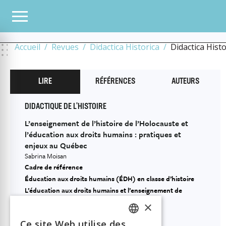
TOUS LES NUMÉROS
2019
5
ENSEIGNER LA SHOAH
L’ENSEIGNEMENT DE L’H
QUÉBEC
Accueil
Revues
Didactica Historica
Didactica Hist
LIRE
RÉFÉRENCES
AUTEURS
DIDACTIQUE DE L'HISTOIRE
L’enseignement de l’histoire de l’Holocauste et
l’éducation aux droits humains : pratiques et
enjeux au Québec
Sabrina Moisan
Cadre de référence
Éducation aux droits humains (ÉDH) en classe d’histoire
L’éducation aux droits humains et l’enseignement de
l’Holocauste au Québec
×
Méthodologie
Ce site Web utilise des
Résultats