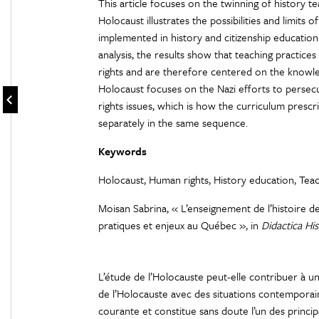
This article focuses on the twinning of history 
Holocaust illustrates the possibilities and limits of
implemented in history and citizenship educatio
analysis, the results show that teaching practice
rights and are therefore centered on the knowledg
Holocaust focuses on the Nazi efforts to persec
rights issues, which is how the curriculum prescr
separately in the same sequence.
Keywords
Holocaust, Human rights, History education, Teac
Moisan Sabrina, « L’enseignement de l’histoire de
pratiques et enjeux au Québec », in
Didactica His
L’étude de l’Holocauste peut-elle contribuer à 
de l’Holocauste avec des situations contemporai
courante et constitue sans doute l’un des princi