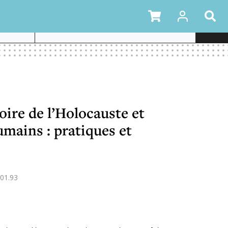
UX AU
oire de l’Holocauste et
umains : pratiques et
01.93