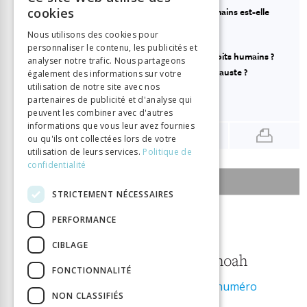
FRENCH
cookies
Axe 1. Quelle visée d’éducation aux droits humains est-elle
privilégiée ?
GERMAN
Nous utilisons des cookies pour
Axe 2. Quels savoirs sur les droits humains ?
personnaliser le contenu, les publicités et
ITALIAN
Axe 3 : Quels liens entre l’Holocauste et les droits humains ?
analyser notre trafic. Nous partageons
Axe 4 : Quelle éducation à l’histoire de l’Holocauste ?
également des informations sur votre
utilisation de notre site avec nos
Discussion
partenaires de publicité et d'analyse qui
Conclusion
peuvent les combiner avec d'autres
informations que vous leur avez fournies
ou qu'ils ont collectées lors de votre
utilisation de leurs services.
Politique de
confidentialité
SOMMAIRE DU NUMÉRO
STRICTEMENT NÉCESSAIRES
2 janvier 2019
PERFORMANCE
5
CIBLAGE
Enseigner la Shoah
FONCTIONNALITÉ
Télécharger le numéro
NON CLASSIFIÉS
ISSN:
2297-7465