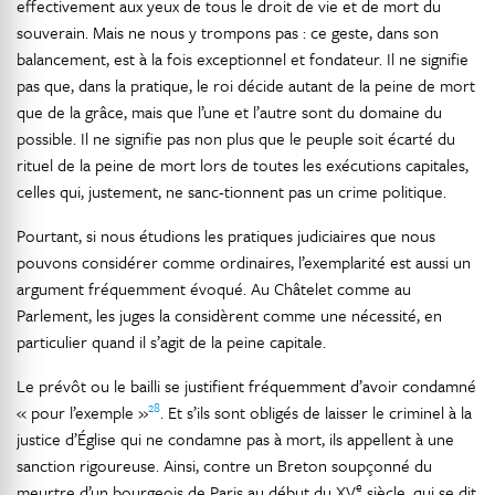
effectivement aux yeux de tous le droit de vie et de mort du
souverain. Mais ne nous y trompons pas : ce geste, dans son
balancement, est à la fois exceptionnel et fondateur. Il ne signifie
pas que, dans la pratique, le roi décide autant de la peine de mort
que de la grâce, mais que l’une et l’autre sont du domaine du
possible. Il ne signifie pas non plus que le peuple soit écarté du
rituel de la peine de mort lors de toutes les exécutions capitales,
celles qui, justement, ne sanc-tionnent pas un crime politique.
Pourtant, si nous étudions les pratiques judiciaires que nous
pouvons considérer comme ordinaires, l’exemplarité est aussi un
argument fréquemment évoqué. Au Châtelet comme au
Parlement, les juges la considèrent comme une nécessité, en
particulier quand il s’agit de la peine capitale.
Le prévôt ou le bailli se justifient fréquemment d’avoir condamné
28
« pour l’exemple »
. Et s’ils sont obligés de laisser le criminel à la
justice d’Église qui ne condamne pas à mort, ils appellent à une
sanction rigoureuse. Ainsi, contre un Breton soupçonné du
e
meurtre d’un bourgeois de Paris au début du XV
siècle, qui se dit