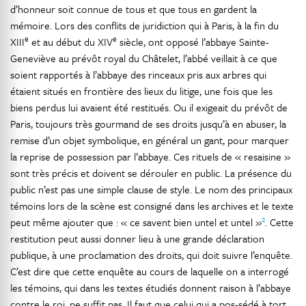
d’honneur soit connue de tous et que tous en gardent la
mémoire. Lors des conflits de juridiction qui à Paris, à la fin du
e
e
XIII
et au début du XIV
siècle, ont opposé l’abbaye Sainte-
Geneviève au prévôt royal du Châtelet, l’abbé veillait à ce que
soient rapportés à l’abbaye des rinceaux pris aux arbres qui
étaient situés en frontière des lieux du litige, une fois que les
biens perdus lui avaient été restitués. Ou il exigeait du prévôt de
Paris, toujours très gourmand de ses droits jusqu’à en abuser, la
remise d’un objet symbolique, en général un gant, pour marquer
la reprise de possession par l’abbaye. Ces rituels de « resaisine »
sont très précis et doivent se dérouler en public. La présence du
public n’est pas une simple clause de style. Le nom des principaux
témoins lors de la scène est consigné dans les archives et le texte
2
peut même ajouter que : « ce savent bien untel et untel »
. Cette
restitution peut aussi donner lieu à une grande déclaration
publique, à une proclamation des droits, qui doit suivre l’enquête.
C’est dire que cette enquête au cours de laquelle on a interrogé
les témoins, qui dans les textes étudiés donnent raison à l’abbaye
contre le roi, ne suffit pas. Il faut que celui qui a pos-sédé à tort