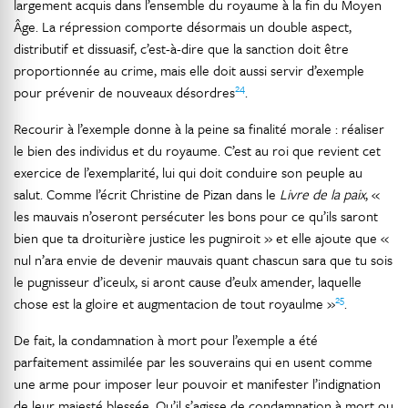
largement acquis dans l’ensemble du royaume à la fin du Moyen
Âge. La répression comporte désormais un double aspect,
distributif et dissuasif, c’est-à-dire que la sanction doit être
proportionnée au crime, mais elle doit aussi servir d’exemple
24
pour prévenir de nouveaux désordres
.
Recourir à l’exemple donne à la peine sa finalité morale : réaliser
le bien des individus et du royaume. C’est au roi que revient cet
exercice de l’exemplarité, lui qui doit conduire son peuple au
salut. Comme l’écrit Christine de Pizan dans le
Livre de la paix
, «
les mauvais n’oseront persécuter les bons pour ce qu’ils saront
bien que ta droiturière justice les pugniroit » et elle ajoute que «
nul n’ara envie de devenir mauvais quant chascun sara que tu sois
le pugnisseur d’iceulx, si aront cause d’eulx amender, laquelle
25
chose est la gloire et augmentacion de tout royaulme »
.
De fait, la condamnation à mort pour l’exemple a été
parfaitement assimilée par les souverains qui en usent comme
une arme pour imposer leur pouvoir et manifester l’indignation
de leur majesté blessée. Qu’il s’agisse de condamnation à mort ou