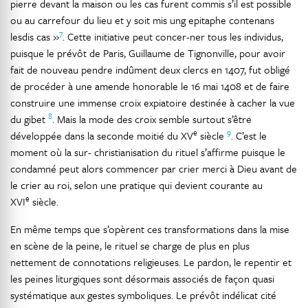
pierre devant la maison ou les cas furent commis s’il est possible
ou au carrefour du lieu et y soit mis ung epitaphe contenans
7
lesdis cas »
. Cette initiative peut concer-ner tous les individus,
puisque le prévôt de Paris, Guillaume de Tignonville, pour avoir
fait de nouveau pendre indûment deux clercs en 1407, fut obligé
de procéder à une amende honorable le 16 mai 1408 et de faire
construire une immense croix expiatoire destinée à cacher la vue
8
du gibet
. Mais la mode des croix semble surtout s’être
e
9
développée dans la seconde moitié du XV
siècle
. C’est le
moment où la sur- christianisation du rituel s’affirme puisque le
condamné peut alors commencer par crier merci à Dieu avant de
le crier au roi, selon une pratique qui devient courante au
e
XVI
siècle.
En même temps que s’opèrent ces transformations dans la mise
en scène de la peine, le rituel se charge de plus en plus
nettement de connotations religieuses. Le pardon, le repentir et
les peines liturgiques sont désormais associés de façon quasi
systématique aux gestes symboliques. Le prévôt indélicat cité