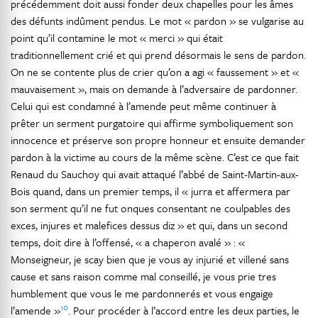
précédemment doit aussi fonder deux chapelles pour les âmes
des défunts indûment pendus. Le mot « pardon » se vulgarise au
point qu’il contamine le mot « merci » qui était
traditionnellement crié et qui prend désormais le sens de pardon.
On ne se contente plus de crier qu’on a agi « faussement » et «
mauvaisement », mais on demande à l’adversaire de pardonner.
Celui qui est condamné à l’amende peut même continuer à
prêter un serment purgatoire qui affirme symboliquement son
innocence et préserve son propre honneur et ensuite demander
pardon à la victime au cours de la même scène. C’est ce que fait
Renaud du Sauchoy qui avait attaqué l’abbé de Saint-Martin-aux-
Bois quand, dans un premier temps, il « jurra et affermera par
son serment qu’il ne fut onques consentant ne coulpables des
exces, injures et malefices dessus diz » et qui, dans un second
temps, doit dire à l’offensé, « a chaperon avalé » : «
Monseigneur, je scay bien que je vous ay injurié et villené sans
cause et sans raison comme mal conseillé, je vous prie tres
humblement que vous le me pardonnerés et vous engaige
10
l’amende »
. Pour procéder à l’accord entre les deux parties, le