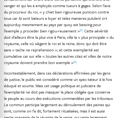
venger et qui les a employés comme tueurs à gages. Selon l’avis
du procureur du roi, « y chiet bien rigoureuse punicion contre
tous car ilz sont bateurs a loyer et teles manieres pululent ort
aujourduy mesmement au pays par quoy est besoing pour
33
l’exemple y proceder bien rigou-reusement »
. Cette sévérité
doit d’ailleurs être la plus vive à Paris, ville la « plus principale » du
royaume, celle où siègent le roi et la reine, donc qui doit être
sans « tache ne reprehension », et cette exemplarité est
cumulative car sur elle « toutes les autres citez et villes de notre
34
royaume doivent prendre bon exemple »
.
Incontestablement, dans ces déclarations affirmées par les gens
de justice, le public est considéré comme un spec-tateur à la fois
éduqué et soumis. Mais cet usage politique et judiciaire de
l’exemplarité ne doit pas masquer la place obligée que conserve
le peuple au cours des exécutions commandées par les tribunaux.
Le commun participe largement au déroulement des peines qui
sont, comme on l’a dit, fortement ritualisées, mais il est aussi
partie prenante de la réussite de la peine, qui reste largement