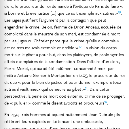
clerc, le procureur du roi demande à l’évêque de Paris de faire «
29
si bonne et breve justice […] que ce soit exemple aux autres »
.
Les juges justifient l’argument par la contagion que peut
engendrer le crime. Belon, femme de Drion Anceau, accusée de
complicité dans le meurtre de son mari, est condamnée à mort
par les juges du Châtelet parce que le crime qu’elle a commis «
30
est de tres mauvais exemple et orrible »
. La vision du corps
mort sur le gibet a pour but, dans les plaidoyers, de prolonger les
effets exemplaires de la condamnation. Dans l’affaire d’un clerc,
Pierre Moret, qui aurait été indûment condamné à mort par
maître Antoine Garnier à Montpellier en 1405, le procureur du roi
dit que « pour le bien de justice et pour donner exemple a touz
31
autres il vault mieux quil demeure au gibet »
. Dans cette
perspective, la peine de mort doit éviter au crime de se propager,
32
de « pulluler » comme le disent avocats et procureurs
.
En 1450, trois hommes attaquent nuitamment Jean Dubrule ; ils
réitèrent leurs exploits en lui tendant une embuscade,
certainement sur ordre d’une tierce personne qui cherche à se