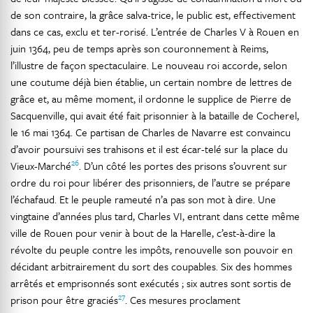
de son contraire, la grâce salva-trice, le public est, effectivement
dans ce cas, exclu et ter-rorisé. L’entrée de Charles V à Rouen en
juin 1364, peu de temps après son couronnement à Reims,
l’illustre de façon spectaculaire. Le nouveau roi accorde, selon
une coutume déjà bien établie, un certain nombre de lettres de
grâce et, au même moment, il ordonne le supplice de Pierre de
Sacquenville, qui avait été fait prisonnier à la bataille de Cocherel,
le 16 mai 1364. Ce partisan de Charles de Navarre est convaincu
d’avoir poursuivi ses trahisons et il est écar-telé sur la place du
26
Vieux-Marché
. D’un côté les portes des prisons s’ouvrent sur
ordre du roi pour libérer des prisonniers, de l’autre se prépare
l’échafaud. Et le peuple rameuté n’a pas son mot à dire. Une
vingtaine d’années plus tard, Charles VI, entrant dans cette même
ville de Rouen pour venir à bout de la Harelle, c’est-à-dire la
révolte du peuple contre les impôts, renouvelle son pouvoir en
décidant arbitrairement du sort des coupables. Six des hommes
arrêtés et emprisonnés sont exécutés ; six autres sont sortis de
27
prison pour être graciés
. Ces mesures proclament