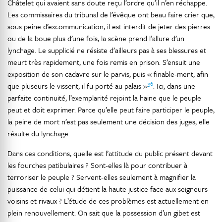
Châtelet qui avaient sans doute reçu l’ordre qu’il n’en réchappe.
Les commissaires du tribunal de l’évêque ont beau faire crier que,
sous peine d’excommunication, il est interdit de jeter des pierres
ou de la boue plus d’une fois, la scène prend l’allure d’un
lynchage. Le supplicié ne résiste d’ailleurs pas à ses blessures et
meurt très rapidement, une fois remis en prison. S’ensuit une
exposition de son cadavre sur le parvis, puis « finable-ment, afin
36
que pluseurs le vissent, il fu porté au palais »
. Ici, dans une
parfaite continuité, l’exemplarité rejoint la haine que le peuple
peut et doit exprimer. Parce qu’elle peut faire participer le peuple,
la peine de mort n’est pas seulement une décision des juges, elle
résulte du lynchage.
Dans ces conditions, quelle est l’attitude du public présent devant
les fourches patibulaires ? Sont-elles là pour contribuer à
terroriser le peuple ? Servent-elles seulement à magnifier la
puissance de celui qui détient la haute justice face aux seigneurs
voisins et rivaux ? L’étude de ces problèmes est actuellement en
plein renouvellement. On sait que la possession d’un gibet est