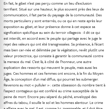
En fait, le gibet n’est pas perçu comme un lieu d’exclusion
terrifiant. Situé sur une hauteur, le plus souvent près des lieux de
communication, il fait partie du paysage de la communauté. Des
morts particuliers y sont enterrés, ou ce qui en reste après leur
exposition au gibet, et leur présence donne à cet espace sa
signification spécifique au sein du terroir villageois : il dit ce qui
est interdit, en accord avec le peuple qui partage avec le juge le
rejet des valeurs qui ont été transgressées. Sa présence, à l’écart
mais bien cer-née et délimitée par la végétation, revêt plutôt une
valeur protectrice, qui consiste à garantir la communauté contre
la menace du mal. C’est là, à côté de l’honneur, une autre
explication des ressorts qui meuvent le peuple, mais aussi les
juges. Ces hommes et ces femmes ont encore, à la fin du Moyen
Âge, la conception d’un mal diffus, qui pourrait les submerger.
Revenons au mot « pulluler » : cette obsession du nombre tient à
l’aspect contagieux qui est conféré au crime susceptible de la
peine de mort. Encore peu séparé du péché, enveloppé des
affres du tabou, il souille le sol et les hommes alentour. Le crime
a affaire avec le mal. Il est, comme lui, insaisissable, et il doit être