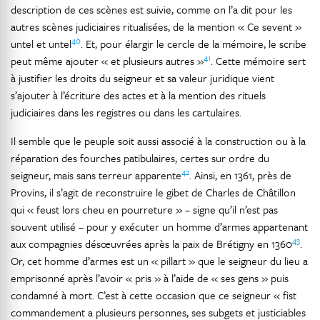
description de ces scènes est suivie, comme on l’a dit pour les
autres scènes judiciaires ritualisées, de la mention « Ce sevent »
40
untel et untel
. Et, pour élargir le cercle de la mémoire, le scribe
41
peut même ajouter « et plusieurs autres »
. Cette mémoire sert
à justifier les droits du seigneur et sa valeur juridique vient
s’ajouter à l’écriture des actes et à la mention des rituels
judiciaires dans les registres ou dans les cartulaires.
Il semble que le peuple soit aussi associé à la construction ou à la
réparation des fourches patibulaires, certes sur ordre du
42
seigneur, mais sans terreur apparente
. Ainsi, en 1361, près de
Provins, il s’agit de reconstruire le gibet de Charles de Châtillon
qui « feust lors cheu en pourreture » – signe qu’il n’est pas
souvent utilisé – pour y exécuter un homme d’armes appartenant
43
aux compagnies désœuvrées après la paix de Brétigny en 1360
.
Or, cet homme d’armes est un « pillart » que le seigneur du lieu a
emprisonné après l’avoir « pris » à l’aide de « ses gens » puis
condamné à mort. C’est à cette occasion que ce seigneur « fist
commandement a plusieurs personnes, ses subgets et justiciables