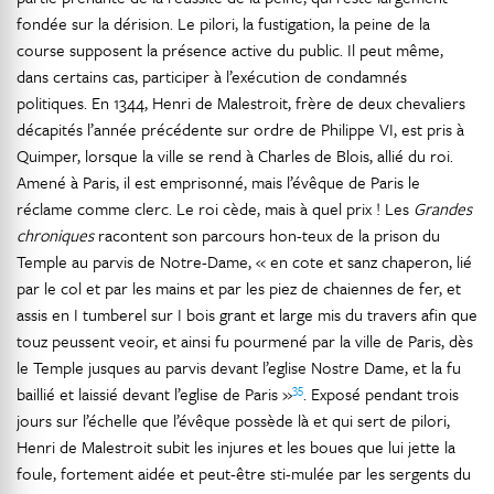
fondée sur la dérision. Le pilori, la fustigation, la peine de la
course supposent la présence active du public. Il peut même,
dans certains cas, participer à l’exécution de condamnés
politiques. En 1344, Henri de Malestroit, frère de deux chevaliers
décapités l’année précédente sur ordre de Philippe VI, est pris à
Quimper, lorsque la ville se rend à Charles de Blois, allié du roi.
Amené à Paris, il est emprisonné, mais l’évêque de Paris le
réclame comme clerc. Le roi cède, mais à quel prix ! Les
Grandes
chroniques
racontent son parcours hon-teux de la prison du
Temple au parvis de Notre-Dame, « en cote et sanz chaperon, lié
par le col et par les mains et par les piez de chaiennes de fer, et
assis en I tumberel sur I bois grant et large mis du travers afin que
touz peussent veoir, et ainsi fu pourmené par la ville de Paris, dès
le Temple jusques au parvis devant l’eglise Nostre Dame, et la fu
35
baillié et laissié devant l’eglise de Paris »
. Exposé pendant trois
jours sur l’échelle que l’évêque possède là et qui sert de pilori,
Henri de Malestroit subit les injures et les boues que lui jette la
foule, fortement aidée et peut-être sti-mulée par les sergents du