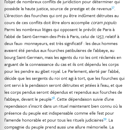
l’objet de nombreux conflits de juridiction pour déterminer qui
37
possède la haute justice, source de prestige et de revenus
.
L’érection des fourches qui ont pu être indûment détruites au
cours de ces conflits doit être alors accomplie
coram populo
.
Parmi les nombreux litiges qui opposent le prévôt de Paris à
l’abbé de Saint-Germain-des-Prés à Paris, celui de 1257, relatif à
deux faux- monnayeurs, est très significatif : les deux hommes
avaient été pendus aux fourches patibulaires de l’abbaye, au
bourg Saint-Germain, mais les agents du roi les ont réclamés en
arguant de la connaissance du cas et ils ont dépendu les corps
pour les pendre au gibet royal. Le Parlement, alerté par l’abbé,
décide que les sergents du roi ont agi à tort, que les fourches qui
ont servi à la pendaison seront détruites et jetées à l’eau, et que
les corps pendus seront dépendus et rependus aux fourches de
38
l’abbaye, devant le peuple
. Cette dépendaison suivie d’une
rependaison s’inscrit dans un rituel maintenant bien connu où la
présence du peuple est indispensable comme elle l’est pour
39
l’amende honorable et pour tous les rituels judiciaires
. La
compagnie du peuple prend aussi une allure mémorielle. La