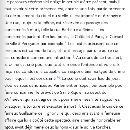
Le parcours cérémoniel oblige le peuple à être présent, mais il
faut savoir si cette présence est, encore une fois, partie prenante
du déroulement du rituel ou si elle lui est imposée et étrangère.
Une rue, toujours la même, est réservée au passage des
11
condamnés à mort, telle la rue Barbâtre à Reims
. Les
condamnés partent d’un lieu public, le Châtelet à Paris, le Conseil
12
de ville à Périgueux par exemple
. Les textes précisent que ce
parcours est connu de tous, et tout passage par une autre rue
13
est considéré comme une infraction
. Au cours de ce transfert,
le crime est crié pour que tout le monde l’entende et voie si la
façon de conduire le coupable correspond bien au type de crime
14
pour lequel il est condamné
. La scène doit avoir lieu de jour,
d’où les abus dénoncés au Parlement en appel, par exemple pour
faire condamner le prévôt de Saint-Riquier au début du
e
XV
siècle, qui avait agi de nuit pour mener ses interrogatoires,
15
pratiquer la torture et exécuter à mort
. C’est aussi le cas de ce
fameux Guillaume de Tignonville qui, deux ans avant la fameuse
affaire qui lui a coûté cette spectaculaire amende honorable en
1408, avait déjà mené deux larrons « sur le soir, a torches,