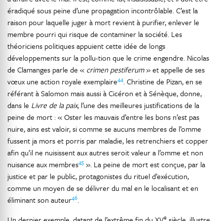
éradiqué sous peine d’une propagation incontrôlable. C’est la
raison pour laquelle juger à mort revient à purifier, enlever le
membre pourri qui risque de contaminer la société. Les
théoriciens politiques appuient cette idée de longs
développements sur la pollu-tion que le crime engendre. Nicolas
de Clamanges parle de «
crimen pestiferum
» et appelle de ses
44
vœux une action royale exemplaire
. Christine de Pizan, en se
référant à Salomon mais aussi à Cicéron et à Sénèque, donne,
dans le
Livre de la paix
, l’une des meilleures justifications de la
peine de mort : « Oster les mauvais d’entre les bons n’est pas
nuire, ains est valoir, si comme se aucuns membres de l’omme
fussent ja mors et porris par maladie, les retrenchiers et copper
afin qu’il ne nuisissent aux autres seroit valeur a l’omme et non
45
nuisance aux membres
». La peine de mort est conçue, par la
justice et par le public, protagonistes du rituel d’exécution,
comme un moyen de se délivrer du mal en le localisant et en
46
éliminant son auteur
.
e
Un dernier exemple, datant de l’extrême fin du XV
siècle, illustre