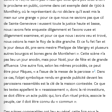
le proclame en public, comme dans cet exemple daté de 1300 à
Montlhéry, où le représentant du roi déclare qu’il avait mis la
main sur une grange « pour ce que nous ne savions pas que cil
de Sainte-Genevieve i eussent toute la justice haute et basse,
nous i avons fete enqueste diligamment et l’avons vuee et
diligamment examinee, et pour ce que nous i avons veu et trové,
nous ostons la main le Roy de la dite granche. Et ce fu fet l’an et
le jour desus dit, pre-sens mestre Phelippe de Marigny et pluseurs
autres bourgois et bones gens de Montleheri ». Cette scène n’a
pas lieu un jour anodin, mais pour Noël, jour de fête et de grande
affluence. Une autre fois, selon les mêmes procédés, ce peut
3
être pour Pâques, « a l’issue de la messe de la paroisse »
. Dans
ce cas, l’objet symbolique rendu en grande publicité devant les
paroissiens rassemblés est la clé de la maison contestée. Ce que
les textes appellent le « resaisissement », donc la ré-investiture,
se doit d’être un acte public qui, lors d’un rituel précis, associe le
peuple, car il doit être connu du « commun ».
Des scènes comparables ont lieu au pénal, cette fois sous la