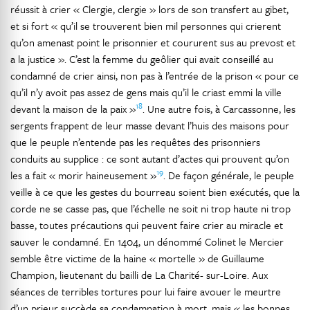
réussit à crier « Clergie, clergie » lors de son transfert au gibet,
et si fort « qu’il se trouverent bien mil personnes qui crierent
qu’on amenast point le prisonnier et coururent sus au prevost et
a la justice ». C’est la femme du geôlier qui avait conseillé au
condamné de crier ainsi, non pas à l’entrée de la prison « pour ce
qu’il n’y avoit pas assez de gens mais qu’il le criast emmi la ville
18
devant la maison de la paix »
. Une autre fois, à Carcassonne, les
sergents frappent de leur masse devant l’huis des maisons pour
que le peuple n’entende pas les requêtes des prisonniers
conduits au supplice : ce sont autant d’actes qui prouvent qu’on
19
les a fait « morir haineusement »
. De façon générale, le peuple
veille à ce que les gestes du bourreau soient bien exécutés, que la
corde ne se casse pas, que l’échelle ne soit ni trop haute ni trop
basse, toutes précautions qui peuvent faire crier au miracle et
sauver le condamné. En 1404, un dénommé Colinet le Mercier
semble être victime de la haine « mortelle » de Guillaume
Champion, lieutenant du bailli de La Charité- sur-Loire. Aux
séances de terribles tortures pour lui faire avouer le meurtre
d’un prieur succède sa condamnation à mort, mais « les bonnes