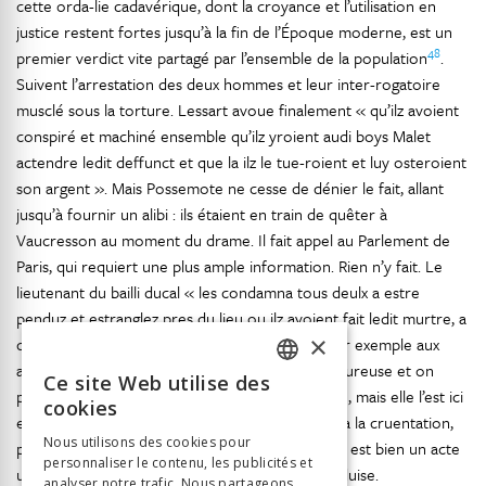
cette orda-lie cadavérique, dont la croyance et l’utilisation en
justice restent fortes jusqu’à la fin de l’Époque moderne, est un
48
premier verdict vite partagé par l’ensemble de la population
.
Suivent l’arrestation des deux hommes et leur inter-rogatoire
musclé sous la torture. Lessart avoue finalement « qu’ilz avoient
conspiré et machiné ensemble qu’ilz yroient audi boys Malet
actendre ledit deffunct et que la ilz le tue-roient et luy osteroient
son argent ». Mais Possemote ne cesse de dénier le fait, allant
jusqu’à fournir un alibi : ils étaient en train de quêter à
Vaucresson au moment du drame. Il fait appel au Parlement de
Paris, qui requiert une plus ample information. Rien n’y fait. Le
lieutenant du bailli ducal « les condamna tous deulx a estre
penduz et estranglez pres du lieu ou ilz avoient fait ledit murtre, a
×
deux potences sur le grant chemin, pour donner exemple aux
autres ». La justice se révèle effectivement rigoureuse et on
Ce site Web utilise des
FRENCH
pourrait l’imaginer totalement rendue d’autorité, mais elle l’est ici
cookies
en accord avec le peuple, qui participe d’abord à la cruentation,
GERMAN
Nous utilisons des cookies pour
puis assiste à la pendaison. Trouver un coupable est bien un acte
personnaliser le contenu, les publicités et
ITALIAN
urgent pour tous, avant que le mal ne se reproduise.
analyser notre trafic. Nous partageons