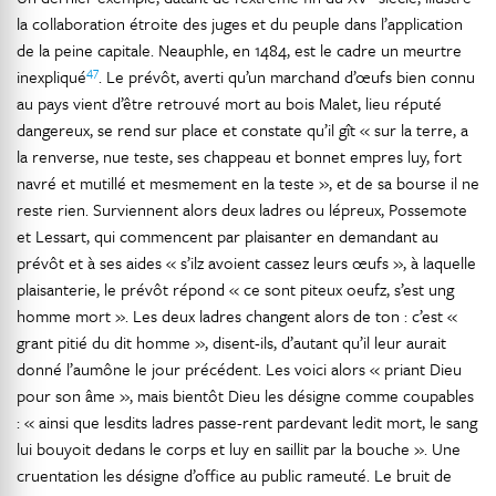
la collaboration étroite des juges et du peuple dans l’application
de la peine capitale. Neauphle, en 1484, est le cadre un meurtre
47
inexpliqué
. Le prévôt, averti qu’un marchand d’œufs bien connu
au pays vient d’être retrouvé mort au bois Malet, lieu réputé
dangereux, se rend sur place et constate qu’il gît « sur la terre, a
la renverse, nue teste, ses chappeau et bonnet empres luy, fort
navré et mutillé et mesmement en la teste », et de sa bourse il ne
reste rien. Surviennent alors deux ladres ou lépreux, Possemote
et Lessart, qui commencent par plaisanter en demandant au
prévôt et à ses aides « s’ilz avoient cassez leurs œufs », à laquelle
plaisanterie, le prévôt répond « ce sont piteux oeufz, s’est ung
homme mort ». Les deux ladres changent alors de ton : c’est «
grant pitié du dit homme », disent-ils, d’autant qu’il leur aurait
donné l’aumône le jour précédent. Les voici alors « priant Dieu
pour son âme », mais bientôt Dieu les désigne comme coupables
: « ainsi que lesdits ladres passe-rent pardevant ledit mort, le sang
lui bouyoit dedans le corps et luy en saillit par la bouche ». Une
cruentation les désigne d’office au public rameuté. Le bruit de