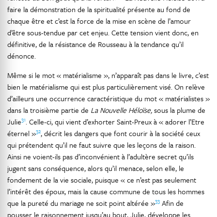
faire la démonstration de la spiritualité présente au fond de
chaque être et c’est la force de la mise en scène de l’amour
d’être sous-tendue par cet enjeu. Cette tension vient donc, en
définitive, de la résistance de Rousseau à la tendance qu’il
dénonce.
Même si le mot « matérialisme », n’apparaît pas dans le livre, c’est
bien le matérialisme qui est plus particulièrement visé. On relève
d’ailleurs une occurrence caractéristique du mot « matérialistes »
dans la troisième partie de
La Nouvelle Héloïse,
sous la plume de
31
Julie
. Celle-ci, qui vient d’exhorter Saint-Preux à « adorer l’Etre
32
éternel »
, décrit les dangers que font courir à la société ceux
qui prétendent qu’il ne faut suivre que les leçons de la raison.
Ainsi ne voient-ils pas d’inconvénient à l’adultère secret qu’ils
jugent sans conséquence, alors qu’il menace, selon elle, le
fondement de la vie sociale, puisque « ce n’est pas seulement
l’intérêt des époux, mais la cause commune de tous les hommes
33
que la pureté du mariage ne soit point altérée »
Afin de
pousser le raisonnement jusqu’au bout, Julie, développe les