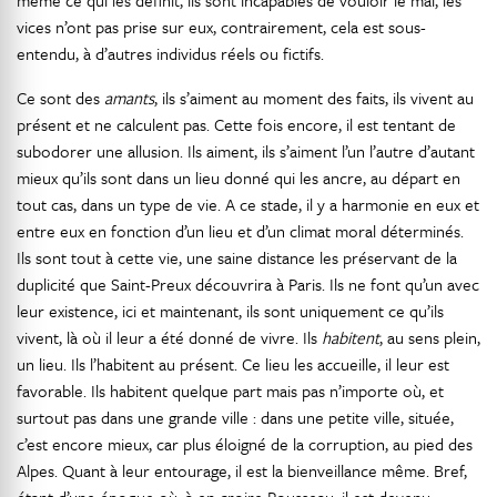
même ce qui les définit, ils sont incapables de vouloir le mal, les
vices n’ont pas prise sur eux, contrairement, cela est sous-
entendu, à d’autres individus réels ou fictifs.
Ce sont des
amants
, ils s’aiment au moment des faits, ils vivent au
présent et ne calculent pas. Cette fois encore, il est tentant de
subodorer une allusion. Ils aiment, ils s’aiment l’un l’autre d’autant
mieux qu’ils sont dans un lieu donné qui les ancre, au départ en
tout cas, dans un type de vie. A ce stade, il y a harmonie en eux et
entre eux en fonction d’un lieu et d’un climat moral déterminés.
Ils sont tout à cette vie, une saine distance les préservant de la
duplicité que Saint-Preux découvrira à Paris. Ils ne font qu’un avec
leur existence, ici et maintenant, ils sont uniquement ce qu’ils
vivent, là où il leur a été donné de vivre. Ils
habitent
, au sens plein,
un lieu. Ils l’habitent au présent. Ce lieu les accueille, il leur est
favorable. Ils habitent quelque part mais pas n’importe où, et
surtout pas dans une grande ville : dans une petite ville, située,
c’est encore mieux, car plus éloigné de la corruption, au pied des
Alpes. Quant à leur entourage, il est la bienveillance même. Bref,