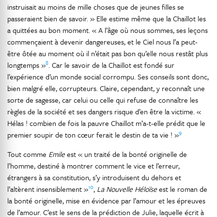
instruisait au moins de mille choses que de jeunes filles se
passeraient bien de savoir. » Elle estime même que la Chaillot les
a quittées au bon moment. « A l’âge où nous sommes, ses leçons
commençaient à devenir dangereuses, et le Ciel nous l’a peut-
être ôtée au moment où il n’était pas bon qu’elle nous restât plus
8
longtemps »
. Car le savoir de la Chaillot est fondé sur
l’expérience d’un monde social corrompu. Ses conseils sont donc,
bien malgré elle, corrupteurs. Claire, cependant, y reconnaît une
sorte de sagesse, car celui ou celle qui refuse de connaître les
règles de la société et ses dangers risque d’en être la victime. «
Hélas ! combien de fois la pauvre Chaillot m’a-t-elle prédit que le
9
premier soupir de ton cœur ferait le destin de ta vie ! »
Tout comme
Emile
est « un traité de la bonté originelle de
l’homme, destiné à montrer comment le vice et l’erreur,
étrangers à sa constitution, s’y introduisent du dehors et
10
l’altèrent insensiblement »
,
La Nouvelle Héloïse
est le roman de
la bonté originelle, mise en évidence par l’amour et les épreuves
de l’amour. C’est le sens de la prédiction de Julie, laquelle écrit à