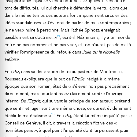
insupportable injustice vient à bout des scrupules. Il rencontre
tant de difficultés, lui qui cherche à défendre la vertu, alors que
dans le même temps des auteurs font impunément circuler des
idées scandaleuses. « J’éviterai de parler de mes contemporains ;
je ne veux nuire à personne. Mais l’athée Spinoza enseignait
27
paisiblement sa doctrine...»
, écrit-il. Néanmoins, il y a un monde
entre ne pas nommer et ne pas viser, et l’on n’aurait pas de mal à
vérifier l’omniprésence du refoulé dans
Julie ou la Nouvelle
Héloïse
.
En 1762, dans sa déclaration de foi au pasteur de Montmollin,
Rousseau expliquera que le but de l’
Emile
, rédigé à la même
époque que son roman, était de « s’élever non pas précisément
directement, mais pourtant assez clairement contre l’ouvrage
infernal
De l’Esprit
, qui suivant le principe de son auteur, prétend
que sentir et juger sont une même chose, ce qui est évidemment
28
établir le matérialisme »
. En 1764, étant lui-même inquiété par le
Conseil de Genève, il dit, à travers la réaction fictive des «
honnêtes gens », à quel point l’impunité dont lui paraissent jouir