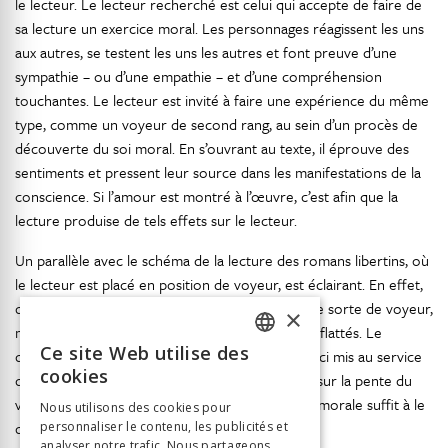
le lecteur. Le lecteur recherché est celui qui accepte de faire de
sa lecture un exercice moral. Les personnages réagissent les uns
aux autres, se testent les uns les autres et font preuve d’une
sympathie – ou d’une empathie – et d’une compréhension
touchantes. Le lecteur est invité à faire une expérience du même
type, comme un voyeur de second rang, au sein d’un procès de
découverte du soi moral. En s’ouvrant au texte, il éprouve des
sentiments et pressent leur source dans les manifestations de la
conscience. Si l’amour est montré à l’œuvre, c’est afin que la
lecture produise de tels effets sur le lecteur.
Un parallèle avec le schéma de la lecture des romans libertins, où
le lecteur est placé en position de voyeur, est éclairant. En effet,
dans
La Nouvelle Héloïse
aussi, le lecteur est une sorte de voyeur,
×
mais ce ne sont pas ses désirs sensuels qui sont flattés. Le
Ce site Web utilise des
dynamisme de la contagion et de l’imitation est ici mis au service
FRENCH
cookies
de la vertu. Le voyeurisme, au lieu de conduire sur la pente du
GERMAN
vice, révèle la vertu à elle-même, et cette visée morale suffit à le
Nous utilisons des cookies pour
disculper.
personnaliser le contenu, les publicités et
ITALIAN
analyser notre trafic. Nous partageons