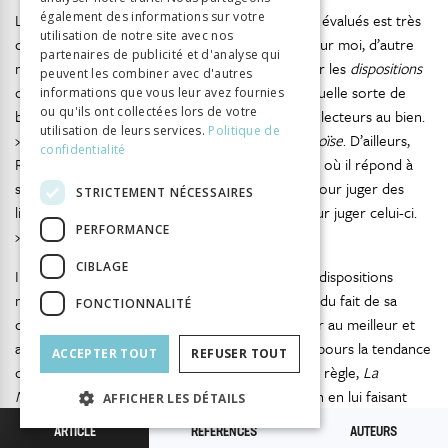
également des informations sur votre
Le critère à l’aune duquel les livres doivent être évalués est très
utilisation de notre site avec nos
clairement formulé par Julie : « Je n’ai point, pour moi, d’autre
partenaires de publicité et d'analyse qui
manière de juger de mes lectures que de sonder les
dispositions
peuvent les combiner avec d'autres
où elles laissent mon âme, et j’imagine à peine quelle sorte de
informations que vous leur avez fournies
ou qu'ils ont collectées lors de votre
bonté peut avoir un livre qui ne porte point ses lecteurs au bien.
utilisation de leurs services.
Politique de
40
»
C’est bien ainsi qu’il faut lire
La Nouvelle Héloïse
. D’ailleurs,
confidentialité
Rousseau nous y invite dans la seconde Préface, où il répond à
son interlocuteur : « Julie s’était fait une règle pour juger des
STRICTEMENT NÉCESSAIRES
livres : si vous la jugez bonne, servezvous en pour juger celui-ci.
PERFORMANCE
41
»
CIBLAGE
Il faut des livres qui mettent le lecteur dans des dispositions
morales. Selon lui, à travers l’acte de lecture, et du fait de sa
FONCTIONNALITÉ
durée, le livre a le pouvoir de disposer le lecteur au meilleur et
au pire, plus fréquemment au pire. Prenant à rebours la tendance
ACCEPTER TOUT
REFUSER TOUT
dominante, et s’imposant ce critère comme une règle,
La
Nouvelle Héloïse
doit conduire le lecteur au bien en lui faisant
AFFICHER LES DÉTAILS
ressentir la vertu. Il s’agit de produire, de libérer ou de laisser
ARTICLE
RÉFÉRENCES
AUTEURS
s’épanouir des dispositions. Peut-être faudrait-il dire, de révéler le