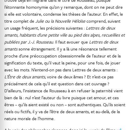
trouve déjà en filigrane dans le titre de Rousseau, puisque
l’étonnante homonymie qu’on y remarque, dont on ne peut dire
si elle est volontaire, condense les thèses de l’auteur. En effet, le
titre complet de
Julie ou la Nouvelle Héloïse
comprend, suivant
un usage fréquent, les précisions suivantes :
Lettres de deux
amants, habitants d’une petite ville au pied des alpes, recueillies et
publiées par J.-J. Rousseau
. Il faut avouer que
Lettres de deux
amants
sonne étrangement. Il y a là une résonance tellement
proche d’une préoccupation obsessionnelle de l’auteur et de la
signification du texte, qu’il vaut la peine, pour une fois, de jouer
avec les mots. N’entend-on pas dans Lettres de deux amants :
L’Être de deux amants
, voire de deux âmes ? Et n’est-ce pas
précisément de cela qu’il est question dans cet ouvrage ?
D’ailleurs, l’insistance de Rousseau à en refuser la paternité vient
bien de là : nul n’est l’auteur du livre puisque cet amour, et ces
êtres – qu’ils aient existé ou non – sont authentiques. Qu’ils soient
réels ou fictifs, il y va de l’être de deux amants, et au-delà, de la
nature morale de l’homme.
4