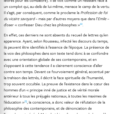
lettres pour les combattre). Il se voit comme un résistant face à
un complot qui, au-delà de lui-même, menace le camp de la vertu.
Il s’agit, par conséquent, comme le proclame la
Profession de foi
du vicaire savoyard
– mais par d’autres moyens que dans l’
Emile
–
22
d’oser « confesser Dieu chez les philosophes »
.
En effet, ces derniers ne sont absents du recueil de lettres qu’en
apparence. Ayant, selon Rousseau, infecté les discours du temps,
ils peuvent être identifiés à l’essence de l’époque. La présence de
la voix des philosophes dans son texte tend donc à se confondre
avec une orientation globale de ses contemporains, et en
s’opposant à cette tendance il a clairement conscience d’aller
contre son temps. Devant ce fourvoiement général, accentué par
la trahison des lettrés, il décrit la face spirituelle de l’humanité,
trop souvent occultée. La preuve de l’existence dans le cœur des
hommes d’un « principe inné de justice et de vérité morale
antérieur à tous les préjugés nationaux, à toutes les maximes de
23
l’éducation »
, la conscience, a donc valeur de réfutation de la
philosophie des contemporains, et de dénonciation de