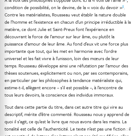
A la voix des philosophes s’oppose donc ici la « voix de l’âme »
,
5
condition de possibilité, on le devine, de la « voix du devoir »
.
Contre les matérialistes, Rousseau veut établir la nature double
de l’homme et l’existence en chacun d’un principe irréductible à la
matière, ce dont Julie et Saint-Preux font l’expérience en
découvrant la force de l’amour sur leur âme, ou plutôt la
puissance d’amour de leur âme. Au fond d’eux vit une force plus
importante que tout, qui les met en harmonie avec l’ordre
universel et les fait vivre à l’unisson, loin des mœurs de leur
temps. Rousseau développe ainsi une réfutation par l’amour des
thèses soutenues, explicitement ou non, par ses contemporains,
en particulier par les philosophes à tendance matérialiste qui,
estime-t-il, allègent encore – s’il est possible –, à l’encontre de
tous leurs devoirs, la conscience des individus immoraux.
Tout dans cette partie du titre, dans cet autre titre qui vire au
descriptif, mérite d’être commenté. Rousseau nous y apprend de
quoi il s’agit, ce qu’est le livre que nous avons dans les mains. La
tonalité est celle de l’authenticité. Le texte n’est pas une fiction : il