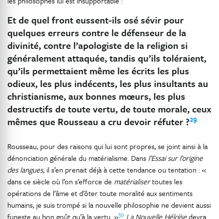
les philosophes lui est insupportable :
Et de quel front eussent-ils osé sévir pour
quelques erreurs contre le défenseur de la
divinité, contre l’apologiste de la religion si
généralement attaquée, tandis qu’ils toléraient,
qu’ils permettaient même les écrits les plus
odieux, les plus indécents, les plus insultants au
christianisme, aux bonnes mœurs, les plus
destructifs de toute vertu, de toute morale, ceux
29
mêmes que Rousseau a cru devoir réfuter ?
Rousseau, pour des raisons qui lui sont propres, se joint ainsi à la
dénonciation générale du matérialisme. Dans
l’Essai sur l’origine
des langues
, il s’en prenait déjà à cette tendance ou tentation : «
dans ce siècle où l’on s’efforce de
matérialiser
toutes les
opérations de l’âme et d’ôter toute moralité aux sentiments
humains, je suis trompé si la nouvelle philosophie ne devient aussi
30
funeste au bon goût qu’à la vertu. »
La Nouvelle Héloïse
devra