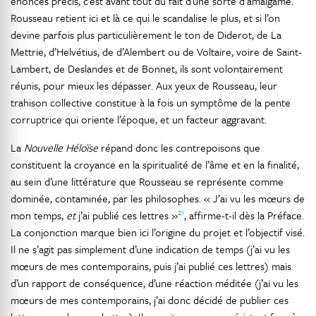
énoncés précis, c’est avant tout du fait d’une sorte d’amalgame.
Rousseau retient ici et là ce qui le scandalise le plus, et si l’on
devine parfois plus particulièrement le ton de Diderot, de La
Mettrie, d’Helvétius, de d’Alembert ou de Voltaire, voire de Saint-
Lambert, de Deslandes et de Bonnet, ils sont volontairement
réunis, pour mieux les dépasser. Aux yeux de Rousseau, leur
trahison collective constitue à la fois un symptôme de la pente
corruptrice qui oriente l’époque, et un facteur aggravant.
La
Nouvelle Héloïse
répand donc les contrepoisons que
constituent la croyance en la spiritualité de l’âme et en la finalité,
au sein d’une littérature que Rousseau se représente comme
dominée, contaminée, par les philosophes. « J’ai vu les mœurs de
21
mon temps,
et
j’ai publié ces lettres »
, affirme-t-il dès la Préface.
La conjonction marque bien ici l’origine du projet et l’objectif visé.
Il ne s’agit pas simplement d’une indication de temps (j’ai vu les
mœurs de mes contemporains, puis j’ai publié ces lettres) mais
d’un rapport de conséquence, d’une réaction méditée (j’ai vu les
mœurs de mes contemporains, j’ai donc décidé de publier ces