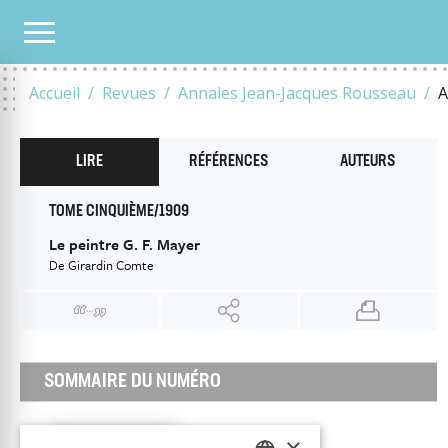
TOUS LES NUMÉROS
1908
T5
LE PEINTRE G. F. MAYER
Accueil
Revues
Annales Jean-Jacques Rousseau
A
LIRE
RÉFÉRENCES
AUTEURS
TOME CINQUIÈME/1909
Le peintre G. F. Mayer
De Girardin Comte
SOMMAIRE DU NUMÉRO
31 décembre 1908
×