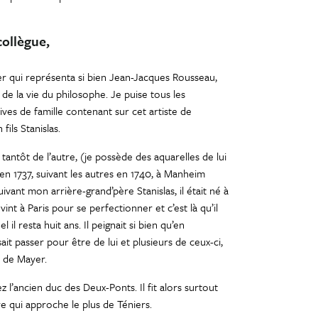
ollègue,
 qui représenta si bien Jean-Jacques Rousseau,
 de la vie du philosophe. Je puise tous les
ves de famille contenant sur cet artiste de
ils Stanislas.
 tantôt de l’autre, (je possède des aquarelles de lui
 en 1737, suivant les autres en 1740, à Manheim
uivant mon arrière-grand’père Stanislas, il était né à
vint à Paris pour se perfectionner et c’est là qu’il
il resta huit ans. Il peignait si bien qu’en
it passer pour être de lui et plusieurs de ceux-ci,
 de Mayer.
 l’ancien duc des Deux-Ponts. Il fit alors surtout
re qui approche le plus de Téniers.