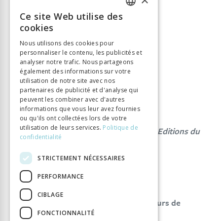
T5
Ce site Web utilise des
FRENCH
cookies
ISSN:
0259-6563
GERMAN
Nous utilisons des cookies pour
personnaliser le contenu, les publicités et
ITALIAN
analyser notre trafic. Nous partageons
également des informations sur votre
utilisation de notre site avec nos
partenaires de publicité et d'analyse qui
peuvent les combiner avec d'autres
informations que vous leur avez fournies
TOME CINQUIÈME/1909
ou qu'ils ont collectées lors de votre
utilisation de leurs services.
Politique de
Le texte de la nouvelle héloïse
et les Editions du
confidentialité
XVIIIe Siècle
Mornet Daniel
STRICTEMENT NÉCESSAIRES
Les éditions du dix-huitième siècle.
PERFORMANCE
Daniel Mornet
CIBLAGE
Recherches sur les sources du discours de
FONCTIONNALITÉ
l’inégalité