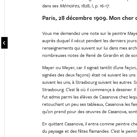
dans ses
Mémoires
, 1828, I, p. 16-17:
Paris, 28 décembre 1909.
Mon cher c
Vous me demandez une note sur le peintre Mayer
auprès duquel il vécut pendant les derniers jours
renseignements qui suivent sur lui dans mes archi
nombreuses notes de René de Girardin et de son f
Mayer ou Meyer, car il signait tantôt d’une façon,
signées des deux façons) était né suivant les uns
suivant les uns, à Strasbourg suivant les autres. S
Strasbourg. C’est là où il commença à dessiner. Il 
fut admis parmi les élèves de Casanova chez lequel 
retouchant un peu ses tableaux, Casanova les faisa
qu’on prend pour des œuvres de Casanova, sont
En quittant Casanova, il entra comme peintre chez
du paysage et des fêtes flamandes. C’est le peint