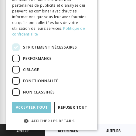
partenaires de publicité et d'analyse qui
ISSN:
0259-6563
peuvent les combiner avec d'autres
informations que vous leur avez fournies
ou qu'ils ont collectées lors de votre
utilisation de leurs services.
Politique de
confidentialité
TOME CINQUIÈME/1909
STRICTEMENT NÉCESSAIRES
Le texte de la nouvelle héloïse
et les Editions du
XVIIIe Siècle
PERFORMANCE
Mornet Daniel
CIBLAGE
Les éditions du dix-huitième siècle.
FONCTIONNALITÉ
Daniel Mornet
NON CLASSIFIÉS
Recherches sur les sources du discours de l’inégalité
Jean Morel
ACCEPTER TOUT
REFUSER TOUT
Romantique
à M. Gustave Lanson
Alexis François
AFFICHER LES DÉTAILS
Une lettre inédite de Jean-Jacques Rousseau A M.
ARTICLE
RÉFÉRENCES
AUTEURS