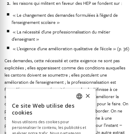
les raisons qui militent en faveur des HEP se fondent sur :
« Le changement des demandes formulées à l’égard de
l’enseignement scolaire »
« La nécessité d’une professionnalisation du métier
d’enseignant »
« L’exigence d’une amélioration qualitative de l’école » (p. 36)
Ces demandes, cette nécessité et cette exigence ne sont pas
explicitées ; elles apparaissent comme des conditions auxquelles
les cantons doivent se soumettre ; elles postulent une
amélioration de l’enseignement ; la professionnalisation est
formulée comme une nécessité, sans qu’on la définisse à ce
×
stade. Est-ce que les HEP sont l’unique moyen d’améliorer la
qualité de l’école ? Elles représentent la solution pour le faire. On
Ce site Web utilise des
FRENCH
parle du registre professionnel sans vraiment l’aborder. On ne
cookies
trouve pas dans l’argumentation un besoin interne à une
GERMAN
Nous utilisons des cookies pour
profession – qui n’existe pas au-delà du métier pour l’instant −
personnaliser le contenu, les publicités et
ITALIAN
ignorant les véritables besoins des enseignants. Un autre extrait
analyser notre trafic. Nous partageons