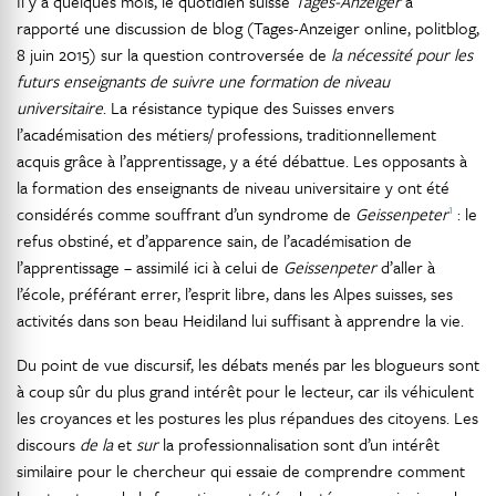
Il y a quelques mois, le quotidien suisse
Tages-Anzeiger
a
rapporté une discussion de blog (Tages-Anzeiger online, politblog,
8 juin 2015) sur la question controversée de
la nécessité pour les
futurs enseignants de suivre une formation de niveau
universitaire
. La résistance typique des Suisses envers
l’académisation des métiers/ professions, traditionnellement
acquis grâce à l’apprentissage, y a été débattue. Les opposants à
la formation des enseignants de niveau universitaire y ont été
1
considérés comme souffrant d’un syndrome de
Geissenpeter
: le
refus obstiné, et d’apparence sain, de l’académisation de
l’apprentissage – assimilé ici à celui de
Geissenpeter
d’aller à
l’école, préférant errer, l’esprit libre, dans les Alpes suisses, ses
activités dans son beau Heidiland lui suffisant à apprendre la vie.
Du point de vue discursif, les débats menés par les blogueurs sont
à coup sûr du plus grand intérêt pour le lecteur, car ils véhiculent
les croyances et les postures les plus répandues des citoyens. Les
discours
de la
et
sur
la professionnalisation sont d’un intérêt
similaire pour le chercheur qui essaie de comprendre comment