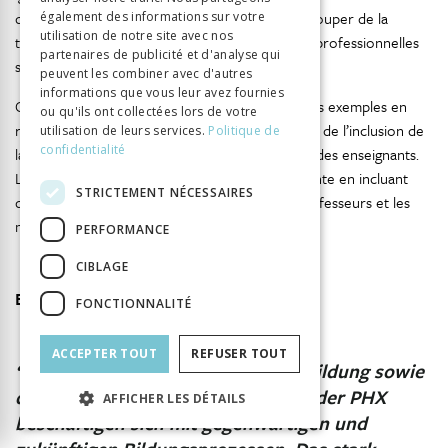
du document le montre : « on ne peut pas se couper de la
également des informations sur votre
utilisation de notre site avec nos
tendance générale qui promeut les formations professionnelles
partenaires de publicité et d'analyse qui
supérieures au niveau académique » (p. 38).
peuvent les combiner avec d'autres
informations que vous leur avez fournies
Continuons notre discussion autour de quelques exemples en
ou qu'ils ont collectées lors de votre
regardant qui devrait éventuellement bénéficier de l’inclusion de
utilisation de leurs services.
Politique de
confidentialité
la science et de la recherche dans la formation des enseignants.
L’exemple 2 contextualise la discussion précédente en incluant
STRICTEMENT NÉCESSAIRES
d’autres acteurs dans l’équation, à savoir les professeurs et les
managers des institutions de formation.
PERFORMANCE
CIBLAGE
Exemple 2
FONCTIONNALITÉ
ACCEPTER TOUT
REFUSER TOUT
“Die Grundausbildung, die Weiterbildung sowie
die Forschung und Entwicklung an der PHX
AFFICHER LES DÉTAILS
beschäftigen sich mit gegenwärtigen und